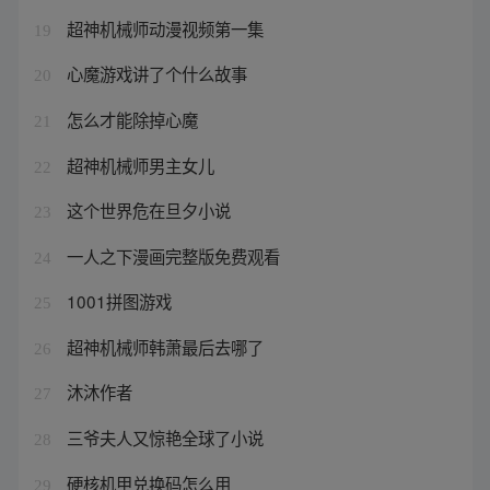
超神机械师动漫视频第一集
19
心魔游戏讲了个什么故事
20
怎么才能除掉心魔
21
超神机械师男主女儿
22
这个世界危在旦夕小说
23
一人之下漫画完整版免费观看
24
1001拼图游戏
25
超神机械师韩萧最后去哪了
26
沐沐作者
27
三爷夫人又惊艳全球了小说
28
硬核机甲兑换码怎么用
29