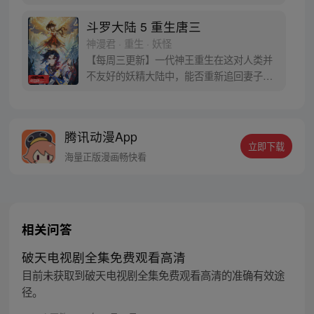
蛋。他们探查后发现里面居然有生命迹象，
于是赶忙将其带回研究所进行孵化。蛋孵化
斗罗大陆 5 重生唐三
出来了，可孵出来的是一个婴儿，一个和人
神漫君 · 重生 · 妖怪
类一模一样的孩子；与此同时，联邦研究所
【每周三更新】一代神王重生在这对人类并
正在解冻一名银色长发女子，而一名蓝发青
不友好的妖精大陆中，能否重新追回妻子。
年则在海滨被人发现
千奇百怪的妖神变又会带给他怎样的重生之
路？尽在一代神王至情追妻之旅，斗罗大陆
第五部，重生唐三!
腾讯动漫App
立即下载
海量正版漫画畅快看
相关问答
破天电视剧全集免费观看高清
目前未获取到破天电视剧全集免费观看高清的准确有效途
径。