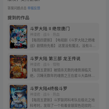
答案问题点击
举报反馈
提到的作品
斗罗大陆 II 绝世唐门
神漫君 · 战斗 · 热血
【每周四更新】【电视剧《斗罗大陆之燃魂
战》剧情抢先看】 这里没有魔法，没有斗
气，没有武术，却有武魂。 唐门创立万年之
后的斗罗大陆上，唐门式微，一代天骄霍雨
斗罗大陆 第三部 龙王传说
浩横空出世，一切的神奇都将一一展现。 唐
神漫君 · 战斗 · 怪物
门暗器能否重振雄风，唐门能否重现辉煌，
【每周五更新】被猎杀无数的魂兽濒临灭
一切尽绝世唐门！
绝，沉睡无数年的魂兽之王在星斗大森林最
后的净土苏醒，复仇之战暗云密布。当“废武
魂”遇上执着而顽强的少年唐舞麟，万众瞩目
斗罗大陆4终极斗罗
的武魂传奇将再次被书写。我们不期待奇
神漫君 · 战斗 · 热血
迹，但要给奇迹一个机会。
【每周五更新】斗罗联邦科考队在极北之地
科考时，发现了一个有着金银双色花纹的