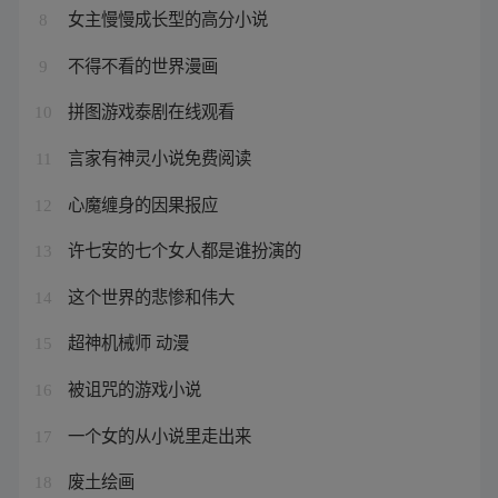
女主慢慢成长型的高分小说
8
不得不看的世界漫画
9
拼图游戏泰剧在线观看
10
言家有神灵小说免费阅读
11
心魔缠身的因果报应
12
许七安的七个女人都是谁扮演的
13
这个世界的悲惨和伟大
14
超神机械师 动漫
15
被诅咒的游戏小说
16
一个女的从小说里走出来
17
废土绘画
18