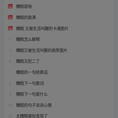
糟糕是啥
1
糟糕的装潢
2
糟糕 又被生活叫醒的卡通图片
3
糟糕怎么解释
4
糟糕又被生活叫醒的搞笑图片
5
糟糕又犯二了
6
糟糕的一句经典话
7
糟糕下一句歌词
8
糟糕下一句是什么
9
糟糕的句子说说心情
10
太糟糕被你发现了
11