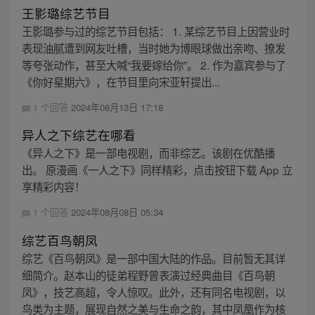
王影璐综艺节目
王影璐参与过的综艺节目包括： 1. 某综艺节目上因营业时
表现油腻遭到网友吐槽，当时她为博眼球做出亲吻、撩发
等夸张动作，甚至大喊“我要嫁给你”。 2. 作为嘉宾参与了
《你好星期六》，在节目里向宋亚轩提出...
1 个回答
2024年08月13日 17:18
异人之下综艺在哪看
《异人之下》是一部电视剧，而非综艺。该剧在优酷播
出。 原漫画《一人之下》同样精彩，点击按钮下载 App 立
享精彩内容！
1 个回答
2024年08月08日 05:34
综艺百鸟朝凤
综艺《百鸟朝凤》是一部中国大陆的作品。目前暂无其详
细简介。赵本山的徒弟程野曾表演过经典曲目《百鸟朝
凤》，技艺高超，令人惊叹。此外，还有同名电视剧，以
鸟类为主题，展现自然之美与生命之韵，其中凤凰作为核