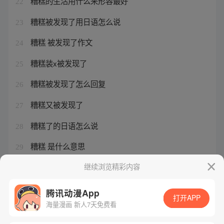
糟糕的生活用什么来形容最好
22
糟糕被发现了用日语怎么说
23
糟糕 被发现了作文
24
糟糕装x被发现了
25
糟糕被发现了怎么回复
26
糟糕又被发现了
27
糟糕了的日语怎么说
28
糟糕 是什么意思
29
糟糕又被生活叫醒的图片
继续浏览精彩内容
30
腾讯动漫App
打开APP
海量漫画 新人7天免费看
腾讯漫画
起点读书
QQ阅读