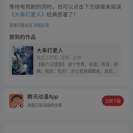
等待电视剧的同时，也可以点击下方链接来阅读
《大奉打更人》
经典原著了！
答案问题点击
举报反馈
提到的作品
大奉打更人
绘远工作室 · 穿越 · 女神
【每六/日更新】 这个世界，有儒；有道；有
佛；有妖；有术！ 许七安穿越醒来，发现自
己身处囹圄，三日后就要流放边陲？！ 他起
初的梦想只是自保，顺便在这个世界里当个
富翁悠闲度日，结果…… 改编自阅文集团作
腾讯动漫App
者卖报小郎君同名小说 QQ群号：
立即下载
799493374
海量正版漫画畅快看