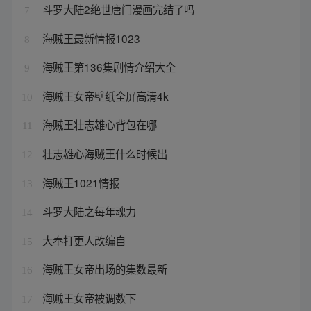
斗罗大陆2绝世唐门漫画完结了吗
7
海贼王最新情报1023
8
海贼王第136集剧情介绍大全
9
海贼王女帝壁纸全屏高清4k
10
海贼王壮志雄心背包在哪
11
壮志雄心海贼王什么时候出
12
海贼王1021情报
13
斗罗大陆之每年魂力
14
大奉打更人改编自
15
海贼王女帝出场的集数最新
16
海贼王女帝被调数下
17