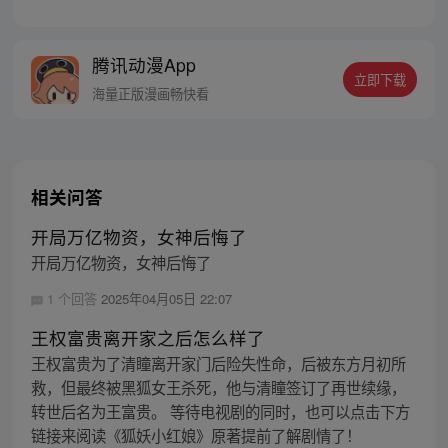
生。十字路口的陈汉升也在犹豫，宝藏女孩
沈幼楚和白月光萧容鱼，应该选择谁？
腾讯动漫App
立即下载
海量正版漫画畅快看
相关问答
开局万亿物资，女神后悔了
开局万亿物资，女神后悔了
1 个回答
2025年04月05日 22:07
王权富贵离开家之后怎么样了
王权富贵为了清瞳离开家门后险失性命，后被东方月初所
救，但最终被黑狐女王杀死，他与清瞳签订了再世续缘，
转世后名为王富贵。 等待电视剧的同时，也可以点击下方
链接来阅读《狐妖小红娘》原著提前了解剧情了！