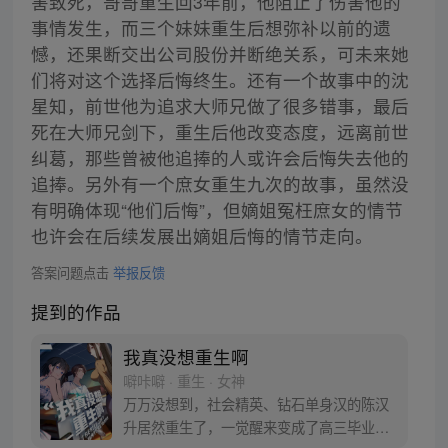
害致死，哥哥重生回3年前，他阻止了伤害他的
事情发生，而三个妹妹重生后想弥补以前的遗
憾，还果断交出公司股份并断绝关系，可未来她
们将对这个选择后悔终生。还有一个故事中的沈
星知，前世他为追求大师兄做了很多错事，最后
死在大师兄剑下，重生后他改变态度，远离前世
纠葛，那些曾被他追捧的人或许会后悔失去他的
追捧。另外有一个庶女重生九次的故事，虽然没
有明确体现“他们后悔”，但嫡姐冤枉庶女的情节
也许会在后续发展出嫡姐后悔的情节走向。
答案问题点击
举报反馈
提到的作品
我真没想重生啊
噼咔噼 · 重生 · 女神
万万没想到，社会精英、钻石单身汉的陈汉
升居然重生了，一觉醒来变成了高三毕业