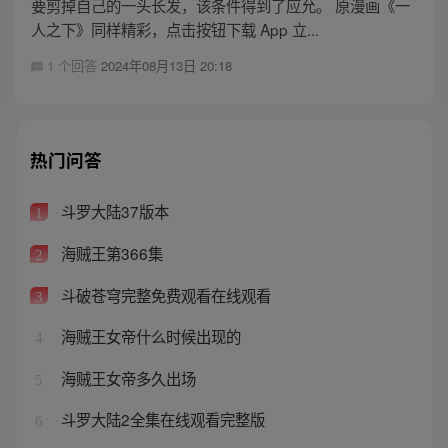
要剪掉自己的一头长发，该条件得到了应允。 原漫画《一
人之下》同样精彩，点击按钮下载 App 立...
1 个回答
2024年08月13日 20:18
热门问答
斗罗大陆37版本
1
海贼王第366集
2
斗破苍穹完整免费观看在线观看
3
海贼王女帝什么时候出现的
4
海贼王女帝多久出场
5
斗罗大陆2全集在线观看完整版
6