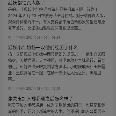
狐妖都拍真人版了
是的，《狐妖小红娘·月红篇》已拍摄真人版。该剧于
2024 年 5 月 23 日在爱奇艺全网独播。对于这部真人版，
观众评价褒贬不一。有人觉得剧中角色新形象的塑造与原
著有差异，比如涂山雅雅在原漫画里是高...
1 个回答
2024年09月09日 03:24
狐妖小红娘杨一叹他们经历了什么
杨一叹是狐妖小红娘中面具组织的成员之一。他出自天眼
杨家，天赋异禀，天生神目，可洞察敌方气脉运行，看穿
弱点，还能通过天眼复制敌方法术。小时候成天和王权霸
业、王权醉混在一起，在杨一叹小姑大婚之日，黑耀监
察...
1 个回答
2024年08月19日 16:56
张灵玉加入哪都通之后怎么样了
张灵玉加入哪都通后，成为了张楚岚的同事，也算是张楚
岚的打手，开启了新篇章的人生。他还提出加入公司后不