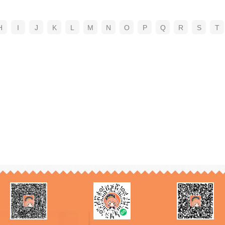
H
I
J
K
L
M
N
O
P
Q
R
S
T