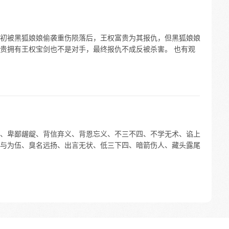
初被黑狐娘娘偷袭重伤陨落后，王权富贵为其报仇，但黑狐娘娘
贵拥有王权宝剑也不是对手，最终报仇不成反被杀害。 也有观
、卑鄙龌龊、背信弃义、背恩忘义、不三不四、不学无术、谄上
与为伍、臭名远扬、出言无状、低三下四、暗箭伤人、藏头露尾