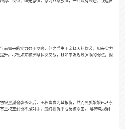
顾虑、畏惧；肆无忌惮，意为非常放肆，一点没有顾忌；跋扈自
年前如来的实力强于罗睺，但之后由于帝释天的偷袭，如来实力
提升。尽管如来和罗睺多次交战，且如来发现过罗睺的弱点，但
初被黑狐偷袭杀死后，王权富贵为其报仇，然而黑狐娘娘已从东
有王权宝剑也不是对手，最终报仇不成反被杀害。 等待电视剧