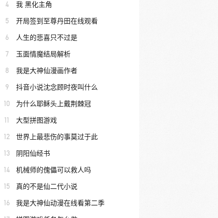
4
我 黑化主角
5
开局签到至尊丹田在线观看
6
人生的悲喜只不过是
7
玉面情魔结局解析
8
我是大神仙漫画作者
9
抖音小说沈念顾时夜叫什么
10
为什么耶稣头上戴荆棘冠
11
大型拼图游戏
12
世界上最悲伤的事莫过于此
13
阴阳仙经书
14
机械师的傀儡可以救人吗
15
真的不是仙二代小说
16
我是大神仙动漫在线看第二季