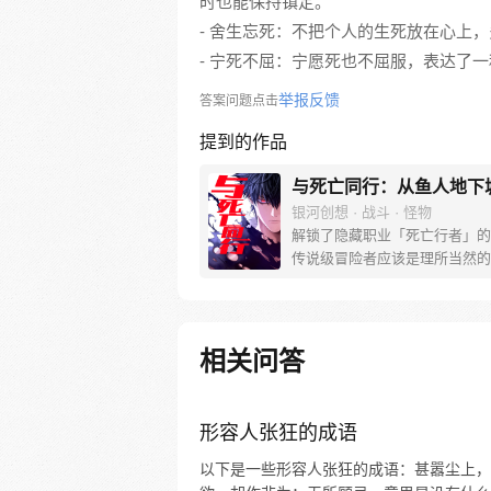
时也能保持镇定。
- 舍生忘死：不把个人的生死放在心上
- 宁死不屈：宁愿死也不屈服，表达了
举报反馈
答案问题点击
提到的作品
与死亡同行：从鱼人地下
银河创想 · 战斗 · 怪物
解锁了隐藏职业「死亡行者」的
传说级冒险者应该是理所当然的
相关问答
形容人张狂的成语
以下是一些形容人张狂的成语：甚嚣尘上，