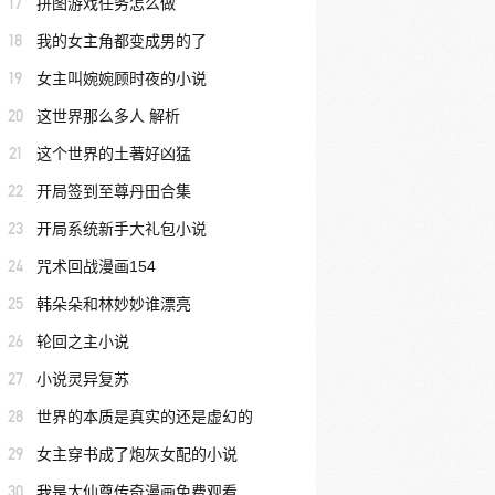
17
拼图游戏任务怎么做
18
我的女主角都变成男的了
19
女主叫婉婉顾时夜的小说
20
这世界那么多人 解析
21
这个世界的土著好凶猛
22
开局签到至尊丹田合集
23
开局系统新手大礼包小说
24
咒术回战漫画154
25
韩朵朵和林妙妙谁漂亮
26
轮回之主小说
27
小说灵异复苏
28
世界的本质是真实的还是虚幻的
29
女主穿书成了炮灰女配的小说
30
我是大仙尊传奇漫画免费观看