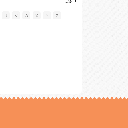
更多
U
V
W
X
Y
Z