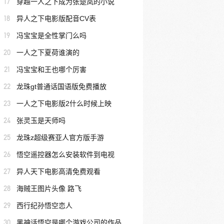
17
穿越一人之下成为张楚岚的小说
18
异人之下电影版配音CV表
19
冯宝宝是全性掌门么吗
20
一人之下夏荷谁演的
21
冯宝宝和王也哪个厉害
22
龙珠gt普通话国语版免费播放
23
一人之下电影版2什么时候上映
24
张灵玉是天师吗
25
龙珠z超级赛亚人官方版手游
26
悟空遥控器怎么安装软件到电视
27
异人天下电影高清免费观看
28
海贼王图片头像 路飞
29
西行纪孙悟空恋人
30
黑神话悟空是哪个游戏公司的作品