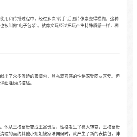
使用和传播过程中，经过多次“转手”后图片像素变得模糊，这种
也被叫做“电子包浆”。就像文玩经过把玩产生特殊质感一样，糊
献出了众多傲娇的表情包，其充满喜感的性格深受网友喜爱。但
详细准确的描述。
。他从王权富贵变成王富贵后，性格发生了极大转变，王权富贵
清瞳的面约其他小姐姐被家法伺候时，就产生了新的表情包，帅