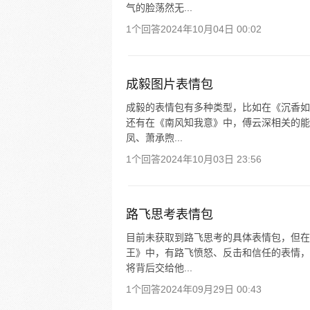
气的脸荡然无...
1个回答
2024年10月04日 00:02
成毅图片表情包
成毅的表情包有多种类型，比如在《沉香如屑
还有在《南风知我意》中，傅云深相关的能
凤、萧承煦...
1个回答
2024年10月03日 23:56
路飞思考表情包
目前未获取到路飞思考的具体表情包，但在
王》中，有路飞愤怒、反击和信任的表情，
将背后交给他...
1个回答
2024年09月29日 00:43