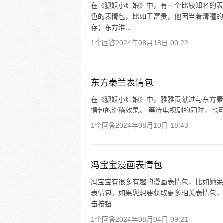
在《狐妖小红娘》中，有一个比较知名的表
色的表情包，比如王富贵，他因当着清瞳的
存；东方淮...
1个回答
2024年08月18日 00:22
东方秦兰表情包
在《狐妖小红娘》中，雅雅贡献过与东方秦
情包的滑稽效果。 等待电视剧的同时，也
1个回答
2024年08月10日 18:43
冯宝宝漫画表情包
冯宝宝有很多有趣的漫画表情包，比如她呆
表情包。如果您想要获取更多相关表情包，
击按钮...
1个回答
2024年08月04日 09:21