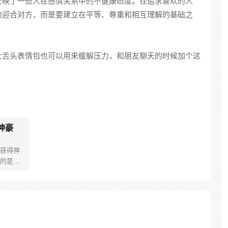
反映了一些人在感情关系中的不健康态度。在追求喜欢的人
地迎合对方，而是要建立在平等、尊重和相互理解的基础之
吐舌头表情包也可以用来缓解压力，和朋友聊天的时候加个这
神豪
获得神
的是，
法，为
不同寻