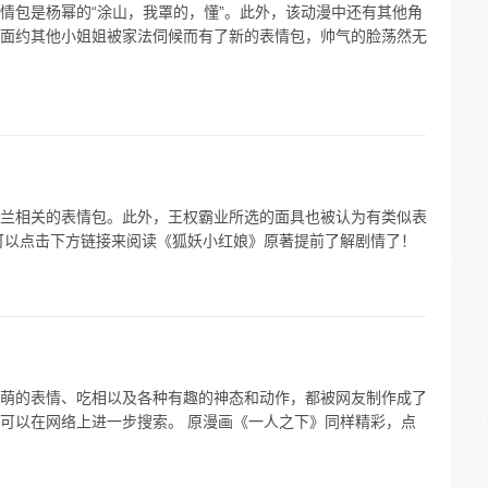
情包是杨幂的“涂山，我罩的，懂”。此外，该动漫中还有其他角
面约其他小姐姐被家法伺候而有了新的表情包，帅气的脸荡然无
兰相关的表情包。此外，王权霸业所选的面具也被认为有类似表
可以点击下方链接来阅读《狐妖小红娘》原著提前了解剧情了！
萌的表情、吃相以及各种有趣的神态和动作，都被网友制作成了
可以在网络上进一步搜索。 原漫画《一人之下》同样精彩，点