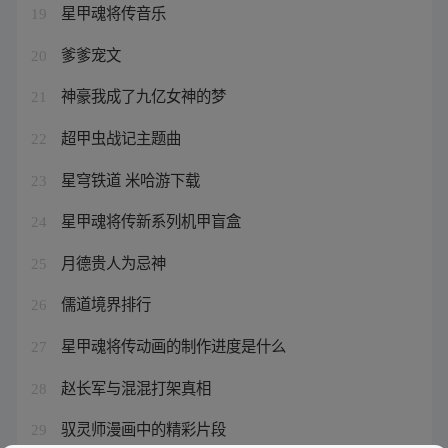
星甲魂将传音乐
19
爹爹宠文
20
神豪我成了九亿女神的梦
21
超甲虫战记主题曲
22
星穹铁道 米哈游下载
23
星甲魂将传新系列机甲盲盒
24
月德贵人为忌神
25
儒道境界排行
26
星甲魂将传动画的制作进度是什么
27
赵长军与混混打架真相
28
驭灵师漫画中的精彩片段
29