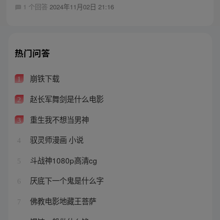
1 个回答
2024年11月02日 21:16
热门问答
崩铁下载
1
赵长军舞剑是什么电影
2
重生我不想当男神
3
驭灵师漫画 小说
4
斗战神1080p高清cg
5
厌底下一个鬼是什么字
6
佛教电影地藏王菩萨
7