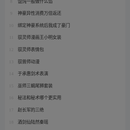
馄饨一般做什么馅
8
神豪异性消费万倍返还
9
绑定神豪系统后我成了豪门
10
驭灵师漫画王小明女装
11
驭灵师表情包
12
驭兽师动漫
13
于承惠剑术表演
14
巫师三蝎尾狮套装
15
秘法和秘术哪个更实用
16
赵长军的三绝
17
酒剑仙陆然秦瑶
18