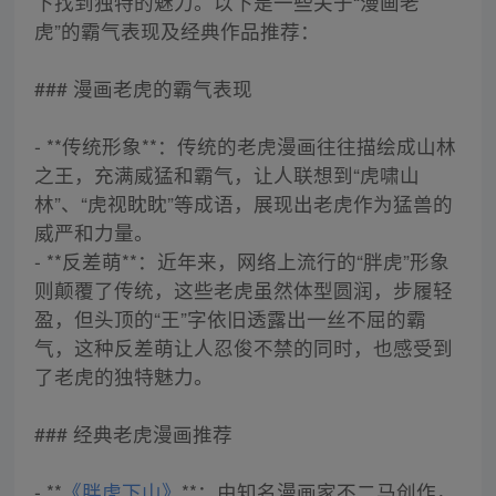
下找到独特的魅力。以下是一些关于“漫画老
虎”的霸气表现及经典作品推荐：
### 漫画老虎的霸气表现
- **传统形象**：传统的老虎漫画往往描绘成山林
之王，充满威猛和霸气，让人联想到“虎啸山
林”、“虎视眈眈”等成语，展现出老虎作为猛兽的
威严和力量。
- **反差萌**：近年来，网络上流行的“胖虎”形象
则颠覆了传统，这些老虎虽然体型圆润，步履轻
盈，但头顶的“王”字依旧透露出一丝不屈的霸
气，这种反差萌让人忍俊不禁的同时，也感受到
了老虎的独特魅力。
### 经典老虎漫画推荐
- **
《胖虎下山》
**：由知名漫画家不二马创作，