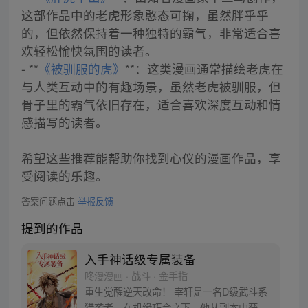
这部作品中的老虎形象憨态可掬，虽然胖乎乎
的，但依然保持着一种独特的霸气，非常适合喜
欢轻松愉快氛围的读者。
- **
《被驯服的虎》
**：这类漫画通常描绘老虎在
与人类互动中的有趣场景，虽然老虎被驯服，但
骨子里的霸气依旧存在，适合喜欢深度互动和情
感描写的读者。
希望这些推荐能帮助你找到心仪的漫画作品，享
受阅读的乐趣。
答案问题点击
举报反馈
提到的作品
入手神话级专属装备
咚漫漫画 · 战斗 · 金手指
重生觉醒逆天改命！ 宰轩是一名D级武斗系
猎袭者。在机缘巧合之下，他从副本中获得