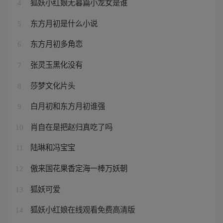
狐妖小红娘无暮篇小龙女是谁
4
东方月初是什么小说
5
东方月初多角恋
6
张灵玉黑化没有
7
莎梦文化片头
8
白月初和东方月初谁强
9
肖自在是把赵归真吃了吗
10
陆琳和冯宝宝
11
傲来国花果香定海一棒万妖朝
12
狐妖可爱
13
狐妖小红娘在线观看免费高清版
14