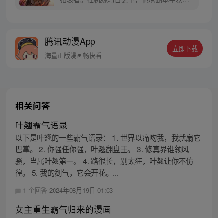
了世界上独一无二的神话级专属装备“奥丁遗
失之眼”，从此便重新开启了自己与众不同的
命运！？
腾讯动漫App
立即下载
海量正版漫画畅快看
相关问答
叶翘霸气语录
以下是叶翘的一些霸气语录： 1. 世界以痛吻我，我就扇它
巴掌。 2. 你强任你强，叶翘翻盘王。 3. 修真界谁领风
骚，当属叶翘第一。 4. 路很长，别太狂，叶翘让你不仿
徨。 5. 我的剑气，它会开花。...
1 个回答
2024年08月19日 01:03
女主重生霸气归来的漫画