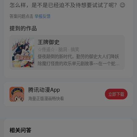
怎么样，是不是已经迫不及待想要试试了呢？😉
答案问题点击
举报反馈
提到的作品
王牌御史
☆佟遥☆ · 脑洞 · 搞笑
昼夜颠倒的新时代，勤劳的御史大人们降妖
除魔打怪兽的欢乐单元剧故事~~在一个蛇精
病一样爱好行为艺术的男主和一个穿着古装
脾气暴躁上来就“跳楼”，倒霉透顶的黑长直
妹子中展开，漫画暂时每周五单更。偶尔周
腾讯动漫App
一加更会再作通知……
立即下载
海量正版漫画畅快看
相关问答