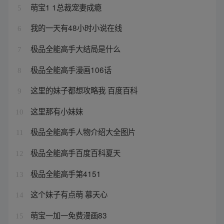
萌宝1 1总裁宠妻成瘾
5
我的一天有48小时小说在线
6
极品全能高手大结局是什么
7
极品全能高手漫画106话
8
这里的妹子都想攻略我 百度百科
9
这里那有小妹妹
10
极品全能高手人物介绍大全图片
11
极品全能高手百度百科夏天
12
极品全能高手第4151
13
这个妹子有点萌 慕天心
14
萌宝一加一免费漫画83
15