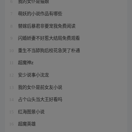
我的女仆是猫娘
6
萌妖的小说作品有哪些
7
替嫁后暴君非要宠我免费阅读
8
闪婚娇妻不好惹大结局免费观看
9
重生不当舔狗后校花急哭了朴通
10
超魔神z
11
安少说事小沈龙
12
我的女仆是前女友小说
13
占个山头当大王好看吗
14
红海图景小说
15
超魔英雄
16