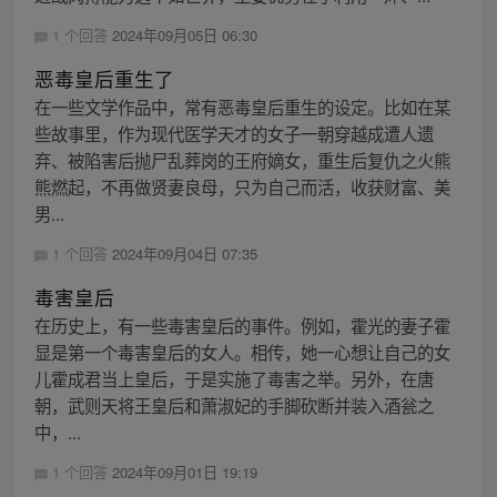
1 个回答
2024年09月05日 06:30
恶毒皇后重生了
在一些文学作品中，常有恶毒皇后重生的设定。比如在某
些故事里，作为现代医学天才的女子一朝穿越成遭人遗
弃、被陷害后抛尸乱葬岗的王府嫡女，重生后复仇之火熊
熊燃起，不再做贤妻良母，只为自己而活，收获财富、美
男...
1 个回答
2024年09月04日 07:35
毒害皇后
在历史上，有一些毒害皇后的事件。例如，霍光的妻子霍
显是第一个毒害皇后的女人。相传，她一心想让自己的女
儿霍成君当上皇后，于是实施了毒害之举。另外，在唐
朝，武则天将王皇后和萧淑妃的手脚砍断并装入酒瓮之
中，...
1 个回答
2024年09月01日 19:19