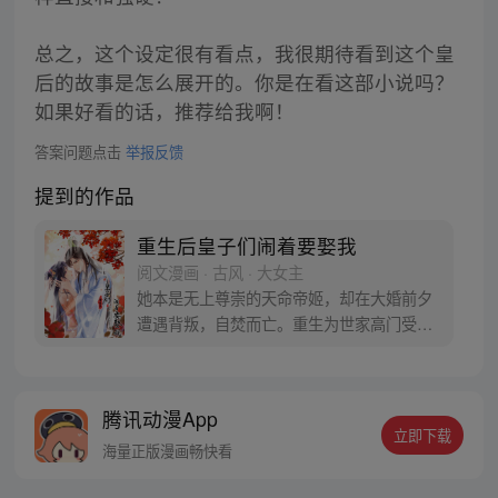
总之，这个设定很有看点，我很期待看到这个皇
后的故事是怎么展开的。你是在看这部小说吗？
如果好看的话，推荐给我啊！
答案问题点击
举报反馈
提到的作品
重生后皇子们闹着要娶我
阅文漫画 · 古风 · 大女主
她本是无上尊崇的天命帝姬，却在大婚前夕
遭遇背叛，自焚而亡。重生为世家高门受尽
欺凌的废柴弃女，而害她的人却高高在上，
享尽风光！一朝重生，凤唳九天——驭神
兽，凝原力，通医毒之术，掌人神生死！她
腾讯动漫App
发誓：要让背叛欺辱过她的那些人，受尽折
立即下载
磨，百倍还之！
海量正版漫画畅快看