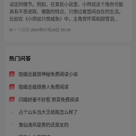
设定的情节。例如，在某些小说里，小师叔这个角色可能
具有不思进取、懒散的特点，只想过着悠闲自在的生活。
比如在《小师叔只想咸鱼》中，主角贺怀霄和顾雪洄...
1 个回答
2024年07月29日 09:39
热门问答
隐婚总裁很神秘免费阅读小说
1
隐婚总裁很撩人免费阅读
2
闪婚娇妻不好惹 默菲免费阅读
3
占个山头当大王结局怎么样了
4
鬼仙清风是男的还是女的
5