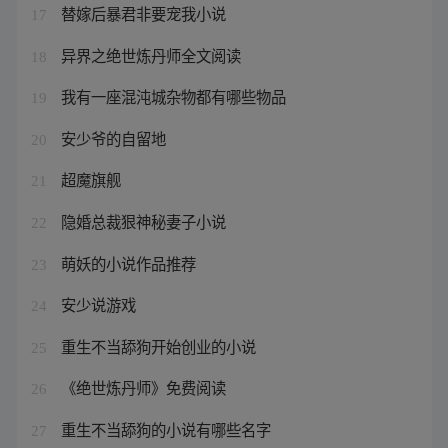
替嫁后暴君非要宠我小说
17
异界之绝世炼丹师全文阅读
18
我有一座混沌城杂物都有哪些物品
19
安少爷的自留地
20
超魔旗舰
21
隐婚总裁狠神秘妻子小说
22
萌妖的小说作品推荐
23
安少说游戏
24
重生不当舔狗开始创业的小说
25
《绝世炼丹师》免费阅读
26
重生不当舔狗的小说有哪些名字
27