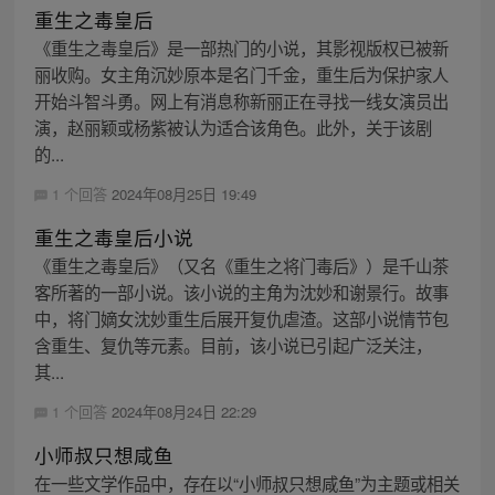
重生之毒皇后
《重生之毒皇后》是一部热门的小说，其影视版权已被新
丽收购。女主角沉妙原本是名门千金，重生后为保护家人
开始斗智斗勇。网上有消息称新丽正在寻找一线女演员出
演，赵丽颖或杨紫被认为适合该角色。此外，关于该剧
的...
1 个回答
2024年08月25日 19:49
重生之毒皇后小说
《重生之毒皇后》（又名《重生之将门毒后》）是千山茶
客所著的一部小说。该小说的主角为沈妙和谢景行。故事
中，将门嫡女沈妙重生后展开复仇虐渣。这部小说情节包
含重生、复仇等元素。目前，该小说已引起广泛关注，
其...
1 个回答
2024年08月24日 22:29
小师叔只想咸鱼
在一些文学作品中，存在以“小师叔只想咸鱼”为主题或相关