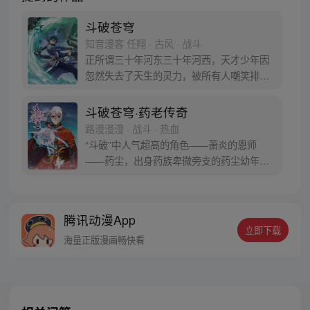
斗破苍穹
知音漫客 任翔 · 古风 · 战斗
正所谓三十年河东三十年河西，天才少年因
忽然失去了天生的灵力，被所有人嘲笑排
挤，为了一雪前耻他亲手毁掉婚约，一心进
修、打怪、升级！重登人生巅峰的他让人们
斗破苍穹·药老传奇
知道莫欺少年穷真的很重要！
路漫漫漫 · 战斗 · 热血
“斗破”中人气超高的角色——萧炎的恩师
——药尘，出身药族卑微旁支的药尘幼年丧
父，受尽冷眼，更因在药会展露锋芒而被陷
害，逐出药族。经历种种磨难和奇遇之后终
于进阶为中州大陆“第一炼药师”！【授权/每
腾讯动漫App
周二、五更新】
立即下载
海量正版漫画畅快看