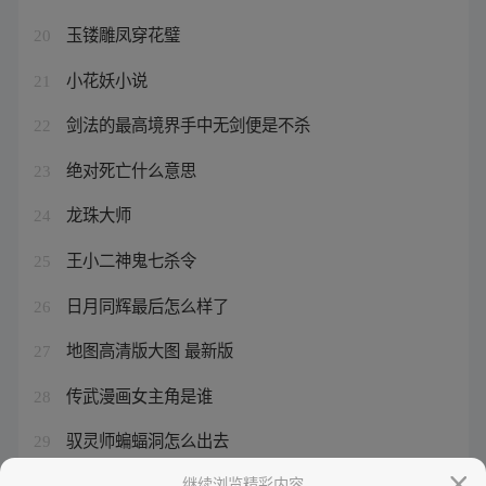
玉镂雕凤穿花璧
20
小花妖小说
21
剑法的最高境界手中无剑便是不杀
22
绝对死亡什么意思
23
龙珠大师
24
王小二神鬼七杀令
25
日月同辉最后怎么样了
26
地图高清版大图 最新版
27
传武漫画女主角是谁
28
驭灵师蝙蝠洞怎么出去
29
剃头匠漫画免费哪里有
继续浏览精彩内容