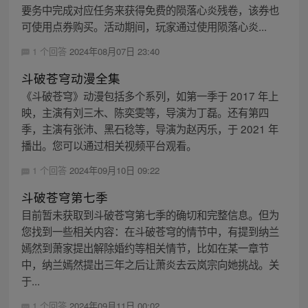
要务中完成对应任务来获得免费的陨落心炎残卷，该券也
可使用点券购买。活动期间，玩家通过使用陨落心炎...
1 个回答
2024年08月07日 23:40
斗破苍穹动漫全集
《斗破苍穹》动漫包括多个系列，如第一季于 2017 年上
映，主演有刘三木、陈奕雯等，导演为丁磊。还有第四
季，主演有张沛、黑石稔等，导演为赵丙乐，于 2021 年
播出。您可以通过相关视频平台观看。
1 个回答
2024年09月10日 09:22
斗破苍穹第七季
目前暂未获取到斗破苍穹第七季的确切和完整信息。但为
您找到一些相关内容：在斗破苍穹的情节中，有提到纳兰
嫣然到萧家提出解除婚约等相关情节，比如在某一章节
中，纳兰嫣然提出三年之后让萧炎去云岚宗向她挑战。关
于...
1 个回答
2024年09月11日 00:02