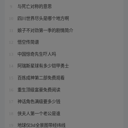
与死亡对称的意思
9
四川世界尽头是哪个地方啊
10
娘子不对劲第一季的剧情简介
11
悟空传简谱
12
中国惊奇先生吓人吗
13
阿瑞斯星球有多少铠甲勇士
14
百炼成神第二部免费观看
15
重生顶级富豪免费阅读
16
神话角色满级要多少钱
17
侠夫人第一个老公是谁
18
地球仪3d全景图带经纬线
19