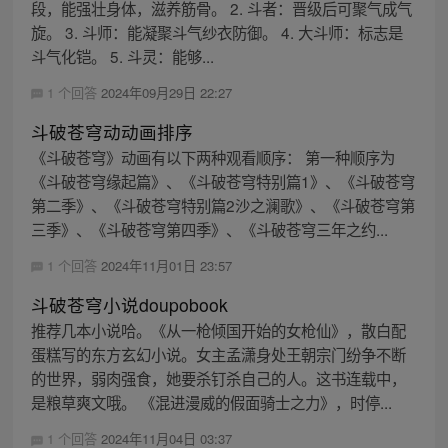
段，能强壮身体，滋养筋骨。 2. 斗者：晋级后可聚气成气
旋。 3. 斗师：能凝聚斗气纱衣防御。 4. 大斗师：标志是
斗气化铠。 5. 斗灵：能够...
1 个回答
2024年09月29日 22:27
斗破苍穹动动画排序
《斗破苍穹》动画有以下两种观看顺序： 第一种顺序为
《斗破苍穹缘起篇》、《斗破苍穹特别篇1》、《斗破苍穹
第二季》、《斗破苍穹特别篇2沙之澜歌》、《斗破苍穹第
三季》、《斗破苍穹第四季》、《斗破苍穹三年之约...
1 个回答
2024年11月01日 23:57
斗破苍穹小说doupobook
推荐几本小说哈。《从一枪倾国开始的女枪仙》，散白配
蛋糕写的东方玄幻小说。女主孟潇身处王朝宗门纷争不断
的世界，弱肉强食，她要杀钉杀自己的人。这书连载中，
是粮草爽文哦。 《混进漫威的假面骑士之力》，时停...
1 个回答
2024年11月04日 03:37