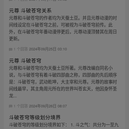
元尊 斗破苍穹关系
元尊和斗破苍穹的作者均为天蚕土豆。并且元尊动漫的时
间线设定在斗破苍穹之前，可被视为斗破苍穹前传。此
外，在斗破苍穹年番动漫停更后，元尊动漫顶替其在周日
更新。
1 个回答
2024年09月25日 03:10
元尊 斗破苍穹
元尊和斗破苍穹均为天蚕土豆所著。元尊改编自同名小
说，与斗破苍穹有着斗破四部曲之称，四部曲的先后顺序
是：斗破苍穹，武动乾坤，大主宰和元尊。元尊的故事时
间线最早，其主角周元所在的世界叫苍玄天，他因身怀圣
龙...
1 个回答
2024年09月26日 08:07
斗破苍穹等级划分境界
斗破苍穹的等级划分境界如下： 1. 斗之气：共分为一至九