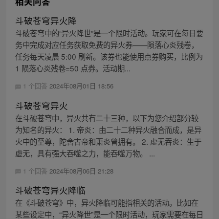
相关问答
斗破苍穹异火降
斗破苍穹中的“异火降世”是一个限时活动。玩家可在每日要
务中完成对应任务获取免费的异火券——陨落心炎残卷，
任务每天凌晨 5:00 刷新。该券也能使用点券购买，比例为
1 陨落心炎残卷=50 点券。活动期...
1 个回答
2024年08月01日 18:56
斗破苍穹异火
在斗破苍穹中，异火共有二十三种，以下为您介绍部分较
为知名的异火： 1. 帝炎：由二十二种异火融合而成，是异
火中的至尊，陀舍古帝和萧炎曾拥有。 2. 虚无吞炎：生于
虚无，具有强大吞噬之力，能吞噬万物。 ...
1 个回答
2024年08月06日 21:28
斗破苍穹异火降临
在《斗破苍穹》中，异火降临可能指相关的活动。比如在
某些设定中，“异火降世”是一个限时活动，玩家需要在每日