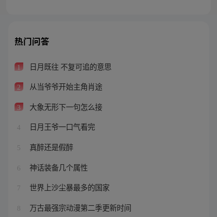
热门问答
日月既往 不复可追的意思
1
从当爷爷开始主角肖途
2
大象无形下一句怎么接
3
日月王爷一口气看完
4
真醉还是假醉
5
神话装备几个属性
6
世界上沙尘暴最多的国家
7
万古最强宗动漫第二季更新时间
8