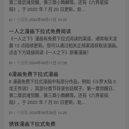
第二章武魂觉醒、第三章小舞麟等。还有《六界星探
局》，于 2023 年 7 月 20 日更新，处...
1 个回答
2024年09月11日 10:32
一人之漫画下拉式免费阅读
《一人之下》漫画有免费下拉式阅读的渠道，通常每天凌
晨 12 点陆续更新。您可以通过相关正规渠道获取该漫画。
点击下方链接阅读《一人之下》原著漫画！
1 个回答
2024年09月11日 07:38
6漫画免费下拉式漫画
6 漫画免费下拉式漫画中有部分作品，例如《斗罗大陆 3
龙王传说》，其部分章节目录包括楔子、第一章觉醒日、
第二章武魂觉醒、第三章小舞麟等。还有《六界星探
局》，于 2023 年 7 月 20 日更新，处...
1 个回答
2024年08月28日 14:26
锈铁漫画下拉式免费