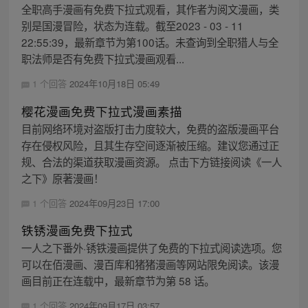
全职高手漫画有免费下拉式观看，其作者为阅文漫画，类
别是国漫冒险，状态为连载。截至2023 - 03 - 11
22:55:39，最新章节为第100话。未查询到全职猎人与全
职法师是否有免费下拉式漫画观看...
1 个回答
2024年10月18日 05:49
樱花漫画免费下拉式漫画素描
目前网络环境对盗版打击力度较大，免费的盗版漫画平台
存在侵权风险，且其生存空间逐渐被压缩。建议您通过正
规、合法的渠道获取漫画资源。 点击下方链接阅读《一人
之下》原著漫画！
1 个回答
2024年09月23日 17:00
铁锈漫画免费下拉式
一人之下番外·锈铁漫画提供了免费的下拉式阅读选项。您
可以在佰漫画、漫百库和猪猪漫画等网站限免阅读。该漫
画目前正在连载中，最新章节为第 58 话。
1 个回答
2024年09月17日 03:57