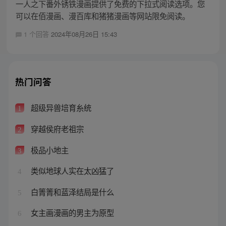
一人之下番外锈铁漫画提供了免费的下拉式阅读选项。您
可以在佰漫画、漫百库和猪猪漫画等网站限免阅读。
1 个回答
2024年08月26日 15:43
热门问答
超级异兽培育糸统
1
穿越侯府老祖宗
2
极品小地主
3
类似地球人实在太凶猛了
4
白箐箐和蓝泽结局是什么
5
女主画漫画的男主为原型
6