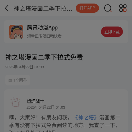
神之塔漫画二季下拉式免费
打开APP
腾讯动漫App
立即下载
海量正版漫画畅快看
神之塔漫画二季下拉式免费
2025年04月22日 01:03
1个回答
烈焰战士
2025年04月22日 01:03
嘿，大家好！有朋友问我，
《神之塔》
漫画第二
季有没有下拉式免费阅读的地方。我查了一下，