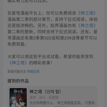
确实有几处可以找到。
在星穹漫画平台上，你可以免费阅读
《神之塔》
漫画第二季的部分章节，支持下拉式阅读，体验
还是挺流畅的。另外，绘界漫画也有
《神之塔》
第二季的更新，同样支持下拉式阅读。还有，星
穹漫画还有第2季第322话和第238话等章节可以
免费观看。
大家可以用这些平台试试看，希望你能享受到
《神之塔》
的精彩故事！
答案问题点击
举报反馈
提到的作品
神之塔（신의 탑）
漫享 · 战斗 · 反套路
无论你想要什么， 神之塔都能实现。 只要有