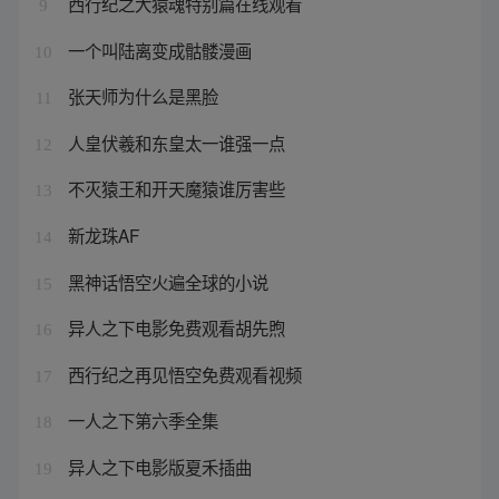
西行纪之大猿魂特别篇在线观看
9
一个叫陆离变成骷髅漫画
10
张天师为什么是黑脸
11
人皇伏羲和东皇太一谁强一点
12
不灭猿王和开天魔猿谁厉害些
13
新龙珠AF
14
黑神话悟空火遍全球的小说
15
异人之下电影免费观看胡先煦
16
西行纪之再见悟空免费观看视频
17
一人之下第六季全集
18
异人之下电影版夏禾插曲
19