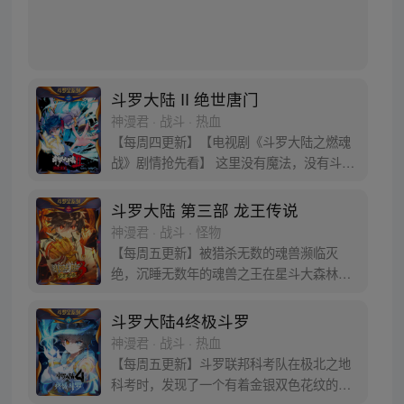
斗罗大陆 II 绝世唐门
神漫君 · 战斗 · 热血
【每周四更新】【电视剧《斗罗大陆之燃魂
战》剧情抢先看】 这里没有魔法，没有斗
气，没有武术，却有武魂。 唐门创立万年之
后的斗罗大陆上，唐门式微，一代天骄霍雨
斗罗大陆 第三部 龙王传说
浩横空出世，一切的神奇都将一一展现。 唐
神漫君 · 战斗 · 怪物
门暗器能否重振雄风，唐门能否重现辉煌，
【每周五更新】被猎杀无数的魂兽濒临灭
一切尽绝世唐门！
绝，沉睡无数年的魂兽之王在星斗大森林最
后的净土苏醒，复仇之战暗云密布。当“废武
魂”遇上执着而顽强的少年唐舞麟，万众瞩目
斗罗大陆4终极斗罗
的武魂传奇将再次被书写。我们不期待奇
神漫君 · 战斗 · 热血
迹，但要给奇迹一个机会。
【每周五更新】斗罗联邦科考队在极北之地
科考时，发现了一个有着金银双色花纹的