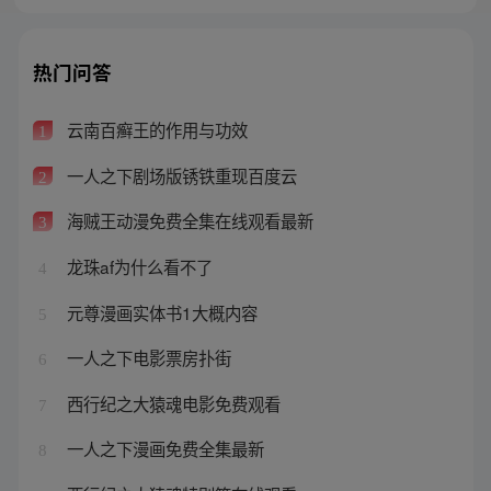
热门问答
云南百癣王的作用与功效
1
一人之下剧场版锈铁重现百度云
2
海贼王动漫免费全集在线观看最新
3
龙珠af为什么看不了
4
元尊漫画实体书1大概内容
5
一人之下电影票房扑街
6
西行纪之大猿魂电影免费观看
7
一人之下漫画免费全集最新
8