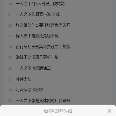
一人之下2什么时候上映电影
20
一人之下的原著小说 下载
21
张之维为什么要让张楚岚当天师
22
异人天下电影抢先版下载
23
西行纪狂王全集免费观看完整版
24
海贼王动漫周几更新一集
25
一人之下电影版徐三
26
斗神大陆
27
月啼暇涂山容容
28
一人之下张楚岚体内的巨婴是啥
29
狐妖小红娘最强剑仙小说
继续浏览精彩内容
30