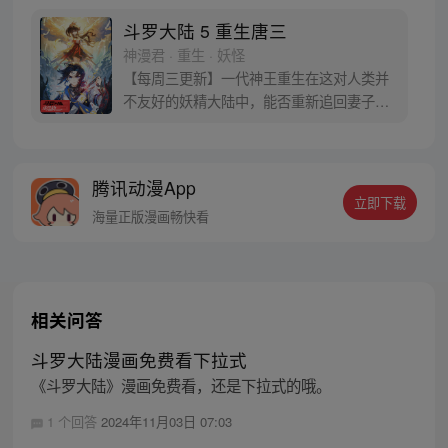
蛋。他们探查后发现里面居然有生命迹象，
于是赶忙将其带回研究所进行孵化。蛋孵化
斗罗大陆 5 重生唐三
出来了，可孵出来的是一个婴儿，一个和人
神漫君 · 重生 · 妖怪
类一模一样的孩子；与此同时，联邦研究所
【每周三更新】一代神王重生在这对人类并
正在解冻一名银色长发女子，而一名蓝发青
不友好的妖精大陆中，能否重新追回妻子。
年则在海滨被人发现
千奇百怪的妖神变又会带给他怎样的重生之
路？尽在一代神王至情追妻之旅，斗罗大陆
第五部，重生唐三!
腾讯动漫App
立即下载
海量正版漫画畅快看
相关问答
斗罗大陆漫画免费看下拉式
《斗罗大陆》漫画免费看，还是下拉式的哦。
1 个回答
2024年11月03日 07:03