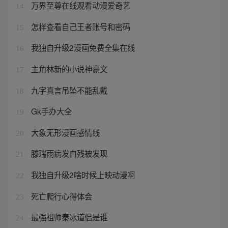
万界至尊在线观看动漫爱奇艺
14
怎样查看自己王者账号和密码
15
我独自升级2漫画免费全集在线
16
主角林新的小说神豪文
17
九字真言吊坠不能乱戴
18
Gk手办大全
19
大象无形漫画感情线
20
滕瑞雨病发自残被发现
21
我独自升级2啥时候上映动漫啊
22
死亡爬行心得体会
23
最强祖师秦冰道侣是谁
24