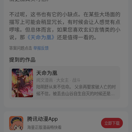
不过呢，这书也有它的小缺点。在某些大场面的
描写上可能会稍显冗长，有时候会让人感觉有点
啰嗦。但总体而言，如果您喜欢玄幻言情类的小
说，那
《天命为凰》
还是值得一看的。
答案问题点击
举报反馈
提到的作品
天命为凰
阅文漫画 · 大女主 · 战斗
陆明舒从来不信命。 父亲再娶家破人亡的时
候不信，被丢去山谷自生自灭的时候还是不
信。 没有资源难以修炼的时候不信，面对千
夫所指的时候更是不信。 一点点从尘埃里爬
起，一朝凌云，天下侧目！ 公道既不会来，
腾讯动漫App
我亲自去取。 命运若不眷顾，我杀出一条生
立即下载
路。 天命何妨，我自成凰！
海量正版漫画畅快看