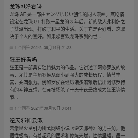
龙珠af好看吗
龙珠 AF 是一部由ヤングじじい创作的同人漫画。其剧情
设定在龙珠 GT 打败一星龙的 3 年后，新的敌人弗利萨之
子艾泽出现，打破了和平的生活。关于它是否好看，这取
决于个人的喜好。如果您喜欢龙珠系列的世...
1 个回答
2024年09月14日 21:23
狂王好看吗
狂王是一部具有独特魅力的作品。它讲述了阿修罗族的故
事，尤其是主角罗侯从弱小到强大的成长历程，情节丰
富，充满张力。例如罗侯在经历诸多磨难后悟出阿修罗特
有的斗神五感，在竞技场杀了十天十夜最终成为狂王等情
节...
1 个回答
2024年09月10日 04:41
逆天邪神云澈
云澈是火星引力所著网络小说《逆天邪神》的男主角。他
悟性极高，有着超凡的医术和修炼天赋，性情坚毅，虽一