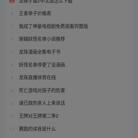
龙珠宇宙2中文版怎么下载
3
王者单子价格表
4
我成了神豪电视剧免费观看完整版
5
穿越妖怪名单小说推荐
6
龙珠漫画全集电子书
7
妖怪名单停更了没漫画
8
龙珠直播体育在线
9
死亡游戏对孩子的危害
10
请已故的亲人上来说话
11
王牌对王牌第二季2
12
赛跑的读音是什么
13