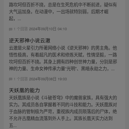
路坎坷但百折不挠，总是在生死危机中不断前进，疑似有
大气运加身。在动漫中，一出场就特别弱，后期才崛
起，...
1 个回答
2024年09月10日 04:10
逆天邪神小说云澈
云澈是火星引力所著网络小说《逆天邪神》的男主角。他
悟性极高，有着超凡的医术和修炼天赋，性情坚毅，一路
坎坷但百折不挠。其身上拥有四种创世神力量，分别是邪
神的力量、生命女神传承力量“光明”、黑暗永劫之力，...
1 个回答
2024年09月08日 19:03
天妖凰的能力
天妖凰族是小说《斗破苍穹》中的魔兽家族，具有强大的
实力。其成员各自掌握着不同的斗技和能力。天妖凰族对
于血脉的管制极为严苛，重视族内成员陨落后的尸体，绝
不允许古凰精血流落到外人手上。其族长凰天实力达到
五...