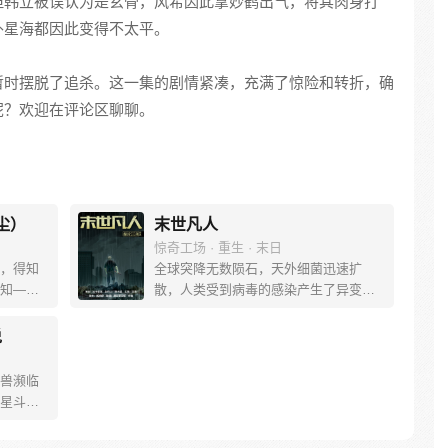
但韩立被误认为是玄骨，风希因此拿妙鹤出气，将其肉身打
外星海都因此变得不太平。
暂时摆脱了追杀。这一集的剧情紧凑，充满了惊险和转折，确
呢？欢迎在评论区聊聊。
尘）
末世凡人
惊奇工场 · 重生 · 末日
，得知
全球突降无数陨石，天外细菌迅速扩
知——
散，人类受到病毒的感染产生了异变！
作画，
末世之中，人类努力求生……
 他屋后
说
，成为
遇到的一
兽濒临
为仙道
星斗大
自小说
暗云密
的少年唐