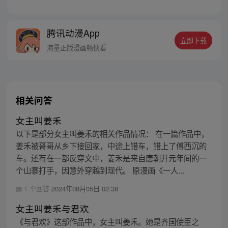
对方信服，桃前往传闻有UFO出没的医院废
墟，超然仔则是去往灵异地点的隧道……命
中注定的恋爱就此展开！？
腾讯动漫App
立即下载
海量正版漫画畅快看
相关问答
女主叫姜禾
以下是部分女主叫姜禾的相关作品情况： 在一篇作品中，
姜禾被哥哥从乡下接回家，中途上错车，错上了傅西沉的
车。还有在一部反穿文中，姜禾是来自唐朝开元年间的一
个山寨打手，因意外穿越到现代。 原漫画《一人...
1 个回答
2024年08月05日 02:38
女主叫姜禾与君欢
《与君欢》这部作品中，女主叫姜禾。她是齐国使臣之