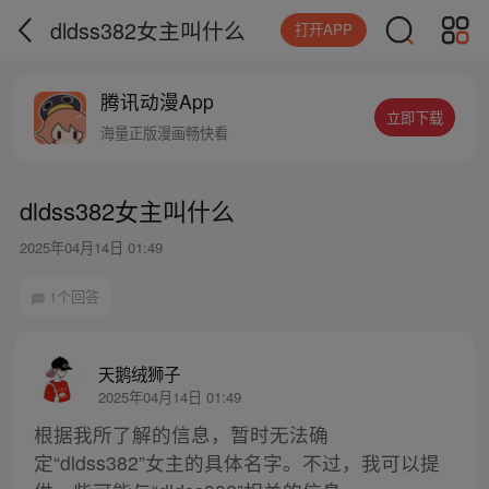
dldss382女主叫什么
打开APP
腾讯动漫App
立即下载
海量正版漫画畅快看
dldss382女主叫什么
2025年04月14日 01:49
1个回答
天鹅绒狮子
2025年04月14日 01:49
根据我所了解的信息，暂时无法确
定“dldss382”女主的具体名字。不过，我可以提