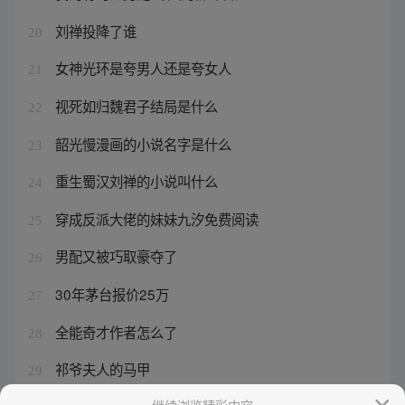
刘禅投降了谁
20
女神光环是夸男人还是夸女人
21
视死如归魏君子结局是什么
22
韶光慢漫画的小说名字是什么
23
重生蜀汉刘禅的小说叫什么
24
穿成反派大佬的妹妹九汐免费阅读
25
男配又被巧取豪夺了
26
30年茅台报价25万
27
全能奇才作者怎么了
28
祁爷夫人的马甲
29