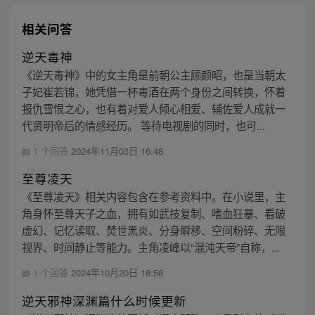
相关问答
逆天毒神
《逆天毒神》中的女主角是前朝公主顾颜昭，也是当朝太
子妃崔若锦，她凭借一杯毒酒在两个身份之间转换，怀着
报仇雪恨之心，也有着对爱人倾心相爱、辅佐爱人成就一
代贤明帝后的情感经历。 等待电视剧的同时，也可...
1 个回答
2024年11月03日 16:48
至尊凌天
《至尊凌天》相关内容包含在参考资料中。在小说里，主
角身怀至尊天子之血，拥有如武技复制、嗜血狂暴、看破
虚幻、记忆读取、焚世黑炎、分身瞬移、空间粉碎、无限
视界、时间静止等能力。主角凌峰以“混沌天帝”自称，...
1 个回答
2024年10月20日 18:58
逆天邪神深渊篇什么时候更新