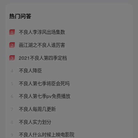
热门问答
不良人李淳风出场集数
1
画江湖之不良人谁厉害
2
2021不良人第四季定档
3
不良人降臣
4
不良人第七季将臣会死吗
5
不良人第七季pv免费播放
6
不良人每周几更新
7
不良人实力划分
8
不良人什么时候上映电影院
9