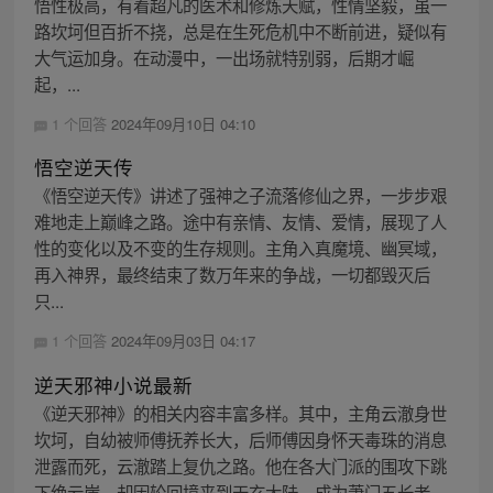
悟性极高，有着超凡的医术和修炼天赋，性情坚毅，虽一
路坎坷但百折不挠，总是在生死危机中不断前进，疑似有
大气运加身。在动漫中，一出场就特别弱，后期才崛
起，...
1 个回答
2024年09月10日 04:10
悟空逆天传
《悟空逆天传》讲述了强神之子流落修仙之界，一步步艰
难地走上巅峰之路。途中有亲情、友情、爱情，展现了人
性的变化以及不变的生存规则。主角入真魔境、幽冥域，
再入神界，最终结束了数万年来的争战，一切都毁灭后
只...
1 个回答
2024年09月03日 04:17
逆天邪神小说最新
《逆天邪神》的相关内容丰富多样。其中，主角云澈身世
坎坷，自幼被师傅抚养长大，后师傅因身怀天毒珠的消息
泄露而死，云澈踏上复仇之路。他在各大门派的围攻下跳
下绝云崖，却因轮回境来到天玄大陆，成为萧门五长老