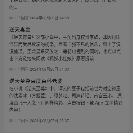
的...
1 个回答
2024年08月30日 14:58
逆天毒皇
《逆天毒皇》这部小说中，主角出身权贵家族，却因丹田
怪异而受尽欺凌的杨枭，靠着自强不息的信念，踏上了漫
漫仙道。圣龙星系灭族之... 等待电视剧的同时，也可以点
击下方链接来阅读《狐妖小红娘》原著提前...
1 个回答
2024年08月25日 04:00
逆天至尊百度百科老婆
在小说《逆天至尊》中，谭云的妻子包括前世为时空神王
的沈素冰（方露萱）、穆梦呓、司鸿诗瑶、南宫玉沁。 原
漫画《一人之下》同样精彩，点击按钮下载 App 立享精彩
内容！
1 个回答
2024年08月07日 23:07