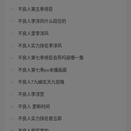
不良人第五季将臣
10
不良人李淳风什么段位的
11
不良人里李淳风
12
不良人实力排名李淳风
13
不良人第七季将臣会死吗是哪一集
14
不良人第七季pv未播画面
15
不良人7九幽玄天九宫格
16
不良人李淳罡
17
不良人 更新时间
18
不良人实力排名章五郎
19
不良人最厉害的
20