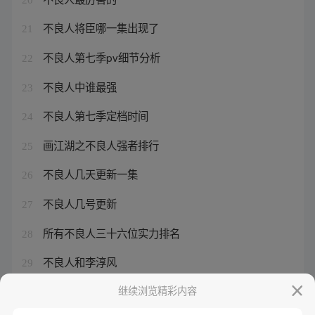
不良人将臣哪一集出现了
21
不良人第七季pv细节分析
22
不良人中谁最强
23
不良人第七季定档时间
24
画江湖之不良人强者排行
25
不良人几天更新一集
26
不良人几号更新
27
所有不良人三十六位实力排名
28
不良人和李淳风
29
不良人李淳风武功
继续浏览精彩内容
30