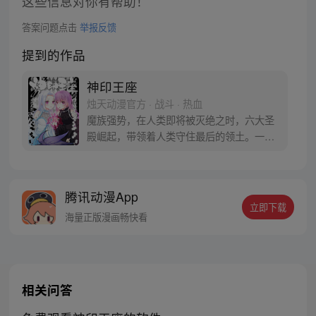
这些信息对你有帮助！
答案问题点击
举报反馈
提到的作品
神印王座
烛天动漫官方 · 战斗 · 热血
魔族强势，在人类即将被灭绝之时，六大圣
殿崛起，带领着人类守住最后的领土。一名
少年，为救母加入骑士圣殿，奇迹、诡计，
不断在他身上上演。在这人类6大圣殿与魔族
72柱魔神相互倾轧的世界，他能否登上象征
腾讯动漫App
着骑士最高荣耀的神印王座？
立即下载
海量正版漫画畅快看
相关问答