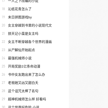
17
一人之下改编的小说
18
沁纸花青怎么了
19
末日拼图游戏by
20
女主穿越到书里的小说现代文
21
掠天记小蛮是女主吗
22
女主不断穿越各个世界的漫画
23
从尸解仙开始起点
24
最强机械师小说
25
开局奖励1亿条命动漫
26
书中女友跑出来了怎么办
27
老祖她又凶又甜白夭
28
这个诅咒太棒了名句
29
超神机械师怎么样 好看吗
30
这个世界好危险 小说