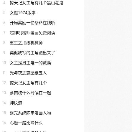
4
掠天记女主角有几个黑山老鬼
5
女魔1974版本
6
开局奖励一亿条命在线听
7
超神机械师漫画免费阅读
8
重生之顶级机械师
9
类似我写的主角跑出来了
10
女主是男主唯一的救赎
11
光与夜之恋壁纸五人
12
掠天记女主角有几个
13
慕南枝什么时候在一起
14
神纹道
15
诅咒系统陈宇漫画人物
16
心魔一般比喻什么