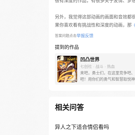
很有深度的作品，有很多关于友情、梦
另外，我觉得这部动画的画面和音效都
果你喜欢看有挑战性和深度的动画，那
举报反馈
答案问题点击
提到的作品
凹凸世界
七创社 · 战斗 · 热血
来吧，勇士们，在这里竞争吧、
吧！用你们的勇气和智慧取悦神
得一切吧！这，就是『凹凸大赛』
创漫画凹凸世界，同名动画热播
相关问答
异人之下适合情侣看吗