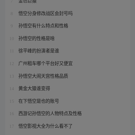
金色巨猿
7
悟空分身修改战区会封号吗
8
孙悟空有什么特点和性格
9
孙悟空的性格是啥
10
徐平峰的扮演者是谁
11
广州租车哪个平台好又便宜
12
孙悟空大闹天宫性格品质
13
黄金大猿谁变得
14
在下悟空是也的账号
15
西游记孙悟空的人物特点及性格
16
悟空影视大全为什么看不了
17