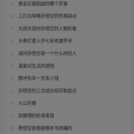
黄金巨猿和超四哪个厉害
18
三打白骨精孙悟空的性格缺点
19
大闹天宫时孙悟空的人物形象
20
大奉打更人许七安老婆怀孕
21
请问孙悟空是一个什么样的人
22
道家对生活的感悟
23
腾冲包车一天多少钱
24
孙悟空的三次成长经历和启示
25
火山巨猿
26
徐静理的扮演者是
27
黑悟空是根据哪本书改编的
28