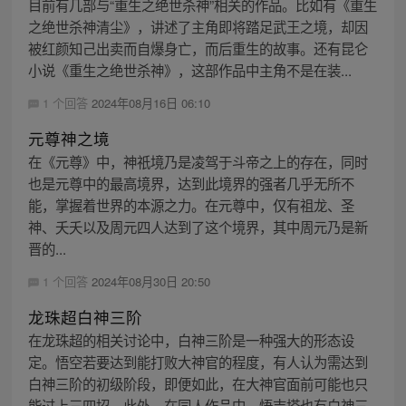
目前有几部与“重生之绝世杀神”相关的作品。比如有《重生
之绝世杀神清尘》，讲述了主角即将踏足武王之境，却因
被红颜知己出卖而自爆身亡，而后重生的故事。还有昆仑
小说《重生之绝世杀神》，这部作品中主角不是在装...
1 个回答
2024年08月16日 06:10
元尊神之境
在《元尊》中，神祇境乃是凌驾于斗帝之上的存在，同时
也是元尊中的最高境界，达到此境界的强者几乎无所不
能，掌握着世界的本源之力。在元尊中，仅有祖龙、圣
神、夭夭以及周元四人达到了这个境界，其中周元乃是新
晋的...
1 个回答
2024年08月30日 20:50
龙珠超白神三阶
在龙珠超的相关讨论中，白神三阶是一种强大的形态设
定。悟空若要达到能打败大神官的程度，有人认为需达到
白神三阶的初级阶段，即便如此，在大神官面前可能也只
能过上三四招。此外，在同人作品中，悟吉塔也有白神三