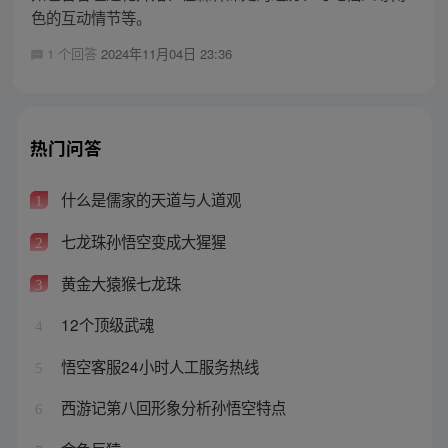
色的互动情节等。
1 个回答
2024年11月04日 23:36
热门问答
什么是儒家的天道与人道观
1
七龙珠孙悟空变成大猩猩
2
黄金大猿猴七龙珠
3
12个顶级武魂
4
悟空客服24小时人工服务热线
5
西游记第八回形象分析孙悟空特点
6