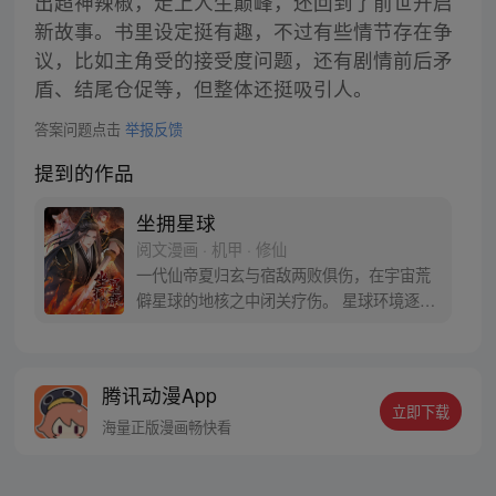
出超神辣椒，走上人生巅峰，还回到了前世开启
新故事。书里设定挺有趣，不过有些情节存在争
议，比如主角受的接受度问题，还有剧情前后矛
盾、结尾仓促等，但整体还挺吸引人。
答案问题点击
举报反馈
提到的作品
坐拥星球
阅文漫画 · 机甲 · 修仙
一代仙帝夏归玄与宿敌两败俱伤，在宇宙荒
僻星球的地核之中闭关疗伤。 星球环境逐步
被他身上溢散的仙灵之气改造，成了灵气充
沛的宜居星球。 原生物开始化人修炼，发展
出自己的文明。 若干年后，来自银河系的人
腾讯动漫App
类探险飞船来到此地。 各级位面，不知名的
立即下载
强大生命开始瞄向这里。 多方碰撞，英雄并
海量正版漫画畅快看
起。 地核中的夏归玄睁开