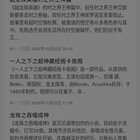
《超龙珠英雄》的时之界王神篇中，前任时之界王神艾欧
斯要拿走时之卷轴，现任时之界王神库罗诺亚发誓阻止。
故事里有超时空锦标赛，被邀请的悟空等众多角色参与其
中，失败选手会消失且所在时空被破坏，他们的对手有
艾...
1 个回答
2024年10月26日 20:40
一人之下之超神藏经阁卡夜阁
《一人之下之超神藏经阁卡夜阁》是一部作品，从提供的
信息来看，它是灾难类型，主演包括堤真一、苏珊·黛、
Belén、陈国权、金太珠等，由Moote、Anushka执导，于
1980年制作。视频可以在量子、非...
1 个回答
2024年11月03日 17:08
龙珠之吞噬成神
《龙珠之吞噬成神》是沉沦道尊创作的小说，目前处于连
载中，已写29章。其情节涉及孙悟空、吞噬进化等元素，
如包含吞噬进化开始、在森林深处的经历、与龟仙人等角