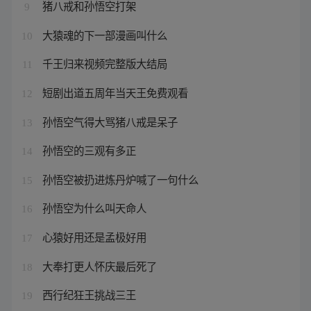
猪八戒和孙悟空打架
9
大猿魂的下一部漫画叫什么
10
千王归来视频完整版大结局
11
短剧出道五周年当天王免费观看
12
孙悟空气得大骂猪八戒是呆子
13
孙悟空的三观有多正
14
孙悟空被扔进炼丹炉喊了一句什么
15
孙悟空为什么叫天命人
16
心猿好用还是孟极好用
17
大奉打更人怀庆最后死了
18
西行纪狂王挑战三王
19