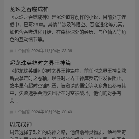
龙珠之吞噬成神
《龙珠之吞噬成神》是沉沦道尊创作的小说，目前处于连
载中，已写29章。其情节涉及孙悟空、吞噬进化等元素，
如包含吞噬进化开始、在森林深处的经历、与龟仙人等角
色的互动情节等。
1 个回答
2024年11月04日 23:36
超龙珠英雄时之界王神篇
《超龙珠英雄》的时之界王神篇中，前任时之界王神艾欧
斯要拿走时之卷轴，现任时之界王神库罗诺亚发誓阻止。
故事里有超时空锦标赛，被邀请的悟空等众多角色参与其
中，失败选手会消失且所在时空被破坏，他们的对手有
艾...
1 个回答
2024年10月26日 20:40
周元成神
周元选择了艰难的成神之路，他借助神灵物质、绝神咒毒