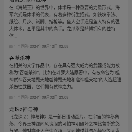
在《海贼王》的世界中，体术是一种重要的力量形式。海
军六式是体术的代表，有着多种衍生招式，如铁块拳法、
纸绘、月步、岚脚、指枪等。鱼人空手道是鱼人特有的强
大体术，甚平是其中的高手。龙爪拳是萨博拥有的独特
体...
1 个回答
2024年09月12日 02:59
吞噬杀神
在相关的文学作品中，存在具有强大威力的武器或能力被
称为“吞噬杀神”。比如在斗罗大陆原著中，有被命名为“噬
神弑神吞天地毁天地噬神毁天地和噬神噬天地”的人造超强
杀伤性武器，它们拥有弑神之力。
1 个回答
2024年09月02日 23:09
龙珠z神与神
《龙珠 Z：神与神》是一部日语动画片。在宇宙的神秘角
落，令界王神都闻风丧胆的可怕神明破坏之神比鲁斯悠悠
苏醒。他对赛亚人产生兴趣，来到地球并与孙悟空等人发