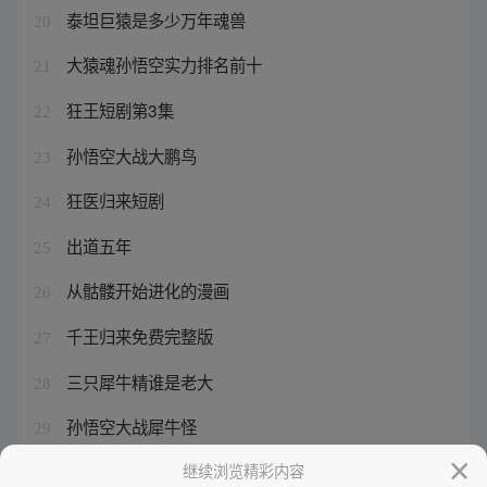
泰坦巨猿是多少万年魂兽
20
大猿魂孙悟空实力排名前十
21
狂王短剧第3集
22
孙悟空大战大鹏鸟
23
狂医归来短剧
24
出道五年
25
从骷髅开始进化的漫画
26
千王归来免费完整版
27
三只犀牛精谁是老大
28
孙悟空大战犀牛怪
29
捕王和修罗哪个更强
继续浏览精彩内容
30