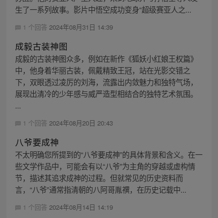
生了一系列故事。影片中悟空成功变身“超级赛亚人之...
1 个回答
2024年08月31日 14:39
成毅古装神图
成毅的古装神图众多，例如在新作《狐妖小红娘王权篇》
中，他身着华丽古装，佩戴精致王冠，站在光影交错之
下，双眼透过凌厉的刘海，流露出内敛魅力和独特气场，
展现出清冷的少年感与威严造型相结合的独特艺术氛围。
...
1 个回答
2024年08月20日 20:43
八爷要成神
不太明确您所提到的“八爷要成神”的具体背景和含义。在一
些文学作品中，可能会有以“八爷”为主角的穿越或虚构情
节，描述其追求成神的过程。但就常见的历史资料而
言，“八爷”通常指清朝的八阿哥胤禩，在历史记载中...
1 个回答
2024年08月14日 14:19