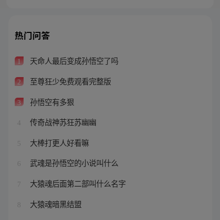
热门问答
天命人最后变成孙悟空了吗
1
至尊狂少免费观看完整版
2
孙悟空有多狠
3
传奇战神苏狂苏幽幽
4
大棒打更人好看嘛
5
武魂是孙悟空的小说叫什么
6
大猿魂后面第二部叫什么名字
7
大猿魂暗黑结盟
8