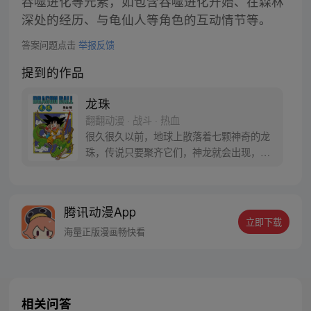
吞噬进化等元素，如包含吞噬进化开始、在森林
深处的经历、与龟仙人等角色的互动情节等。
答案问题点击
举报反馈
提到的作品
龙珠
翻翻动漫 · 战斗 · 热血
很久很久以前，地球上散落着七颗神奇的龙
珠，传说只要聚齐它们，神龙就会出现，并
可以为人实现一个愿望。为了寻找龙珠，布
尔玛和孙悟空踏上了奇妙的寻珠之旅……
腾讯动漫App
立即下载
海量正版漫画畅快看
相关问答