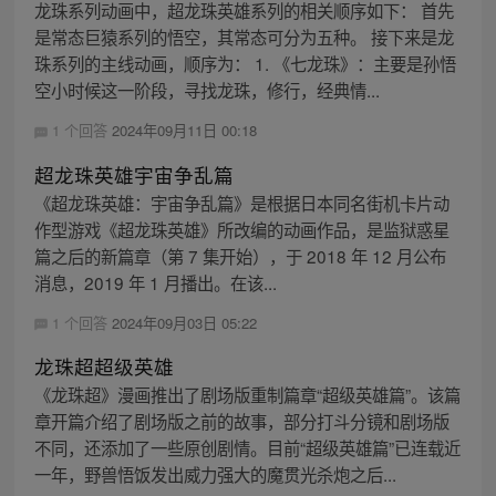
龙珠系列动画中，超龙珠英雄系列的相关顺序如下： 首先
是常态巨猿系列的悟空，其常态可分为五种。 接下来是龙
珠系列的主线动画，顺序为： 1. 《七龙珠》：主要是孙悟
空小时候这一阶段，寻找龙珠，修行，经典情...
1 个回答
2024年09月11日 00:18
超龙珠英雄宇宙争乱篇
《超龙珠英雄：宇宙争乱篇》是根据日本同名街机卡片动
作型游戏《超龙珠英雄》所改编的动画作品，是监狱惑星
篇之后的新篇章（第 7 集开始），于 2018 年 12 月公布
消息，2019 年 1 月播出。在该...
1 个回答
2024年09月03日 05:22
龙珠超超级英雄
《龙珠超》漫画推出了剧场版重制篇章“超级英雄篇”。该篇
章开篇介绍了剧场版之前的故事，部分打斗分镜和剧场版
不同，还添加了一些原创剧情。目前“超级英雄篇”已连载近
一年，野兽悟饭发出威力强大的魔贯光杀炮之后...