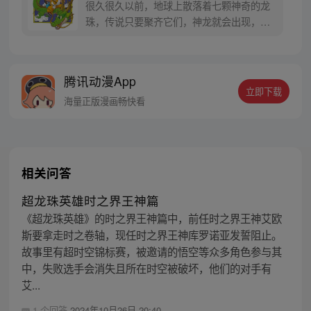
很久很久以前，地球上散落着七颗神奇的龙
珠，传说只要聚齐它们，神龙就会出现，并
可以为人实现一个愿望。为了寻找龙珠，布
尔玛和孙悟空踏上了奇妙的寻珠之旅……
腾讯动漫App
立即下载
海量正版漫画畅快看
相关问答
超龙珠英雄时之界王神篇
《超龙珠英雄》的时之界王神篇中，前任时之界王神艾欧
斯要拿走时之卷轴，现任时之界王神库罗诺亚发誓阻止。
故事里有超时空锦标赛，被邀请的悟空等众多角色参与其
中，失败选手会消失且所在时空被破坏，他们的对手有
艾...
1 个回答
2024年10月26日 20:40