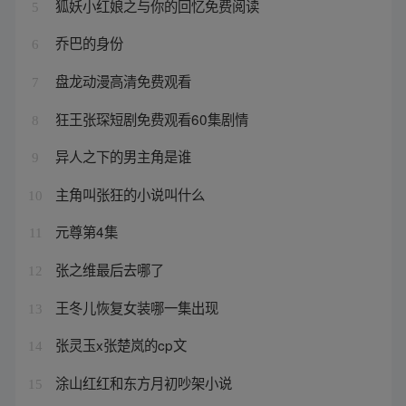
狐妖小红娘之与你的回忆免费阅读
5
乔巴的身份
6
盘龙动漫高清免费观看
7
狂王张琛短剧免费观看60集剧情
8
异人之下的男主角是谁
9
主角叫张狂的小说叫什么
10
元尊第4集
11
张之维最后去哪了
12
王冬儿恢复女装哪一集出现
13
张灵玉x张楚岚的cp文
14
涂山红红和东方月初吵架小说
15