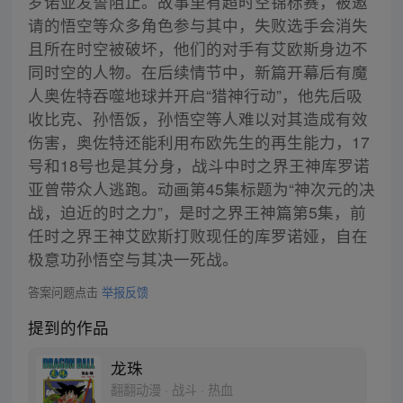
罗诺亚发誓阻止。故事里有超时空锦标赛，被邀
请的悟空等众多角色参与其中，失败选手会消失
且所在时空被破坏，他们的对手有艾欧斯身边不
同时空的人物。在后续情节中，新篇开幕后有魔
人奥佐特吞噬地球并开启“猎神行动”，他先后吸
收比克、孙悟饭，孙悟空等人难以对其造成有效
伤害，奥佐特还能利用布欧先生的再生能力，17
号和18号也是其分身，战斗中时之界王神库罗诺
亚曾带众人逃跑。动画第45集标题为“神次元的决
战，迫近的时之力”，是时之界王神篇第5集，前
任时之界王神艾欧斯打败现任的库罗诺娅，自在
极意功孙悟空与其决一死战。
答案问题点击
举报反馈
提到的作品
龙珠
翻翻动漫 · 战斗 · 热血