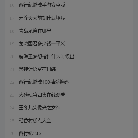
西行纪燃魂手游安卓版
16
元尊夭夭前期什么境界
17
青岛龙湾在哪里
18
龙湾园著多少钱一平米
19
航海王梦想指针什么时候出
20
黑神话悟空在日韩
21
西行纪燃魂100抽兑换码
22
大猿魂第四集在线观看
23
王冬儿头像光之女神
24
稻香村糕点大全
25
西行纪135
26