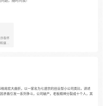
他问题，随时问我！
我诈各怀
和谋
契约，
之路。
偶然得
下，慢
妖紫殇
始
事格局宏大曲折，以一家名为七道宗的创业型小公司类比，讲述
因矛盾引发一系列争斗，公司破产，老板精神分裂成十个人，其