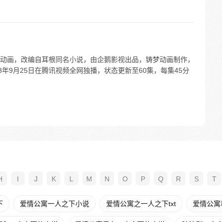
动画，改编自耳根同名小说，由企鹅影视出品，铸梦动画制作，
3年9月25日在腾讯视频全网独播，状态更新至60集，每集45分
H
I
J
K
L
M
N
O
P
Q
R
S
T
下
爱情公寓一人之下小说
爱情公寓之一人之下txt
爱情公寓