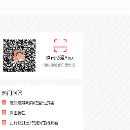
腾讯动漫App
随时随地看正版动漫
热门问答
1
混沌魔猿和孙悟空谁厉害
2
渊王接旨
3
西行纪狂王特别篇在线观看