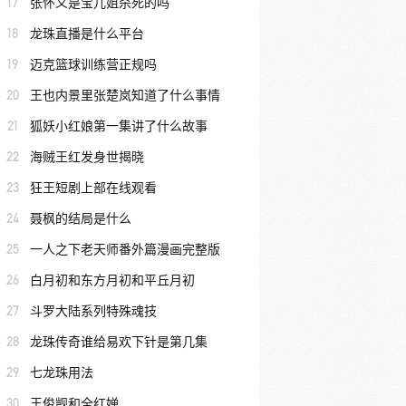
17
张怀义是宝儿姐杀死的吗
18
龙珠直播是什么平台
19
迈克篮球训练营正规吗
20
王也内景里张楚岚知道了什么事情
21
狐妖小红娘第一集讲了什么故事
22
海贼王红发身世揭晓
23
狂王短剧上部在线观看
24
聂枫的结局是什么
25
一人之下老天师番外篇漫画完整版
26
白月初和东方月初和平丘月初
27
斗罗大陆系列特殊魂技
28
龙珠传奇谁给易欢下针是第几集
29
七龙珠用法
30
王俊觊和全红婵