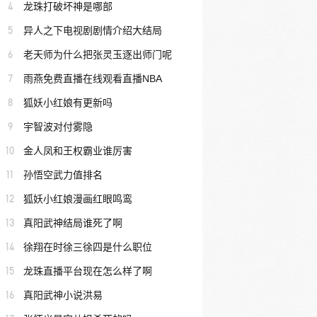
4
龙珠打破坏神是哪部
5
异人之下电视剧剧情介绍大结局
6
老天师为什么把张灵玉逐出师门呢
7
雨燕免费直播在线观看直播NBA
8
狐妖小红娘有更新吗
9
宇智波对付雾隐
10
金人凤和王权霸业谁厉害
11
孙悟空武力值排名
12
狐妖小红娘漫画红眼鸣鸾
13
真阳武神结局谁死了啊
14
徐翔在时徐三徐四是什么职位
15
龙珠直播平台现在怎么样了啊
16
真阳武神小说洪易