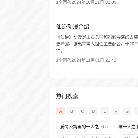
1个回答
2024年10月21日 02:09
仙逆动漫介绍
《仙逆》动漫是由石头熊和冯毅导演的古装
史泽鲲、张惠霖等人担任主要配音。于202
钟。...
1个回答
2024年11月01日 21:42
热门搜索
A
B
C
D
E
F
G
爱情公寓里的一人之下txt
唉一人之