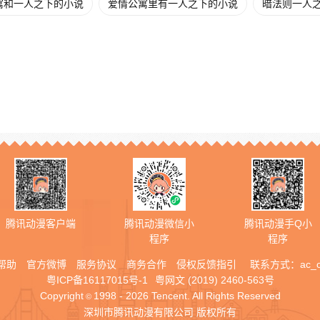
寓和一人之下的小说
爱情公寓里有一人之下的小说
暗法则一人
腾讯动漫客户端
腾讯动漫微信小
腾讯动漫手Q小
程序
程序
帮助
官方微博
服务协议
商务合作
侵权反馈指引
联系方式：
ac_
粤ICP备16117015号-1
粤网文 (2019) 2460-563号
Copyright
1998 - 2026 Tencent. All Rights Reserved
©
深圳市腾讯动漫有限公司 版权所有