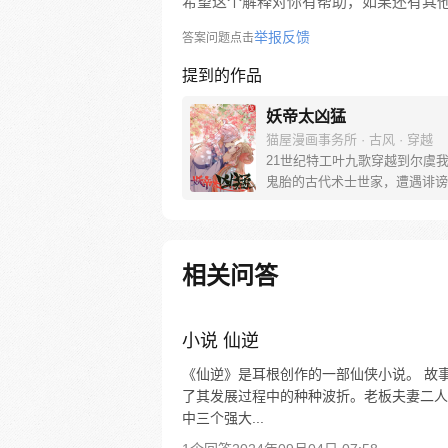
希望这个解释对你有帮助，如果还有其
举报反馈
答案问题点击
提到的作品
妖帝太凶猛
猫屋漫画事务所 · 古风 · 穿越
21世纪特工叶九歌穿越到尔虞
鬼胎的古代术士世家，遭遇诽谤
杀，为了生存，与蛇妖紫殇签订
踏上打脸极品、升级自身的逆袭
在这关系极其复杂的大家庭中，
知外公的失踪另有隐情，追查之
相关问答
慢揭开了自己的身世之谜。而蛇
与自己的纠葛，竟是从前世便开
了……
小说 仙逆
《仙逆》是耳根创作的一部仙侠小说。 故
了其发展过程中的种种波折。老板夫妻二人
中三个强大...