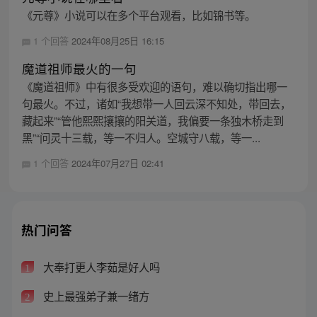
《元尊》小说可以在多个平台观看，比如锦书等。
1 个回答
2024年08月25日 16:15
魔道祖师最火的一句
《魔道祖师》中有很多受欢迎的语句，难以确切指出哪一
句最火。不过，诸如“我想带一人回云深不知处，带回去，
藏起来”“管他熙熙攘攘的阳关道，我偏要一条独木桥走到
黑”“问灵十三载，等一不归人。空城守八载，等一...
1 个回答
2024年07月27日 02:41
热门问答
大奉打更人李茹是好人吗
1
史上最强弟子兼一绪方
2