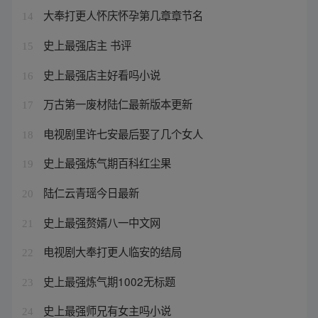
大奉打更人怀庆怀孕第几章章节名
14
史上最强店主 书评
15
史上最强店主好看吗小说
16
万古第一废材陆仁最新版本更新
17
电视剧里许七安最后娶了几个女人
18
史上最强炼气期百科红尘果
19
陆仁云青瑶今日最新
20
史上最强赘婿八一中文网
21
电视剧大奉打更人临安的结局
22
史上最强炼气期1002无标题
23
史上最强师兄有女主吗小说
24