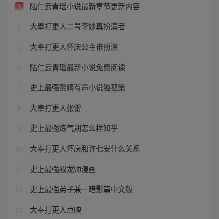
陆仁云青瑶小说最新章节更新内容
3
大奉打更人二号李妙真扮演者
4
大奉打更人怀庆公主谁扮演
5
陆仁云青瑶最新小说免费阅读
6
史上最强赘婿有声小说独孤策
7
大奉打更人张雷
8
史上最强炼气期怎么样知乎
9
大奉打更人怀庆和许七安什么关系
10
史上最强驭龙师漫画
11
史上最强弟子兼一暗影篇中文版
12
大奉打更人点映
13