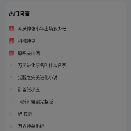
热门问答
斗厌神张小年出场多少张
1
机械神皇
2
原唱关山酒
3
万灵进化原名叫什么名字
4
觉醒之完美进化小说
5
御兽张小五
6
《醉》舞蹈完整版
7
醉 舞蹈
8
万界神墓系统
9