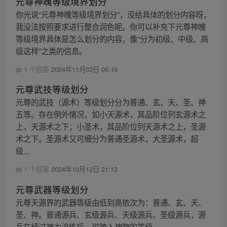
元尊神魄等级境界划分
你光说“元尊神魄等级境界划分”，没给具体的划分内容呀，
我没法按照要求进行整合润色呢。你可以补充下元尊神魄
等级境界具体是怎么划分的内容，像“分为初级、中级、高
级这样”之类的信息。
1 个回答
2024年11月03日 06:16
元尊武技等级划分
元尊的武技（源术）等级划分分为普通、玄、天、圣、神
五等。存在例外情况，如小天源术，其品阶位列玄源术之
上，天源术之下；小圣术，其品阶位列天源术之上，圣源
术之下。圣源术又可细分为普通圣源术，大圣源术，超
级...
1 个回答
2024年10月12日 21:12
元尊武器等级划分
元尊天源界的武器等级由低到高依次为：普通、玄、天、
圣、神。普通源兵、玄级源兵、天级源兵、圣级源兵，源
兵在经过神力淬炼后，可跨入神物的等级。