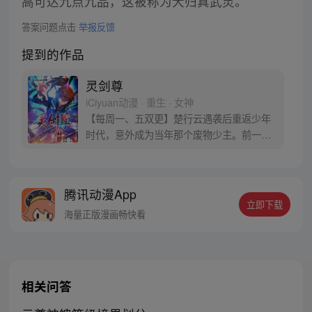
高可达九点九品，这被称为大归真武灵。
答案问题点击
举报反馈
提到的作品
灵剑尊
iCiyuan动漫 · 重生 · 女神
【每周一、五双更】楚行云遇袭后重返少年
时代，意外成为当年那个废物少主。前一
世，他遭恶人陷害，今生，绝不会放过！ 前
世的遗憾，今生，一定要弥补。待到灵剑长
啸之时，天地三界，我为至尊！ 且看废物少
腾讯动漫App
主如何闯荡大陆、遭奇遇，成为叱咤风云的
立即下载
至尊天帝。（漫画粉丝群：534222491）
海量正版漫画畅快看
相关问答