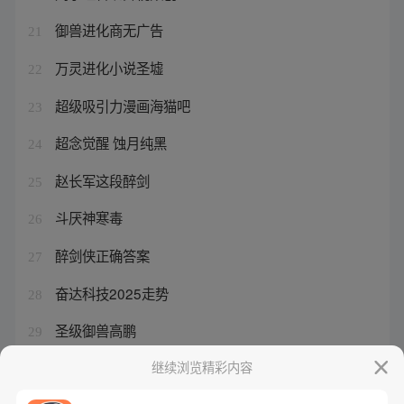
御兽进化商无广告
21
万灵进化小说圣墟
22
超级吸引力漫画海猫吧
23
超念觉醒 蚀月纯黑
24
赵长军这段醉剑
25
斗厌神寒毒
26
醉剑侠正确答案
27
奋达科技2025走势
28
圣级御兽高鹏
29
赵长军的主要作品
继续浏览精彩内容
30