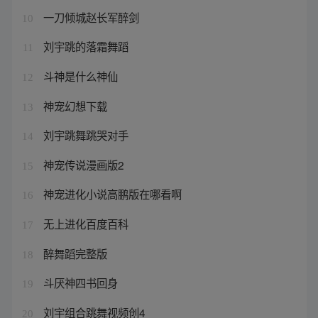
一刀倾城赵长军醉剑
10
刘宇跳的落霜舞蹈
11
斗神是什么神仙
12
神宠幻想下载
13
刘宇跳舞跳哭对手
14
神宠传说漫画版2
15
神宠进化小说高鹏版在哪看啊
16
无上进化百度百科
17
醉舞蹈完整版
18
斗厌神四书回身
19
刘宇组合跳舞视频创4
20