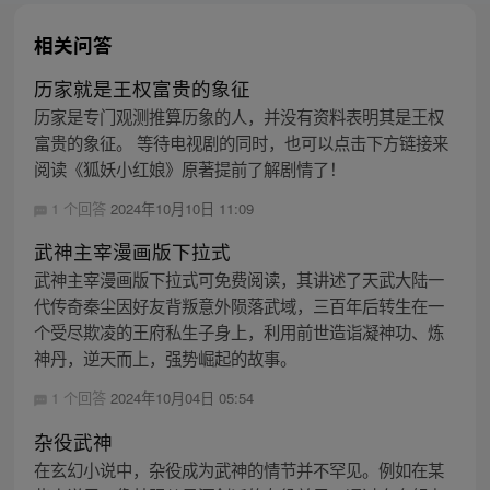
相关问答
历家就是王权富贵的象征
历家是专门观测推算历象的人，并没有资料表明其是王权
富贵的象征。 等待电视剧的同时，也可以点击下方链接来
阅读《狐妖小红娘》原著提前了解剧情了！
1 个回答
2024年10月10日 11:09
武神主宰漫画版下拉式
武神主宰漫画版下拉式可免费阅读，其讲述了天武大陆一
代传奇秦尘因好友背叛意外陨落武域，三百年后转生在一
个受尽欺凌的王府私生子身上，利用前世造诣凝神功、炼
神丹，逆天而上，强势崛起的故事。
1 个回答
2024年10月04日 05:54
杂役武神
在玄幻小说中，杂役成为武神的情节并不罕见。例如在某