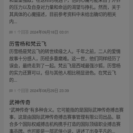
的压力以及自身对力量和命运的渴望与挣扎。然而，关于
其具体的心魔描述，目前参考资料中未给出确切的相关
内...
1 个回答
2024年09月18日 03:01
历雪杨和梵云飞
历雪杨是梵云飞的转世续缘之人。千年之前，二人的爱情
故事十分感人，历经多重磨难。这一世，他们同样经历了
误会，最终走到了一起。梵云飞是西域最强沙狐，历雪杨
的实力还算可以，但与其他人相比稍显逊色。在梵云飞
的...
1 个回答
2024年08月29日 23:39
武神传奇
“武神传奇”有多种含义。它可能指的是国际武神传奇搏击赛
事，这是由国际武神传奇搏击赛事管理有限公司出品，联
合多个国际权威搏击机构携手打造的国际顶级职业搏击赛
事品牌。也可能是一部武侠小说，讲述了出身平凡的...