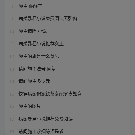
施主 你醒了
8
病娇暴君小说免费阅读无弹窗
9
施主请吃 小说
10
病娇暴君小说推荐女主
11
施主的施是什么意思
12
请问施主法号 回复
13
请问施主多少元
14
快穿病娇偏宠绿茶女配岁岁知意
15
施主的图片
16
病娇暴君小说推荐免费阅读
17
请问施主求姻缘还是求
18