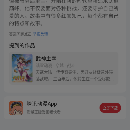
但被暗算后重生，开始在新的时代重新追求武道
巅峰。他不仅要面对各种挑战，还要守护自己所
爱的人。故事中有很多红颜知己，每个都有自己
的特点和故事。
答案问题点击
举报反馈
提到的作品
武神主宰
踏雪动漫 · 穿越 · 战斗
天武大陆一代传奇秦尘，因好友背叛意外陨
落武域。 三百年后，他转生在一个受尽欺凌
的王府私生子身上，利用前世造诣，凝神
功、炼神丹，逆天而上，强势崛起，从此踏
上一段震惊大陆的惊世之旅…
腾讯动漫App
立即下载
海量正版漫画畅快看