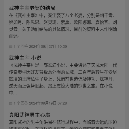
武神主宰老婆的结局
在《武神主宰》中，秦尘娶了八个老婆，分别是幽千雪、
姬如月、陈思思、赵灵珊、紫熏、欧阳娜娜、嘉怡宜、刘
灵云。关于她们结局的具体情况，目前的资料中未作明确
阐述。
1 个回答
2024年09月27日 10:29
武神主宰 小说
《武神主宰》是一部玄幻小说，主要讲述了天武大陆一代
传奇秦尘因好友背叛意外陨落武域，三百年后转生在受尽
欺凌的王府私生子身上，凭借前世造诣凝神功、炼神丹，
逆天而上强势崛起，踏上震惊大陆的惊世之旅。在小说
中...
1 个回答
2024年09月19日 07:28
真阳武神男主心魔
真阳武神的男主角洪易在修行过程中，面临着命运的压迫
和重重强敌，在这样的境遇下，他的心魔可能来自于外界