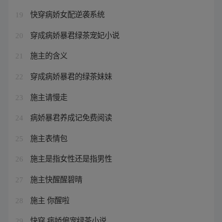
快穿病娇女配逆袭系统
19
穿成病娇暴君绿茶宠妃小说
20
施主的含义
21
穿成病娇暴君的绿茶妹妹
22
施主请慢走
23
病娇暴君养成记免费阅读
24
施主表情包
25
施主是指女性还是指男性
26
施主快醒醒碧晴
27
施主 你醒啦
28
快穿 病娇偏宠绿茶小说
29