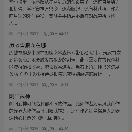
些小说里，像林阳从星河剑派的杂役弟子，通过自身努力
和机遇，掌控御神万兽令，逐渐崛起；还有林苍梧，作为
皓月宗的外门杂役，觉醒金手指后不断在对战中拾取他
人...
1 个回答
2024年10月03日 03:03
历战雷狼龙在哪
历战雷狼龙出现在聚魔之地森林地带 Lv2 以上。玩家首次
到达聚魔之地会触发雷狼龙的剧情，此时需要在古代森林
区域狩猎和探索，增长探索进度。当右上角牙种兽的进度
条满了就可以找接待员报告完成特别痕迹的解析，...
1 个回答
2024年09月29日 12:44
阴阳武神
阴阳武神可能指多部不同的作品。比如作者为清风武创作
的异界大陆作品《阴阳武神》，还有作者红尘摆渡人之妖
道精心打造的《阴阳武神》。
1 个回答
2024年09月29日 03:30