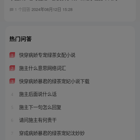
1 个回答
2024年08月12日 15:28
热门问答
快穿病娇专宠绿茶女配小说
1
施主什么意思网络词汇
2
快穿病娇暴君的绿茶宠妃小说下载
3
施主后面说什么话
4
施主下一句怎么回复
5
请问施主有何贵干
6
穿成病娇暴君的绿茶宠妃沈妙妙
7