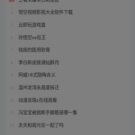
悟空视频影视大全软件下载
4
云即玩游戏盒
5
孙悟空vs狂王
6
祛痘的医用软膏
7
李白新皮肤谪仙醉月
8
阿威18式隐晦含义
9
温州龙湾永昌堡拆迁
10
动漫龙珠z在线观看
11
冯宝宝被挑断手脚筋是哪一集
12
夭夭和周元在一起了吗
13