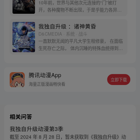
10年前，世界与其他次元连接的“门”被打
开，各种魔物不断出现，于是乎能力各异的
猎魔者也随之出现，被称为“猎人”。程肖宇
是一名实力最弱的E级猎人，在一次挑战任
我独自升级 ：诸神黄昏
务中，遇到了可怕的隐藏挑战。生死存亡之
D&CMEDIA · 系统 · 战斗
际，他居然获得了升级系统！在系统的利用
一直默默无闻的平凡大学生程修豪， 在面临
下，他能成为最强猎人吗？
生死存亡之际， 体内沉睡的特殊血统得到觉
醒！ “站起来。” 凌驾于死亡之上，支配亡灵
的猎人， 敬请关注程修豪的打怪升级之路！
* 本作品沿用了《我独自升级》的世界观。
腾讯动漫App
立即下载
海量正版漫画畅快看
相关问答
我独自升级动漫第3季
截至 2024 年 8 月 28 日，暂未获取到《我独自升级》动