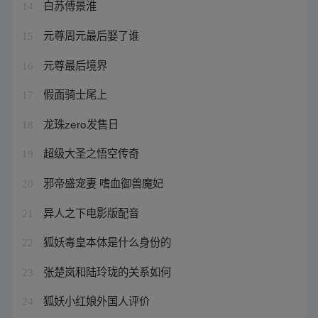
白苏傅景淮
14
元尊周元最后娶了谁
15
元尊最后境界
16
假面骑士尾上
17
龙珠zero发售日
18
超级大圣之悟空传奇
19
邪帝盛宠妻 嗜血御兽魔妃
20
异人之下电影版配音
21
狐妖毒皇本体是什么身份的
22
张楚岚和陆玲珑的关系如何
23
狐妖小红娘外国人评价
24