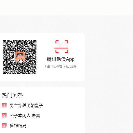
腾讯动漫App
随时随地看正版动漫
热门问答
1
男主穿越明朝皇子
2
公子本闲人 朱离
3
兽神结局