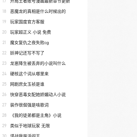
17
开局王者账号漫画最新章节更新
18
恶魔龙的真相是什么时候出的
19
玩家国度官方客服
20
玩家超正义 小说 免费
21
魔女复仇之夜失败cg
22
妖神记还写不写了
23
龙崽降生被丢弃的小说叫什么
24
硬核这个词从哪里来
25
网剧庶女玉祯是谁
26
快穿恶毒女配她娇媚动人小说
27
装作很倔强是啥歌词
28
《我的徒弟都是主角》小说
29
类似于地球玩家 无限
30
谍战我是活阎王