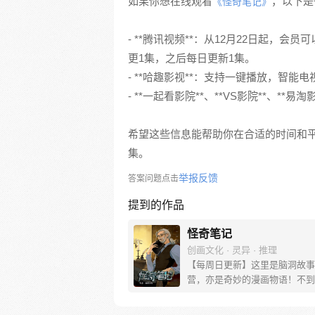
如果你想在线观看
，以下是
《怪奇笔记》
- **腾讯视频**：从12月22日起，会
更1集，之后每日更新1集。
- **哈趣影视**：支持一键播放，智
- **一起看影院**、**VS影院**、
希望这些信息能帮助你在合适的时间和
集。
举报反馈
答案问题点击
提到的作品
怪奇笔记
创画文化 · 灵异 · 推理
【每周日更新】这里是脑洞故事
营，亦是奇妙的漫画物语！不到
刻，结局一直在你想象之外！