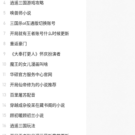
4
逍遥三国游戏攻略
5
唤兽师小说
6
三国杀ol互通版切换账号
7
开局就有王者账号什么时候更新
8
重返豪门
9
《大奉打更人》怀庆扮演者
10
魔王的女儿漫画叫啥
11
华硕官方服务中心官网
12
开局仙帝修为的小说推荐
13
百里屠苏配音
14
穿越成杂役呆在藏书阁的小说
15
顾初暖顾初兰小说
16
逍遥三国玩法