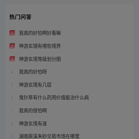
热门问答
我真的好怕啊好看嘛
1
神游玄镜有哪些境界
2
神游玄境等级划分图
3
我真的好怕呀
4
神游玄境有几层
5
鬼针草有什么药用价值能治什么病
6
我真的很怕啊
7
神游玄境有谁
8
湖南辰溪朱砂交易市场在哪里
9