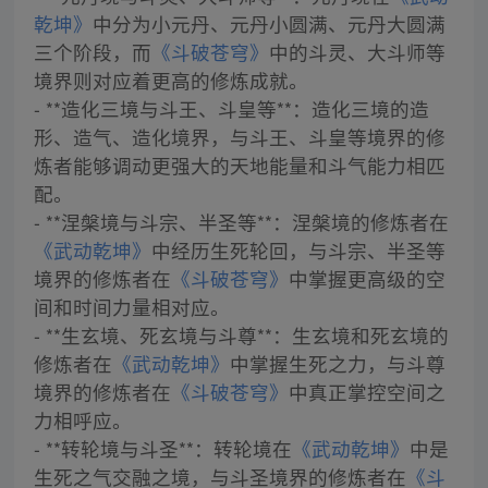
乾坤》
中分为小元丹、元丹小圆满、元丹大圆满
三个阶段，而
《斗破苍穹》
中的斗灵、大斗师等
境界则对应着更高的修炼成就。
- **造化三境与斗王、斗皇等**：造化三境的造
形、造气、造化境界，与斗王、斗皇等境界的修
炼者能够调动更强大的天地能量和斗气能力相匹
配。
- **涅槃境与斗宗、半圣等**：涅槃境的修炼者在
《武动乾坤》
中经历生死轮回，与斗宗、半圣等
境界的修炼者在
《斗破苍穹》
中掌握更高级的空
间和时间力量相对应。
- **生玄境、死玄境与斗尊**：生玄境和死玄境的
修炼者在
《武动乾坤》
中掌握生死之力，与斗尊
境界的修炼者在
《斗破苍穹》
中真正掌控空间之
力相呼应。
- **转轮境与斗圣**：转轮境在
《武动乾坤》
中是
生死之气交融之境，与斗圣境界的修炼者在
《斗