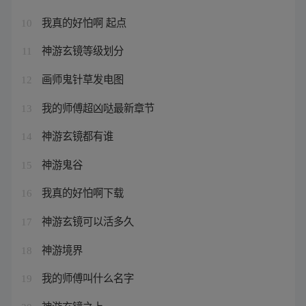
我真的好怕啊 起点
10
神游玄镜等级划分
11
画师鬼针草发电图
12
我的师傅超凶哒最新章节
13
神游玄镜都有谁
14
神游鬼谷
15
我真的好怕啊下载
16
神游玄镜可以活多久
17
神游境界
18
我的师傅叫什么名字
19
神游玄镜之上