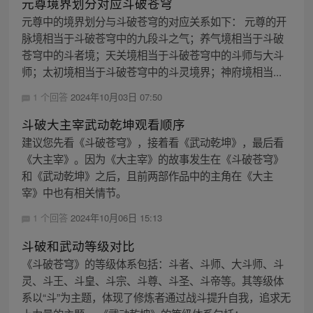
元尊境界划分对应斗破苍穹
元尊中的境界划分与斗破苍穹的对应关系如下： 元尊的开
脉境相当于斗破苍穹中的九段斗之气；养气境相当于斗破
苍穹中的斗者境；天关境相当于斗破苍穹中的斗师与大斗
师；太初境相当于斗破苍穹中的斗灵境界；神府境相当...
1 个回答
2024年10月03日 07:50
斗破大主宰武动乾坤观看顺序
建议您先看《斗破苍穹》，接着看《武动乾坤》，最后看
《大主宰》。因为《大主宰》的故事发生在《斗破苍穹》
和《武动乾坤》之后，且前两部作品中的主角在《大主
宰》中也有相关情节。
1 个回答
2024年10月06日 15:13
斗破和武动等级对比
《斗破苍穹》的等级体系包括：斗者、斗师、大斗师、斗
灵、斗王、斗皇、斗宗、斗尊、斗圣、斗帝等。其等级体
系以“斗”为主题，体现了修炼者通过战斗提升自我，追求无