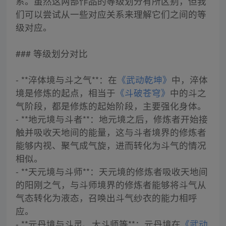
系。虽然这两部作品的等级划分有所区别，但我
们可以尝试从一些对应关系来理解它们之间的等
级对应。
### 等级划分对比
- **淬体境与斗之气**：在
《武动乾坤》
中，淬体
境是修炼的起点，相当于
《斗破苍穹》
中的斗之
气阶段，都是修炼的起始阶段，主要强化身体。
- **地元境与斗者**：地元境之后，修炼者开始接
触并吸收天地间的能量，这与斗者境界的修炼者
能够内视、聚气成气旋，进而转化为斗气的情况
相似。
- **天元境与斗师**：天元境的修炼者吸收天地间
的阳刚之气，与斗师境界的修炼者能够将斗气从
气态转化为液态，召唤出斗气纱衣的能力相呼
应。
- **元丹境与斗灵、大斗师等**：元丹境在
《武动