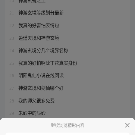
20
神游玄境等级划分最新
21
我真的好害怕表情包
22
逍遥天境和神游玄境
23
神游玄境分几个境界名称
24
我真的好怕啊沈丁花真实身份
25
阴阳鬼仙小说在线阅读
26
神游玄境和剑仙哪个好
27
我的师父很多免费
28
朱砂中的辰砂
29
神游玄境和剑仙哪个厉害
继续浏览精彩内容
30