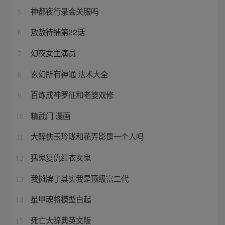
神都夜行录会关服吗
5
敖敖待捕第22话
6
幻夜女主演员
7
玄幻所有神通 法术大全
8
百炼成神罗征和老婆双修
9
精武门 漫画
10
大醉侠玉玲珑和花弄影是一个人吗
11
猛鬼复仇红衣女鬼
12
我摊牌了其实我是顶级富二代
13
星甲魂将模型白起
14
死亡大辞典英文版
15