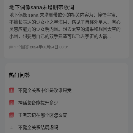
地下偶像sana未增删带歌词
地下偶像 sana 未增删带歌词的相关内容为：憧憬宇宙、
不擅长表达的少女小之星海果，遇见了自称外星人、有心
灵感应能力的少女明内幽。想去太空的海果和想回太空的
小幽，想要用自己的双手建造可以飞去宇宙的火箭...
1 个回答
2024年08月24日 03:01
热门问答
不健全关系中谁是攻谁是受
1
神话装备能提升多少
2
王者忘记在哪个区怎么查
3
不健全关系结局虐吗
4