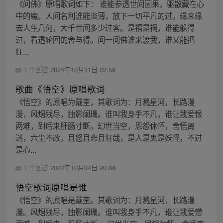
《问佛》原唱歌词如下： 谁能参透世间因果，驱散藏在心
中的魔。人间名利谁能淡薄，放下一切平凡的过。缘来缘
去人生几何，大千世间多少过客。是福是祸，谁能躲得
过，看透轮回的舍与得。问一问佛谁来渡我，谁又能把
红...
1 个回答
2024年10月11日 22:59
歌曲《悟空》原唱歌词
《悟空》的原唱为戴荃，其歌词为：月溅星河，长路漫
漫，风烟残尽，独影阑珊。谁叫我身手不凡，谁让我爱恨
两难，到后来肝肠寸断。幻世当空，恩怨休怀，舍悟离
迷，六尘不改，且怒且悲且狂哉，是人是鬼是妖怪，不过
是心...
1 个回答
2024年10月04日 20:08
悟空歌词原唱是谁
《悟空》的原唱是戴荃。其歌词为：月溅星河，长路漫
漫。风烟残尽，独影阑珊。谁叫我身手不凡，谁让我爱憎