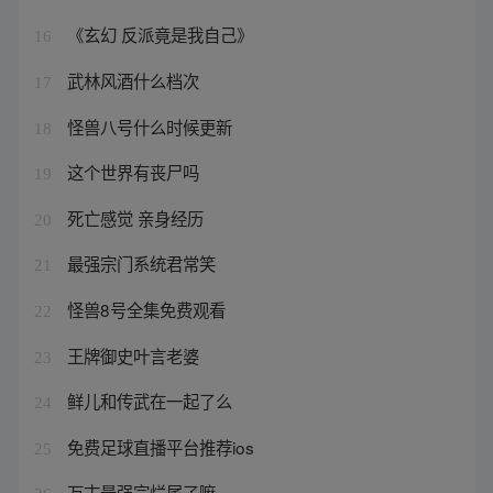
《玄幻 反派竟是我自己》
16
武林风酒什么档次
17
怪兽八号什么时候更新
18
这个世界有丧尸吗
19
死亡感觉 亲身经历
20
最强宗门系统君常笑
21
怪兽8号全集免费观看
22
王牌御史叶言老婆
23
鲜儿和传武在一起了么
24
免费足球直播平台推荐ios
25
万古最强宗烂尾了嘛