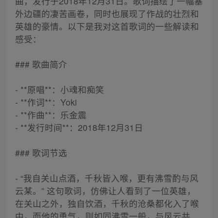
曲，发行于2018年12月31日。歌词描绘了一幅塞
外边疆的凄苦画卷，同时也展现了作战的壮烈和
英雄的豪情。以下是我对这首歌词的一些解读和
感受：
### 歌曲简介
- **原唱**：小魂和痴笑
- **作词**：Yoki
- **作曲**：乐金震
- **发行时间**：2018年12月31日
### 歌词节选
- “我自关山点酒，千秋皆入喉，更有沸雪酌与风
云某。” 这句歌词，仿佛让人看到了一位英雄，
在关山之外，独自饮酒，千秋的沧桑都化入了喉
中，而他的勇气，则如同沸雪一般，与风云共