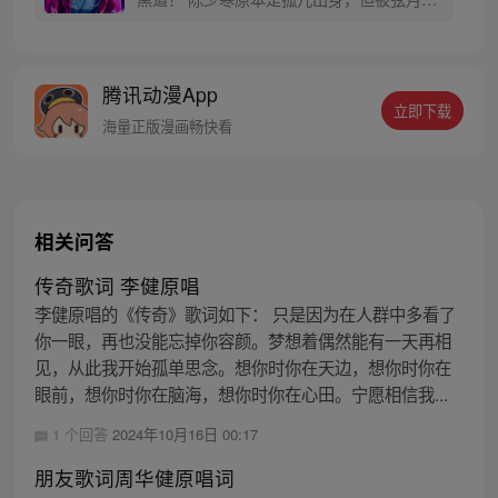
舞班收留，在弦月剑舞班度过了美好的童
年。可是有一天，四大恶人之一毒魔将陈少
寒绑架，并将其培养成了弟子。十年后，陈
腾讯动漫App
少寒回到故乡，试图寻找弦月剑舞班的痕
立即下载
迹，但剑舞班早已消失在了黑道手中!
海量正版漫画畅快看
相关问答
传奇歌词 李健原唱
李健原唱的《传奇》歌词如下： 只是因为在人群中多看了
你一眼，再也没能忘掉你容颜。梦想着偶然能有一天再相
见，从此我开始孤单思念。想你时你在天边，想你时你在
眼前，想你时你在脑海，想你时你在心田。宁愿相信我...
1 个回答
2024年10月16日 00:17
朋友歌词周华健原唱词