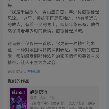
舞。
- “我是千里故人，青山应白首，年少犹借银枪逞
风流。” 这里，英雄不再是孤独的，他有着远方
的故人，有着不变的青山，即使年华已逝，他依
然保持着年少时的豪情，借银枪逞风流。
这首歌不仅仅是一首歌，它更是一种精神的象
征，一种对家国情怀的深刻表达。每次听到这首
歌，都能感受到那种浓烈的家国情怀和英雄主义
精神，让人不禁为之动容。
答案问题点击
举报反馈
提到的作品
醉剑夜行
漫享 · 古风 · 战斗
《狂魔重生》编剧新作！ 恶人之徒出山惩治
黑道！ 陈少寒原本是孤儿出身，但被弦月剑