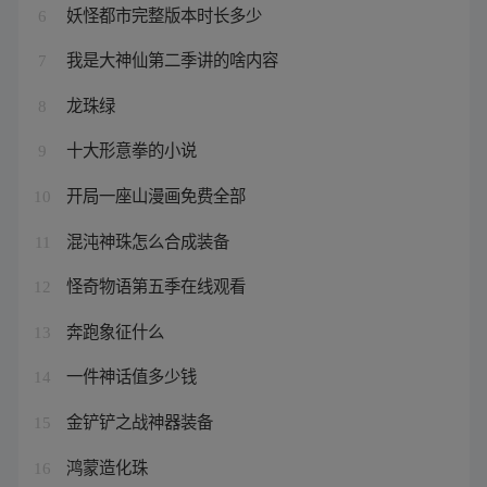
妖怪都市完整版本时长多少
6
我是大神仙第二季讲的啥内容
7
龙珠绿
8
十大形意拳的小说
9
开局一座山漫画免费全部
10
混沌神珠怎么合成装备
11
怪奇物语第五季在线观看
12
奔跑象征什么
13
一件神话值多少钱
14
金铲铲之战神器装备
15
鸿蒙造化珠
16