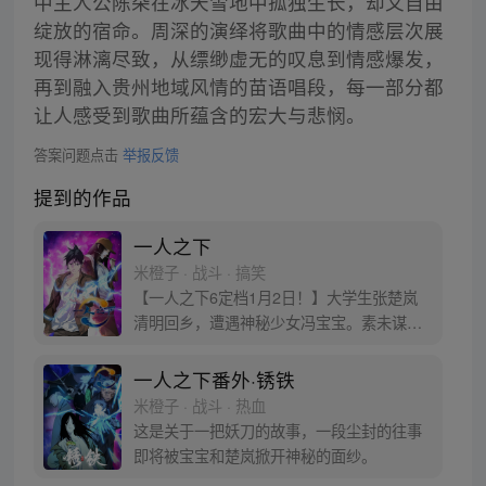
中主人公陈朵在冰天雪地中孤独生长，却又自由
绽放的宿命。周深的演绎将歌曲中的情感层次展
现得淋漓尽致，从缥缈虚无的叹息到情感爆发，
再到融入贵州地域风情的苗语唱段，每一部分都
让人感受到歌曲所蕴含的宏大与悲悯。
答案问题点击
举报反馈
提到的作品
一人之下
米橙子 · 战斗 · 搞笑
【一人之下6定档1月2日！】大学生张楚岚
清明回乡，遭遇神秘少女冯宝宝。素未谋面
的冯宝宝却对张楚岚异常熟悉，并将其带去
自己打工的快递公司。为了帮冯宝宝寻找她
一人之下番外·锈铁
的身世，也为了查清自己与爷爷身上的秘
米橙子 · 战斗 · 热血
密，张楚岚的生活被彻底颠覆，与冯宝宝一
这是关于一把妖刀的故事，一段尘封的往事
同踏上“异人”之旅。
即将被宝宝和楚岚掀开神秘的面纱。