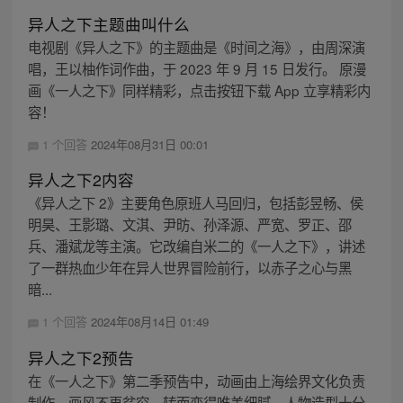
异人之下主题曲叫什么
电视剧《异人之下》的主题曲是《时间之海》，由周深演
唱，王以柚作词作曲，于 2023 年 9 月 15 日发行。 原漫
画《一人之下》同样精彩，点击按钮下载 App 立享精彩内
容！
1 个回答
2024年08月31日 00:01
异人之下2内容
《异人之下 2》主要角色原班人马回归，包括彭昱畅、侯
明昊、王影璐、文淇、尹昉、孙泽源、严宽、罗正、邵
兵、潘斌龙等主演。它改编自米二的《一人之下》，讲述
了一群热血少年在异人世界冒险前行，以赤子之心与黑
暗...
1 个回答
2024年08月14日 01:49
异人之下2预告
在《一人之下》第二季预告中，动画由上海绘界文化负责
制作，画风不再贫穷，转而变得唯美细腻，人物造型十分