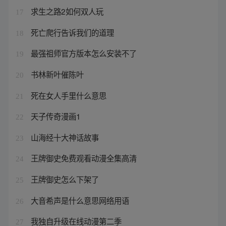
求生之路2如何双人玩
17
死亡爬行告诉我们的道理
18
最强祖师官方版本怎么安装不了
19
书林新叶催陈叶
20
死在女人手里什么意思
21
天子传奇漫画1
22
山海经十大神话故事
23
王牌御史免费观看动漫全集高清
24
王牌御史怎么下架了
25
大音希声是什么意思网络用语
26
我独自升级在线动漫第二季
27