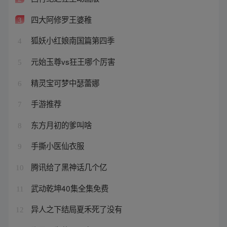
四大阿修罗王婆稚
3
狐妖小红娘南国篇第四季
4
元始玉尊vs狂王哪个厉害
5
精灵宝可梦中瑟蕾娜
6
手游推荐
7
东方月初的爹叫啥
8
手撕小医仙衣服
9
腾讯给了黑神话几个亿
10
武动乾坤40集全集免费
11
异人之下结局夏禾死了没有
12