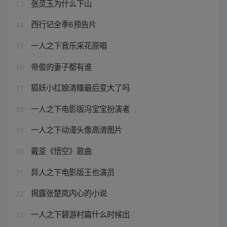
张灵玉为什么下山
13
西行记全季6预告片
14
一人之下音乐采花原唱
15
帝俊的妻子都有谁
16
狐妖小红娘清瞳最后变大了吗
17
一人之下电影版冯宝宝扮演者
18
一人之下动漫头像高清图片
19
戴荃《悟空》歌曲
20
异人之下电影版王也演员
21
揭露张楚岚内心的小说
22
一人之下碧游村篇什么时候出
23