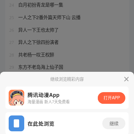
白月初扮青龙是哪一集
24
一人之下2番外篇天师下山 云播
25
异人一下王也太帅了
26
异人之下徐四扮演者
27
共老杨一叹王权醉
28
东方不老岛海上仙子国
29
张灵玉与夏禾几岁
继续浏览精彩内容
30
腾讯动漫App
打开APP
海量漫画 新人7天免费看
腾讯漫画
起点读书
QQ阅读
网站备案/许可证号：粤B2-20090059-5
在此处浏览
继续
Copyright©1998 - 2026 Tencent. All Rights Reserved