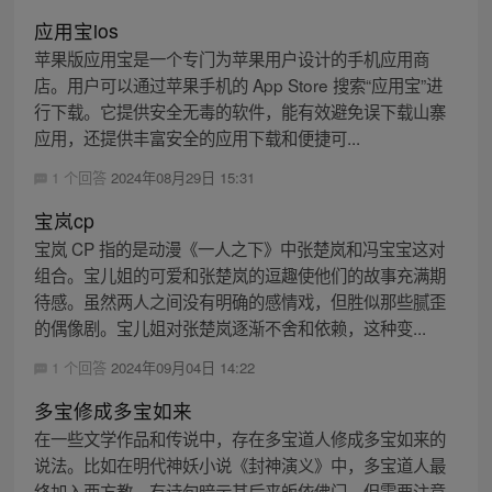
应用宝ios
苹果版应用宝是一个专门为苹果用户设计的手机应用商
店。用户可以通过苹果手机的 App Store 搜索“应用宝”进
行下载。它提供安全无毒的软件，能有效避免误下载山寨
应用，还提供丰富安全的应用下载和便捷可...
1 个回答
2024年08月29日 15:31
宝岚cp
宝岚 CP 指的是动漫《一人之下》中张楚岚和冯宝宝这对
组合。宝儿姐的可爱和张楚岚的逗趣使他们的故事充满期
待感。虽然两人之间没有明确的感情戏，但胜似那些腻歪
的偶像剧。宝儿姐对张楚岚逐渐不舍和依赖，这种变...
1 个回答
2024年09月04日 14:22
多宝修成多宝如来
在一些文学作品和传说中，存在多宝道人修成多宝如来的
说法。比如在明代神妖小说《封神演义》中，多宝道人最
终加入西方教，有诗句暗示其后来皈依佛门。但需要注意