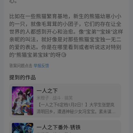
心。
比如在一些熊猫繁育基地，新生的熊猫幼崽小小
的一只，就像毛茸茸的小团子，它们的存在让全
世界的人都感到开心和治愈。像“宝弟”“宝妹”这样
亲昵的叫法，就好像是对那些熊猫宝宝独一无二
的爱的表达。你是在哪里看到或者听说这对特别
的“熊猫宝弟宝妹”的呀🧐
答案问题点击
举报反馈
提到的作品
一人之下
米橙子 · 战斗 · 搞笑
【一人之下6定档1月2日！】大学生张楚岚
清明回乡，遭遇神秘少女冯宝宝。素未谋面
的冯宝宝却对张楚岚异常熟悉，并将其带去
自己打工的快递公司。为了帮冯宝宝寻找她
一人之下番外·锈铁
的身世，也为了查清自己与爷爷身上的秘