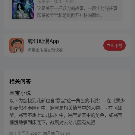
米橙子 · 战斗 · 热血
密，张楚岚的生活被彻底颠覆，与冯宝宝一
这是关于一把妖刀的故事，一段尘封的往事
同踏上“异人”之旅。
即将被宝宝和楚岚掀开神秘的面纱。
腾讯动漫App
立即下载
海量正版漫画畅快看
相关问答
寒宝小说
以下为您找到几部包含“寒宝”这一角色的小说： - 在《薄少
追妻恕不奉陪》中，寒宝是相关情节中的人物。 - 在《战
爷，寒宝不想上幼儿园》中，寒宝是其中的角色，如寒宝
惊慌地躲到床底下，战夙对去幼儿园有抗拒...
1 个回答
2024年08月09日 03:54