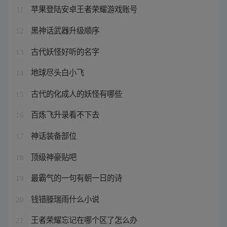
苹果登陆安卓王者荣耀游戏账号
11
黑神话武器升级顺序
12
古代妖怪好听的名字
13
地球尽头白小飞
14
古代的化成人的妖怪有哪些
15
百炼飞升录看不下去
16
神话装备部位
17
顶级神豪贴吧
18
最霸气的一句有朝一日的诗
19
钱错滕瑞雨什么小说
20
王者荣耀忘记在哪个区了怎么办
21