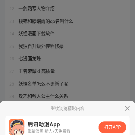
一剑霜寒人物介绍
22
钱错和滕瑞雨的cp名叫什么
23
妖怪漫画下载软件
24
我独自升级外传程修豪
25
七漫画龙珠
26
王者荣耀id 高质量
27
妖怪名单怎么不更新了呢
28
敖乙和鲛人公主什么关系
29
反派大师兄的连载情况
继续浏览精彩内容
30
腾讯动漫App
打开APP
海量漫画 新人7天免费看