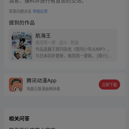
消息、爆料并进行有意思的交流。
答案问题点击
举报反馈
提到的作品
航海王
尾田荣一郎 · 战斗 · 热血
作品连载于周刊杂志《周刊少年JUMP》，
与日本同步更新，每周周一更新。 [简介]有
一个梦想成为海盗的少年叫路飞，他因误
食“恶魔果实”而成为了橡皮人，在获得超人
能力的同时付出了一辈子无法游泳的代价。
腾讯动漫App
十年后，路飞为实现与因救他而断臂的杰克
立即下载
斯的约定而出海，开始了以成为海盗王为目
海量正版漫画畅快看
标的伟大的冒险旅程！
相关问答