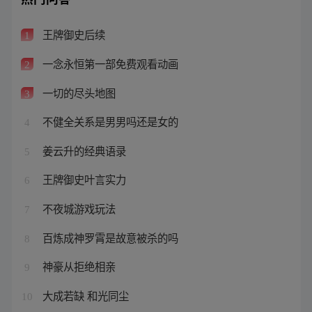
王牌御史后续
1
一念永恒第一部免费观看动画
2
一切的尽头地图
3
不健全关系是男男吗还是女的
4
姜云升的经典语录
5
王牌御史叶言实力
6
不夜城游戏玩法
7
百炼成神罗霄是故意被杀的吗
8
神豪从拒绝相亲
9
大成若缺 和光同尘
10