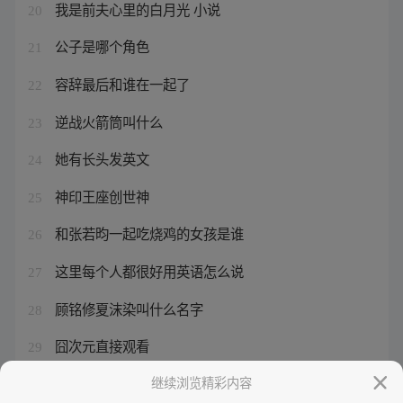
我是前夫心里的白月光 小说
20
公子是哪个角色
21
容辞最后和谁在一起了
22
逆战火箭筒叫什么
23
她有长头发英文
24
神印王座创世神
25
和张若昀一起吃烧鸡的女孩是谁
26
这里每个人都很好用英语怎么说
27
顾铭修夏沫染叫什么名字
28
囧次元直接观看
29
离婚后前妻 小说
继续浏览精彩内容
30