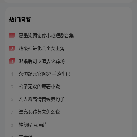
热门问答
夏墨染顾铭修小叔短剧合集
1
超级神进化几个女主角
2
退婚后司少追妻火葬场
3
永恒纪元官网37手游礼包
4
公子无双的原著小说
5
凡人赋高情商经典句子
6
漂亮女孩英文怎么说
7
神秘屋 动画片
8