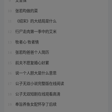
艾金保
9
张若昀做的菜
10
《绍宋》的大结局是什么
11
行尸走肉第一季中的艾米
12
牧者心 牧者情
13
张若昀爸爸个人简历
14
前夫不愿复婚心好累
15
说一个人胆大是什么意思
16
公子无双小说完整版在线阅读
17
公子无双短剧在线观看高清
18
奉旨养鱼女配怀孕了后续
19