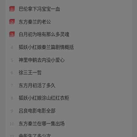
巴伦拿下冯宝宝一血
1
东方秦兰的老公
2
白月初为啥有那么多灵魂
3
狐妖小红娘秦兰篇剧情概括
4
神里申鹤去内没小爱心
5
徐三王一哲
6
东方月初活了多久
7
狐妖小红娘涂山红红衣柜
8
吕良电影电影全部
9
东方秦兰在哪一集出场
10
曲彤生了多少次
11