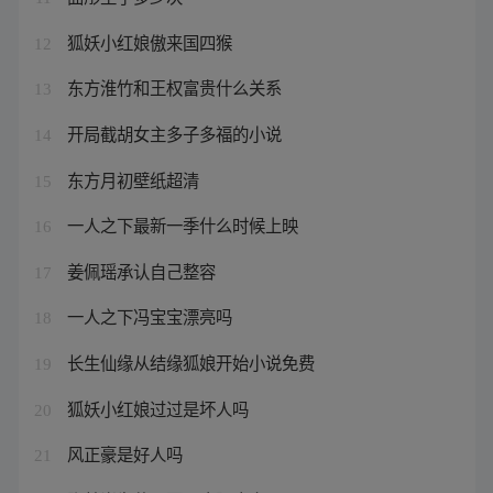
狐妖小红娘傲来国四猴
12
东方淮竹和王权富贵什么关系
13
开局截胡女主多子多福的小说
14
东方月初壁纸超清
15
一人之下最新一季什么时候上映
16
姜佩瑶承认自己整容
17
一人之下冯宝宝漂亮吗
18
长生仙缘从结缘狐娘开始小说免费
19
狐妖小红娘过过是坏人吗
20
风正豪是好人吗
21