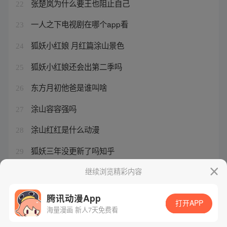
张楚岚为什么要王也阻止自己
22
一人之下电视剧在哪个app看
23
狐妖小红娘 月红篇涂山景色
24
狐妖小红娘还会出第二季吗
25
东方月初他爸是谁叫啥
26
涂山容容强吗
27
涂山红红是什么动漫
28
狐妖三年没更新了吗知乎
29
吞吞是饕餮吗
继续浏览精彩内容
30
腾讯动漫App
打开APP
海量漫画 新人7天免费看
腾讯漫画
起点读书
QQ阅读