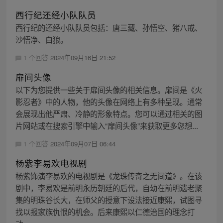
西行纪还经小队队员
西行纪的还经小队队员包括：唐三藏、孙悟空、猪八戒、
沙悟净、白狼。
1 个回答
2024年09月16日 21:52
扉间头像
以下为您提供一些关于扉间头像的相关信息。扉间是《火
影忍者》中的人物，他的头像在网络上有多种呈现。通常
会展现出他严肃、冷静的形象特点。您可以通过相关的图
片网站或在搜索引擎中输入“扉间头像”来获取更多您想...
1 个回答
2024年09月07日 06:44
杨紫李易欢电视剧
杨紫饰演李易欢的电视剧是《龙珠传奇之无间道》。在该
剧中，李易欢是前明永历朝廷的后代，自幼在前明遗老聚
集的明珠谷长大，在师父的授意下设法接近康熙，试图寻
找以报家族仇恨的机会。后来康熙以仁德治国的理念打