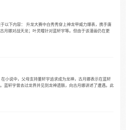
限于以下内容： 升龙大赛中白秀秀穿上神龙甲威力爆表，携手唐
古月娜对战天龙；叶灵瞳针对蓝轩宇等。但由于该漫画仍在更
。在小说中，父母支持董轩宇追求成为龙神，古月娜表示在蓝轩
。蓝轩宇曾去过龙界并见到龙神遗骸，向古月娜讲述了遭遇。此