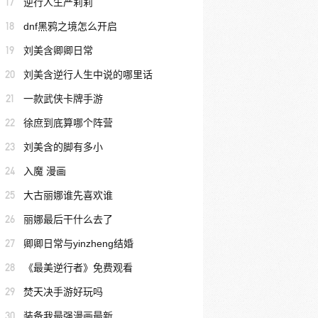
17
逆行人生严莉莉
18
dnf黑鸦之境怎么开启
19
刘美含卿卿日常
20
刘美含逆行人生中说的哪里话
21
一款武侠卡牌手游
22
徐庶到底算哪个阵营
23
刘美含的脚有多小
24
入魔 漫画
25
大古丽娜谁先喜欢谁
26
丽娜最后干什么去了
27
卿卿日常与yinzheng结婚
28
《最美逆行者》免费观看
29
焚天决手游好玩吗
30
装备我最强漫画最新