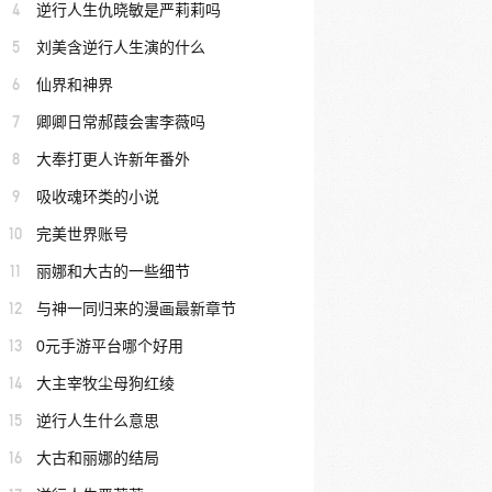
4
逆行人生仇晓敏是严莉莉吗
5
刘美含逆行人生演的什么
6
仙界和神界
7
卿卿日常郝葭会害李薇吗
8
大奉打更人许新年番外
9
吸收魂环类的小说
10
完美世界账号
11
丽娜和大古的一些细节
12
与神一同归来的漫画最新章节
13
0元手游平台哪个好用
14
大主宰牧尘母狗红绫
15
逆行人生什么意思
16
大古和丽娜的结局