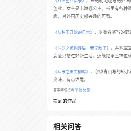
，恶的呃呃呃写的外国
《非洲创业实录》
创业，女主是卡琳娜公主。书里有各种
趣，对外国历史感兴趣的可看。
，岁暮春寒写的奇
《从种田开始的日常》
，井妮宝
《斗罗之被抛弃后，我无敌了》
恋爱只想过好新生活，还能继承三神位
，守望青山写的轻小
《斗破之重生柳席》
变味，有点烂尾。
举报反馈
答案问题点击
提到的作品
相关问答