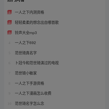
一人之下内测资格
1
轻轻柔柔的想念出自哪首歌
2
铃声大全mp3
3
一人之下692
4
范世琦真名字
5
卜冠今和范世琦演过的电视
6
范世锜小敏家
7
一人之下手游资格
8
一人之下漫画怎么收费
9
范世琦名字怎么念
10