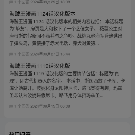
1 个回答
2024年09月29日 13:38
海贼王漫画1124话汉化版本
海贼王漫画 1124 话汉化版本的相关内容包括： 本话标题
为“挚友”，扉页是大和救下了一个艺伎女子。 薇薇公主对
摩根斯的假新闻不满并与之争吵。战桃丸趁海军昏迷逃出
了弹头岛，黄猿接了赤犬电话，赤犬对黄猿...
1 个回答
2024年09月27日 15:44
海贼王漫画1119话汉化版
海贼王漫画 1119 话汉化版的主要情节包括：标题为“真
理”，即古代机器人的名字。 本话中，斯图西放了卡库，卡
库让她离开。波妮化身太阳神尼卡，路飞觉得有趣，玛兹
圣却认为波妮是假尼卡。路飞用身体挡玛兹圣...
1 个回答
2024年09月15日 06:38
热门问答