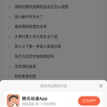
领取的腾讯视频权益会员怎么使用
22
张小敏今年多大了
23
褚采薇和张雷的关系
24
大奉打更人许七安女主介绍
25
异人之下第一季真人版演员表
26
张艺凡和范世锜是情侣吗
27
范世琪的身高
28
轻轻柔柔的歌
29
轻轻柔柔的想念范世锜
继续浏览精彩内容
30
腾讯动漫App
打开APP
海量漫画 新人7天免费看