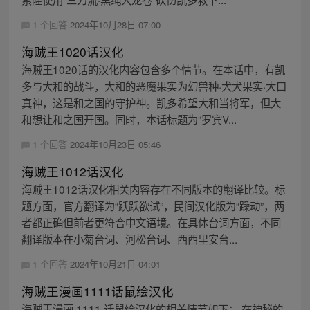
1 个回答
2024年10月28日 07:00
海贼王1020话汉化
海贼王1020话的汉化内容包含多个情节。在本话中，有凯
多与大和的战斗，大和的恶魔果实为幻兽种·犬犬果实·大口
真神，这是和之国的守护神。凯多希望大和当将军，但大
和想让和之国开国。同时，本话标题为“罗宾V...
1 个回答
2024年10月23日 05:46
海贼王1012话汉化
海贼王1012话汉化相关内容存在不同版本的翻译比较。标
题方面，官方翻译为“跃跃欲试”，民间汉化版为“躁动”，两
者都正确但前者更符合中文语境。在具体台词方面，不同
翻译版本在小菊台词、河松台词、西西里安台...
1 个回答
2024年10月21日 04:01
海贼王漫画1111话鼠绘汉化
海贼王漫画 1111 话鼠绘汉化的相关情节如下： 在神秘的