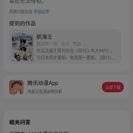
容还无法得知。
答案问题点击
举报反馈
提到的作品
航海王
尾田荣一郎 · 战斗 · 热血
作品连载于周刊杂志《周刊少年JUMP》，
与日本同步更新，每周周一更新。 [简介]有
一个梦想成为海盗的少年叫路飞，他因误
食“恶魔果实”而成为了橡皮人，在获得超人
能力的同时付出了一辈子无法游泳的代价。
腾讯动漫App
十年后，路飞为实现与因救他而断臂的杰克
立即下载
斯的约定而出海，开始了以成为海盗王为目
海量正版漫画畅快看
标的伟大的冒险旅程！
相关问答