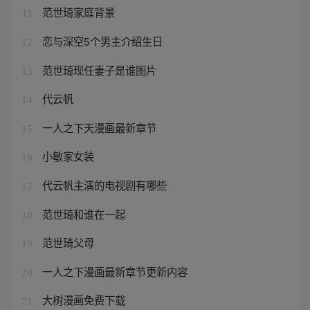
范世琦家庭背景
11
恋与深空5个男主介绍生日
12
范世琦现任妻子是谁图片
13
代云帆
14
一人之下天漫画最新章节
15
小敏家女装
16
代云帆主演的电视剧有哪些
17
范世琦和谁在一起
18
范世琦父母
19
一人之下漫画最新章节更新内容
20
大树漫画免费下载
21