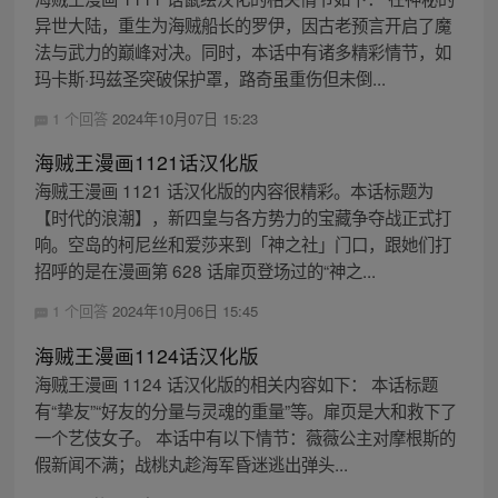
异世大陆，重生为海贼船长的罗伊，因古老预言开启了魔
法与武力的巅峰对决。同时，本话中有诸多精彩情节，如
玛卡斯·玛兹圣突破保护罩，路奇虽重伤但未倒...
1 个回答
2024年10月07日 15:23
海贼王漫画1121话汉化版
海贼王漫画 1121 话汉化版的内容很精彩。本话标题为
【时代的浪潮】，新四皇与各方势力的宝藏争夺战正式打
响。空岛的柯尼丝和爱莎来到「神之社」门口，跟她们打
招呼的是在漫画第 628 话扉页登场过的“神之...
1 个回答
2024年10月06日 15:45
海贼王漫画1124话汉化版
海贼王漫画 1124 话汉化版的相关内容如下： 本话标题
有“挚友”“好友的分量与灵魂的重量”等。扉页是大和救下了
一个艺伎女子。 本话中有以下情节：薇薇公主对摩根斯的
假新闻不满；战桃丸趁海军昏迷逃出弹头...