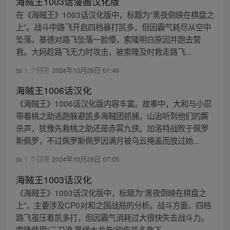
海贼王1003话漫画汉化版
在《海贼王》1003话汉化版中，标题为“黑夜倒映在棋盘之
上”。战斗中路飞开启四档暴打凯多，但因霸气耗尽从空中
坠落。基德对路飞坠落一脸懵，索隆明白原因并跑去营
救。大妈趁路飞无力时攻击，被索隆及时救走路飞...
1 个回答
2024年10月29日 01:46
海贼王1006话汉化
《海贼王》1006话汉化版内容丰富。故事中，大和与小忍
带着桃之助逃跑躲避凯多海贼团抓捕，山治听到他们的厮
杀声，犹豫先救桃之助还是赤霄九侠。加洛特战败于佩罗
斯佩罗，不过佩罗斯佩罗因满月被乌云掩盖而放过她...
1 个回答
2024年10月28日 07:05
海贼王1003话汉化
《海贼王》1003话汉化版中，标题为“黑夜倒映在棋盘之
上”，主要涉及CP0对和之国战局的分析。战斗方面，四档
路飞虽压着凯多打，但因霸气消耗过大很快失去战斗力。
索隆使用“三刀流·黑绳大龙卷”砍伤凯多救下...