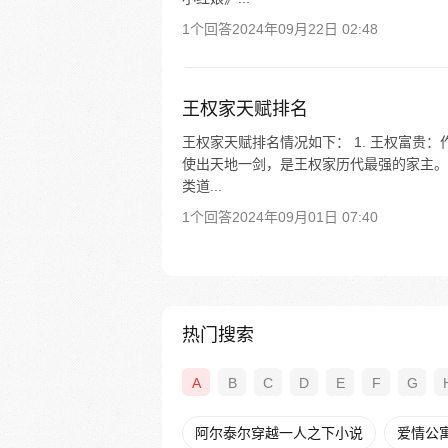
1个回答
2024年09月22日 02:48
王权家天赋排名
王权家天赋排名情况如下： 1. 王权富贵
使出天地一剑，是王权家历代最强的家主。 
类道...
1个回答
2024年09月01日 07:40
热门搜索
A
B
C
D
E
F
G
阿尔泰尔穿越一人之下小说
爱情公