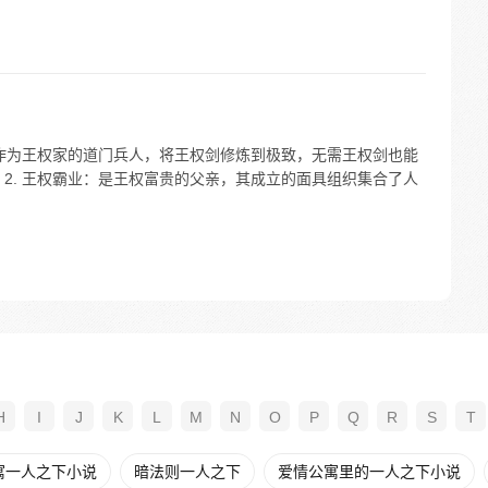
：作为王权家的道门兵人，将王权剑修炼到极致，无需王权剑也能
2. 王权霸业：是王权富贵的父亲，其成立的面具组织集合了人
H
I
J
K
L
M
N
O
P
Q
R
S
T
寓一人之下小说
暗法则一人之下
爱情公寓里的一人之下小说