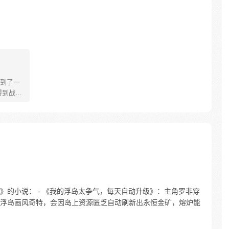
到了一
得到战胜
的事情
“杀我！”
脚，如你
》的小说： - 《我的浮岛太争气，每天自动升级》：主角罗非穿
浮岛画风奇特，会因岛上资源匮乏自动刷新出永恒金矿，熔炉能