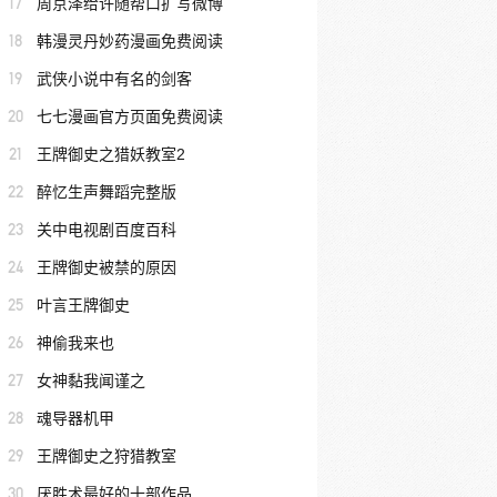
17
周京泽给许随帮口扩写微博
18
韩漫灵丹妙药漫画免费阅读
19
武侠小说中有名的剑客
20
七七漫画官方页面免费阅读
21
王牌御史之猎妖教室2
22
醉忆生声舞蹈完整版
23
关中电视剧百度百科
24
王牌御史被禁的原因
25
叶言王牌御史
26
神偷我来也
27
女神黏我闻谨之
28
魂导器机甲
29
王牌御史之狩猎教室
30
厌胜术最好的十部作品