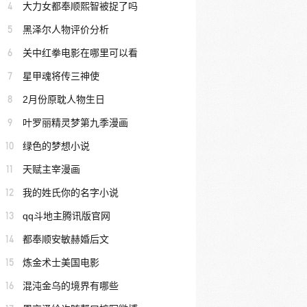
4
大力女都奉顺熙智被捉了吗
5
黑泽尔人物评价分析
6
关中红拳电影在哪里可以看
7
星甲魂将传三神使
8
2月份原耽人物生日
9
叶罗丽精灵梦第九季漫画
10
绿色的梦想小说
11
天赋主宰漫画
12
我的姓氏你的名字小说
13
qq斗地主腾讯版官网
14
都奉顺安敏赫婚后文
15
炼金术士美国电影
16
混沌金乌的境界有哪些