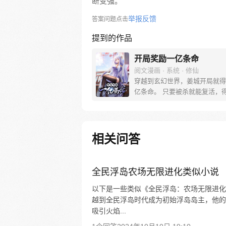
断变强。
举报反馈
答案问题点击
提到的作品
开局奖励一亿条命
阅文漫画 · 系统 · 修仙
穿越到玄幻世界，姜城开局就得
亿条命。 只要被杀就能复活，
对方的随机能力。从此，他期盼
就是被杀。 “系兄弟就来砍我！” 
反派boss：小小姜城，如此跳
所愿！ 【叮，宿主复活…】
相关问答
全民浮岛农场无限进化类似小说
以下是一些类似《全民浮岛：农场无限进化
越到全民浮岛时代成为初始浮岛岛主，他的
吸引火焰...