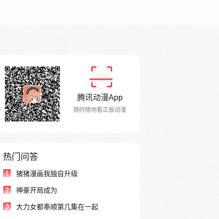
腾讯动漫App
随时随地看正版动漫
热门问答
1
猪猪漫画我独自升级
2
神豪开局成为
3
大力女都奉顺第几集在一起