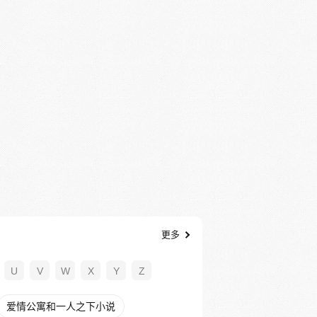
更多
U
V
W
X
Y
Z
爱情公寓和一人之下小说