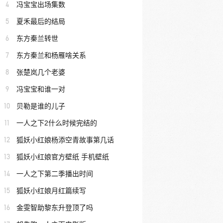
4
冯宝宝出场集数
5
夏禾最后的结局
6
东方秦兰转世
7
东方秦兰和杨雁啥关系
8
张楚岚几个老婆
9
冯宝宝和谁一对
10
贝勒是谁的儿子
11
一人之下2什么时候完结的
12
狐妖小红娘杨添空青故事第几话
13
狐妖小红娘官方壁纸 手机壁纸
14
一人之下第二季播出时间
15
狐妖小红娘月红篇续写
16
金雯智助黎东升登顶了吗