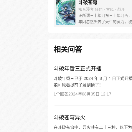
斗破苍穹
知音漫客 任翔 · 古风 · 战斗
正所谓三十年河东三十年河西，
年因忽然失去了天生的灵力，被
嘲笑排挤，为了一雪前耻他亲手
约，一心进修、打怪、升级！重
巅峰的他让人们知道莫欺少年穷
重要！
相关问答
斗破年番三正式开播
斗破年番三已于 2024 年 8 月 4 日
娘》原著提前了解剧情了！
1个回答
2024年08月05日 12:17
斗破苍穹异火
在斗破苍穹中，异火共有二十三种，以下为您