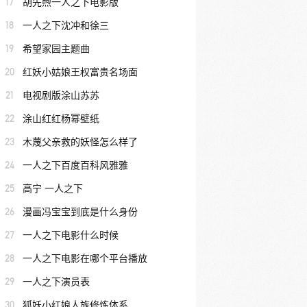
17
胡先煦一人之下电影版
18
一人之下沈冲和徐三
19
希望家园主题曲
20
红妖小姑娘王权富贵名场面
21
电视剧版涂山苏苏
22
涂山红红杨幂壁纸
23
木蔑父亲救的妖怪怎么样了
24
一人之下百度百科风雅雅
25
高宁 一人之下
26
漫画冯宝宝到底是什么身份
27
一人之下电影什么时候
28
一人之下电影在哪个平台播放
29
一人之下演员表
30
狐妖小红娘人族修炼体系