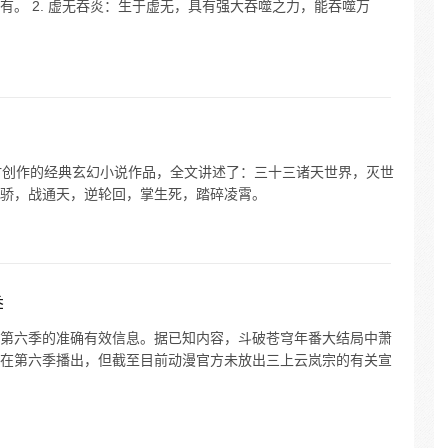
。 2. 虚无吞炎：生于虚无，具有强大吞噬之力，能吞噬万
书竹创作的经典玄幻小说作品，全文讲述了：三十三诸天世界，灭世
骄，战通天，逆轮回，掌生死，踏碎凌霄。
季
第六季的准确有效信息。据已知内容，斗破苍穹年番大结局中萧
在第六季播出，但截至目前动漫官方未放出三上云岚宗的有关宣