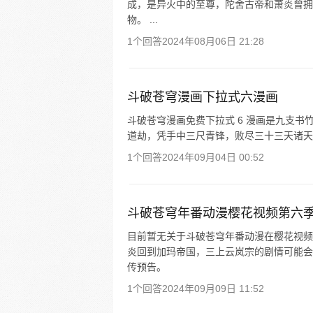
成，是异火中的至尊，陀舍古帝和萧炎曾拥有
物。 ...
1个回答
2024年08月06日 21:28
斗破苍穹漫画下拉式六漫画
斗破苍穹漫画免费下拉式 6 漫画是九支
道劫，凭手中三尺青锋，败尽三十三天诸天
1个回答
2024年09月04日 00:52
斗破苍穹年番动漫樱花视频第六
目前暂无关于斗破苍穹年番动漫在樱花视频
炎回到加玛帝国，三上云岚宗的剧情可能会
传预告。
1个回答
2024年09月09日 11:52