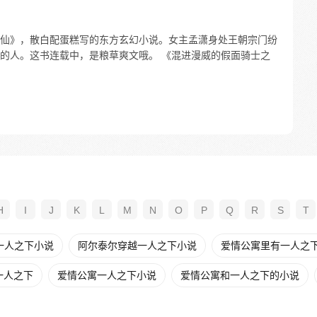
仙》，散白配蛋糕写的东方玄幻小说。女主孟潇身处王朝宗门纷
的人。这书连载中，是粮草爽文哦。 《混进漫威的假面骑士之
H
I
J
K
L
M
N
O
P
Q
R
S
T
一人之下小说
阿尔泰尔穿越一人之下小说
爱情公寓里有一人之
一人之下
爱情公寓一人之下小说
爱情公寓和一人之下的小说