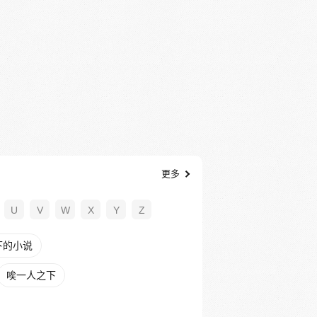
更多
U
V
W
X
Y
Z
下的小说
唉一人之下