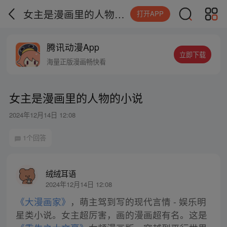
女主是漫画里的人物的小说
打开APP
腾讯动漫App
立即下载
海量正版漫画畅快看
女主是漫画里的人物的小说
2024年12月14日 12:08
1个回答
绒绒耳语
2024年12月14日 12:08
《大漫画家》
，萌主驾到写的现代言情 - 娱乐明
星类小说。女主超厉害，画的漫画超有名。这是