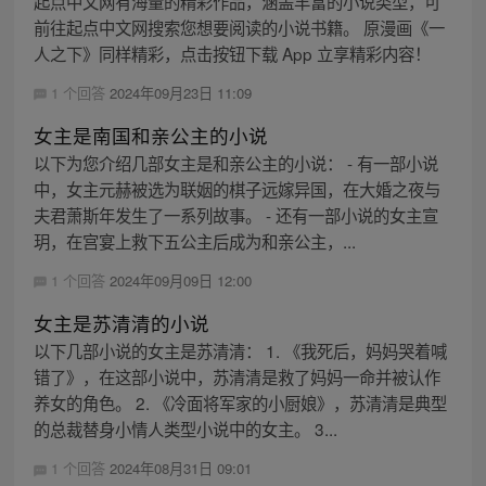
起点中文网有海量的精彩作品，涵盖丰富的小说类型，可
前往起点中文网搜索您想要阅读的小说书籍。 原漫画《一
人之下》同样精彩，点击按钮下载 App 立享精彩内容！
1 个回答
2024年09月23日 11:09
女主是南国和亲公主的小说
以下为您介绍几部女主是和亲公主的小说： - 有一部小说
中，女主元赫被选为联姻的棋子远嫁异国，在大婚之夜与
夫君萧斯年发生了一系列故事。 - 还有一部小说的女主宣
玥，在宫宴上救下五公主后成为和亲公主，...
1 个回答
2024年09月09日 12:00
女主是苏清清的小说
以下几部小说的女主是苏清清： 1. 《我死后，妈妈哭着喊
错了》，在这部小说中，苏清清是救了妈妈一命并被认作
养女的角色。 2. 《冷面将军家的小厨娘》，苏清清是典型
的总裁替身小情人类型小说中的女主。 3...
1 个回答
2024年08月31日 09:01