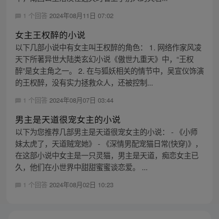
1 个回答
2024年08月11日 07:02
女主王权醉的小说
以下几部小说中有女主叫王权醉的角色： 1. 网络作家风凌
天下所著异世大陆类玄幻小说《傲世九重天》中，“王权
醉”是女主角之一。 2. 在与狐妖相关的情节中，吴宣仪饰演
的王权醉，没有实力拯救众人，还被控制...
1 个回答
2024年08月07日 03:44
男主是天道很宠女主的小说
以下为您推荐几部男主是天道很宠女主的小说： - 《小师
妹太虎了，天道贼宠她》 - 《深情男配宠猫日常(快穿)》，
在这部小说中女主是一只灵猫，男主是天道，痴恋女主已
久，他们在小世界中甜甜蜜蜜谈恋爱。 ...
1 个回答
2024年08月02日 10:23