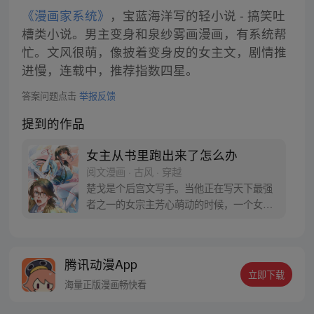
《漫画家系统》
，宝蓝海洋写的轻小说 - 搞笑吐
槽类小说。男主变身和泉纱雾画漫画，有系统帮
忙。文风很萌，像披着变身皮的女主文，剧情推
进慢，连载中，推荐指数四星。
答案问题点击
举报反馈
提到的作品
女主从书里跑出来了怎么办
阅文漫画 · 古风 · 穿越
楚戈是个后宫文写手。当他正在写天下最强
者之一的女宗主芳心萌动的时候，一个女人
出现在他的房间里，持剑架在他的脖子
上：“你敢写我爱上那个男人，我就杀了
你！”
腾讯动漫App
立即下载
海量正版漫画畅快看