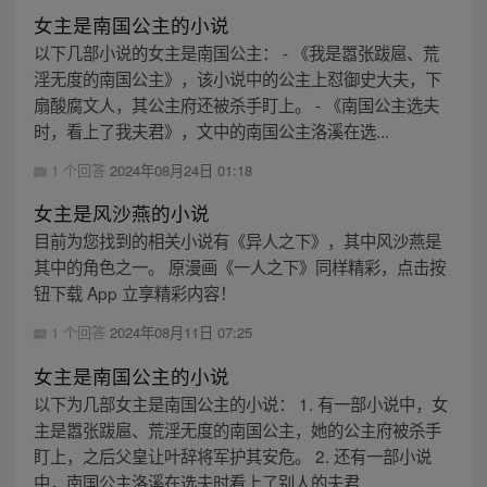
女主是南国公主的小说
以下几部小说的女主是南国公主： - 《我是嚣张跋扈、荒
淫无度的南国公主》，该小说中的公主上怼御史大夫，下
扇酸腐文人，其公主府还被杀手盯上。 - 《南国公主选夫
时，看上了我夫君》，文中的南国公主洛溪在选...
1 个回答
2024年08月24日 01:18
女主是风沙燕的小说
目前为您找到的相关小说有《异人之下》，其中风沙燕是
其中的角色之一。 原漫画《一人之下》同样精彩，点击按
钮下载 App 立享精彩内容！
1 个回答
2024年08月11日 07:25
女主是南国公主的小说
以下为几部女主是南国公主的小说： 1. 有一部小说中，女
主是嚣张跋扈、荒淫无度的南国公主，她的公主府被杀手
盯上，之后父皇让叶辞将军护其安危。 2. 还有一部小说
中，南国公主洛溪在选夫时看上了别人的夫君...