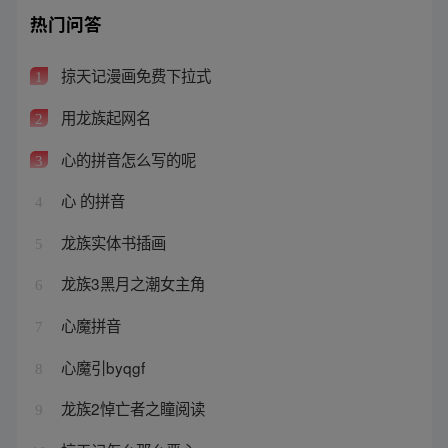
热门问答
掠天记漫画免费下拉式
1
用龙族起网名
2
心的拼音怎么写的呢
3
心 的拼音
4
龙族实体书插画
5
龙族3黑月之潮女主角
6
心魔拼音
7
心魔引byqgf
8
龙族2悼亡者之瞳阅读
9