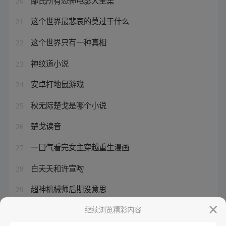
20
这个世界最悲哀的莫过于什么
21
这个世界只有一种真相
22
神纹道小说
23
安卓打地鼠游戏
24
秋无际楚戈是哪个小说
25
楚戈读音
26
一囗气看完女主穿越重生漫画
27
白夭夭和许宣吻
28
超神机械师后期没意思
29
心已成魔
继续浏览精彩内容
30