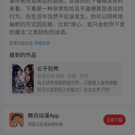
事件有所耳闻后的调侃。从提供的下毒相关资料
来看，下毒是一种非常危险且不道德甚至违法的
行为，在生活中当然不应该发生。你可以同样用
幽默的方式回应她，比如“放心，我只会给你下爱
的魔法”之类轻松的话语。
答案问题点击
举报反馈
提到的作品
公子别秀
缘漫动漫-缘娘 · 穿越 · 女神
海王林秀穿越异能世界，只要跟人身体接触
就可以复制别人的能力？这也太秀了吧！从
此开启与人贴贴的逆袭之路……等等，小姨
子别打！我没有沾花惹草，真的是在做正事
啊！
腾讯动漫App
立即下载
海量正版漫画畅快看