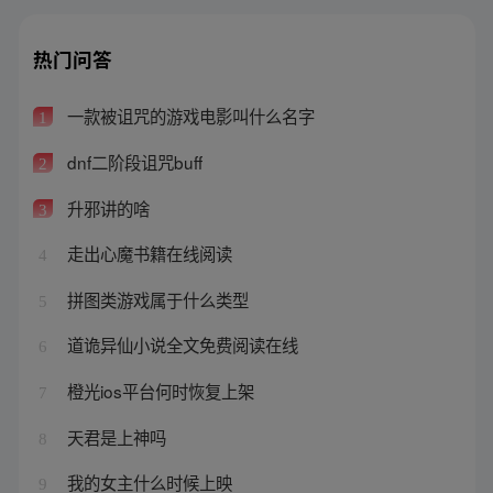
热门问答
一款被诅咒的游戏电影叫什么名字
1
dnf二阶段诅咒buff
2
升邪讲的啥
3
走出心魔书籍在线阅读
4
拼图类游戏属于什么类型
5
道诡异仙小说全文免费阅读在线
6
橙光ios平台何时恢复上架
7
天君是上神吗
8
我的女主什么时候上映
9