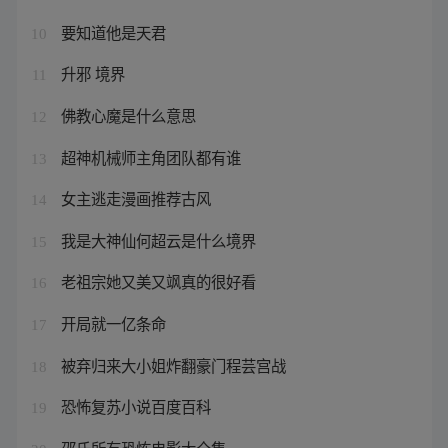
要知道他是天君
10
升邪 境界
11
佛教心魔是什么意思
12
超神机械师主角团队都有谁
13
女主逃走漫画推荐古风
14
我是大神仙何超云是什么境界
15
老祖宗她又美又飒真的很好看
16
开局就一亿条命
17
被弃归来大小姐炸翻豪门程芸宫战
18
恐怖复苏小说百度百科
19
邵氏所有恐怖电影大全集