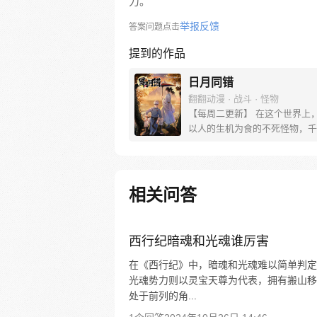
力。
举报反馈
答案问题点击
提到的作品
日月同错
翻翻动漫 · 战斗 · 怪物
【每周二更新】 在这个世界上，有无数
以人的生机为食的不死怪物，千
来都有修习法术之人与他们对抗
以失败告终，直到三真法门的出
位传人，在三个时代同时针对不
战，他们是这活者与死者战争中
相关问答
胜算。
西行纪暗魂和光魂谁厉害
在《西行纪》中，暗魂和光魂难以简单判定
光魂势力则以灵宝天尊为代表，拥有搬山移
处于前列的角...