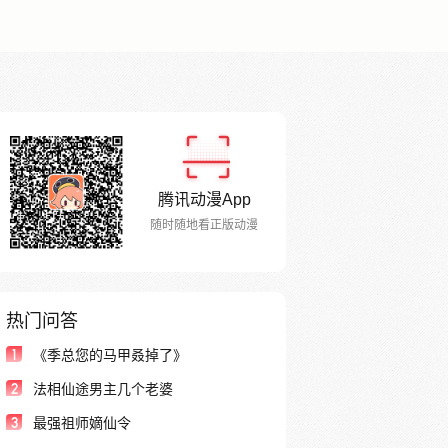
腾讯动漫App
随时随地看正版动漫
热门问答
1
《季总您的马甲叒掉了》
2
法相仙途男主几个老婆
3
最强祖师嫡仙令