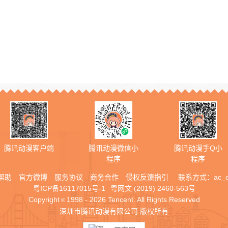
腾讯动漫客户端
腾讯动漫微信小
腾讯动漫手Q小
程序
程序
帮助
官方微博
服务协议
商务合作
侵权反馈指引
联系方式：
ac_
粤ICP备16117015号-1
粤网文 (2019) 2460-563号
Copyright
1998 - 2026 Tencent. All Rights Reserved
©
深圳市腾讯动漫有限公司 版权所有