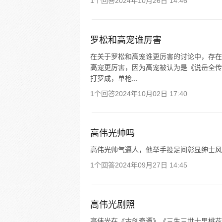
1个回答
2024年10月26日 14:46
罗松和高宠谁厉害
在关于罗松和高宠谁更厉害的讨论中，存在
高宠更厉害，因为高宠被认为是《说岳全传
打罗成，单枪...
1个回答
2024年10月02日 17:40
高伟光帅吗
高伟光帅气逼人，他举手投足间彰显绅士风
1个回答
2024年09月27日 14:45
高伟光剧照
高伟光在《古剑奇谭》《三生三世十里桃花