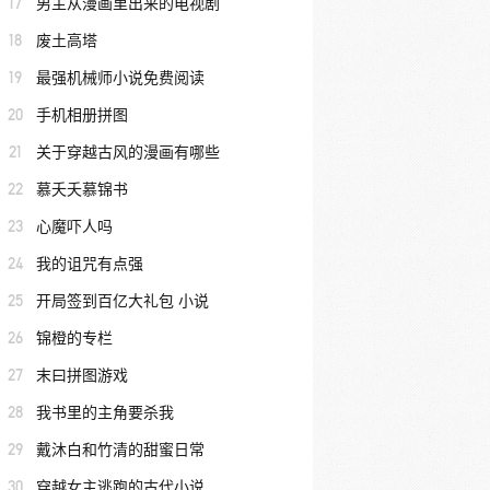
17
男主从漫画里出来的电视剧
18
废土高塔
19
最强机械师小说免费阅读
20
手机相册拼图
21
关于穿越古风的漫画有哪些
22
慕夭夭慕锦书
23
心魔吓人吗
24
我的诅咒有点强
25
开局签到百亿大礼包 小说
26
锦橙的专栏
27
末曰拼图游戏
28
我书里的主角要杀我
29
戴沐白和竹清的甜蜜日常
30
穿越女主逃跑的古代小说