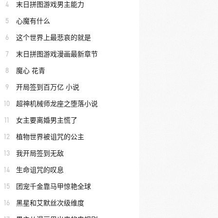
4
末日拼图游戏男主能力
5
心魔有什么
6
这个世界上最悲哀的就是
7
末日拼图游戏漫画最新章节
8
魔心 花青
9
开局签到百万亿 小说
10
超神机械师龙座之堕落小说
11
女主要离婚男主慌了
12
植物世界被诅咒的公主
13
我开局签到无敌
14
生命诅咒的叹息
15
团宠千金靠马甲惊艳全球
16
黑星和艾默丝次级维度