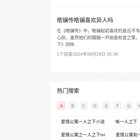
皓镧传皓镧喜欢异人吗
在《皓镧传》中，皓镧起初喜欢的是吕不韦
心防，虽然他们的婚姻一开始是权宜之策，
下》同样...
1个回答
2024年08月29日 05:38
热门搜索
A
B
C
D
E
F
G
爱情公寓一人之下小说
唉一人之下
爱情公寓之一人之下txt
爱情公寓和