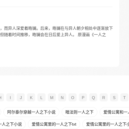
，而异人深爱着皓镧。后来，皓镧在与异人朝夕相处中逐渐放下
但随着时间推移，皓镧会在日后爱上异人。 原漫画《一人之
H
I
J
K
L
M
N
O
P
Q
R
S
T
阿尔泰尔穿越一人之下小说
暗法则一人之下
爱情公寓和一
一人之下小说
爱情公寓里的一人之下txt
爱情公寓里的一人之下