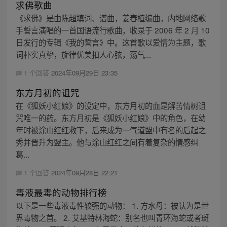
求佛歌曲
《求佛》是由陈超填词、谱曲，姜春植编曲，内地网络歌
手誓言演唱的一首国语流行歌曲，收录于 2006 年 2 月 10
日发行的专辑《我的誓言》中。这首歌以爱情为主题，歌
词朴实真挚，旋律优美扣人心弦，荡气...
1 个回答
2024年09月29日 23:35
东方月初的诅咒
在《狐妖小红娘》的设定中，东方月初的血是解苦情树诅
咒唯一的药。东方月初是《狐妖小红娘》中的角色，在幼
年时被涂山红红救下，后来成为一气道盟中有名的后起之
秀并晋升为盟主。他与涂山红红之间有着复杂的情感纠
葛...
1 个回答
2024年09月28日 22:21
毒液最毒的动物排行榜
以下是一些毒液毒性较强的动物： 1. 方水母：被认为是世
界毒物之首。 2. 艾基特林海蛇：别名也叫青环海蛇或者斑