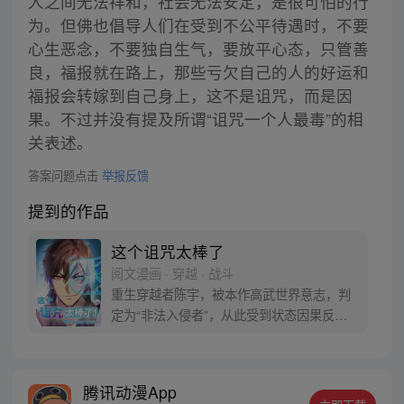
人之间无法祥和，社会无法安定，是很可怕的行
为。但佛也倡导人们在受到不公平待遇时，不要
心生恶念，不要独自生气，要放平心态，只管善
良，福报就在路上，那些亏欠自己的人的好运和
福报会转嫁到自己身上，这不是诅咒，而是因
果。不过并没有提及所谓“诅咒一个人最毒”的相
关表述。
答案问题点击
举报反馈
提到的作品
这个诅咒太棒了
阅文漫画 · 穿越 · 战斗
重生穿越者陈宇，被本作高武世界意志，判
定为“非法入侵者”，从此受到状态因果反转
的诅咒！ 别人吃饭填饱肚，男主吃饭饿成
狗？等等，可是在这个弱肉强食的高武世
界，岂不是挨上一击重拳还能增加劲气提升
腾讯动漫App
气血…… 【受到物理伤害：劲气+20、气血