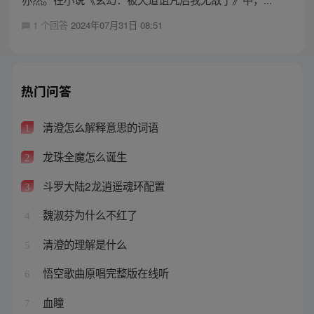
1 个回答
2024年07月31日 08:51
热门问答
清澄怎么解释意思的词语
1
龙珠全魔怎么诞生
2
斗罗大陆2龙逍遥魂环配置
3
魏淑芬为什么不红了
4
清澄的理解是什么
5
悟空歌曲原唱完整版在线听
6
血瞳
7