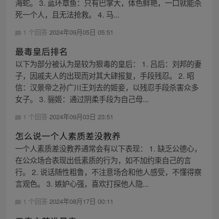
海蛇。 3. 蓝环章鱼：只有巴掌大，体色鲜艳，一口就能杀
死一个人，且无法抢救。 4. 马...
1 个回答
2024年09月05日 05:51
最毒皇后排名
以下为部分被认为是较为狠毒的皇后： 1. 吕后：刘邦的妻
子，因戚夫人的出现而对其大肆报复，手段残忍。 2. 昭
信：汉景帝之孙广川王刘去的姬妾，以残忍手段杀害众多
女子。 3. 骊姬：通过阴柔手段为自己母...
1 个回答
2024年09月03日 23:51
怎么说一个人素质差没教养
一个人素质差没教养通常会有以下表现： 1. 缺乏公德心，
在公众场合表现出低素质的行为，如不加约束自己的言
行。 2. 说话随性粗鲁，不注意场合和他人感受，不懂得察
言观色。 3. 嫉妒心强，喜欢打探他人隐...
1 个回答
2024年08月17日 00:11