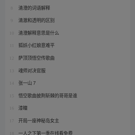
清澄的词语解释
8
清澈和透明的区别
9
清澄解释意思是什么
10
狐妖小红娘意难平
11
萨顶顶悟空传歌曲
12
魂师对决官服
13
张一山 7
14
悟空歌曲披荆斩棘的哥哥是谁
15
漆瞳
16
开局一座神秘岛女主
17
一人之下第一季在线看免费
18