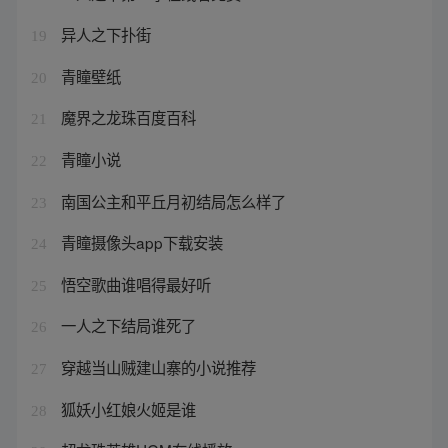
异人之下扑街
19
青瞳壁纸
20
魔界之龙珠百度百科
21
青瞳小说
22
南国公主和平丘月初结局怎么样了
23
青瞳摄像头app下载安装
24
悟空歌曲谁唱得最好听
25
一人之下结局谁死了
26
穿越当山贼建山寨的小说推荐
27
狐妖小红娘火姬是谁
28