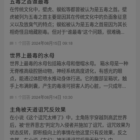
五毒之首谁最毒
在传统文化中，壁虎、蜈蚣等都曾被认为是五毒之首。壁
虎被列为五毒之首主要是因其在传统文化中的负面象征意
义以及放臭气的特点；蜈蚣被认为是五毒之首是因为其长
相奇怪且暗藏剧毒。但对于“谁最毒”这个问题，很难确...
1 个回答
2024年08月15日 09:18
世界上最毒的水母
世界上最毒的水母包括箱水母和僧帽水母。 箱水母是一种
无脊椎高级腔肠动物，神经系统高度进化，有感光的眼
点，能通过体腔喷水推动身体行进。它的腹部呈箱状，触
手上布满刺囊，产生的毒液可损害人的心脏，一只成年...
1 个回答
2024年08月14日 10:30
主角被天道诅咒反效果
在小说《这个诅咒太棒了》中，主角陈宇穿越到高武世界
后，被“世界意志”判定为入侵者并施加了诅咒，诅咒效果为
状态反转，即积极向上的事情在他这里只有反效果，反之
亦然。在小说《玄幻：被天道诅咒后我无敌了》中，...