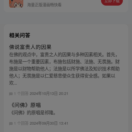
立即下载
+38、筋脉韧性+2…】 状态全反过来，还越
海量正版漫画畅快看
来越强！这个诅咒太棒了！
相关问答
佛说富贵人的因果
在佛的观点中，富贵之人的因果与多种因素相关。首先，
布施是一个重要因素，布施包括财施、法施、无畏施。财
施是以财物帮助他人；法施是以所学佛法及知识技术帮助
他人；无畏施是以仁爱慈悲使众生获得安全感。如果以
欢...
1 个回答
2024年10月13日 20:21
《问佛》原唱
《问佛》的原唱是祁隆。
1 个回答
2024年09月30日 13:41