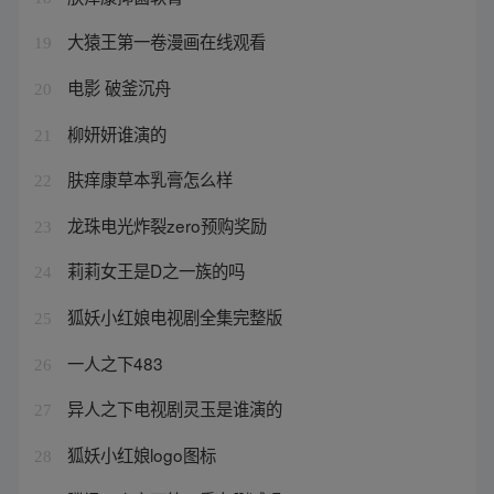
大猿王第一卷漫画在线观看
19
电影 破釜沉舟
20
柳妍妍谁演的
21
肤痒康草本乳膏怎么样
22
龙珠电光炸裂zero预购奖励
23
莉莉女王是D之一族的吗
24
狐妖小红娘电视剧全集完整版
25
一人之下483
26
异人之下电视剧灵玉是谁演的
27
狐妖小红娘logo图标
28