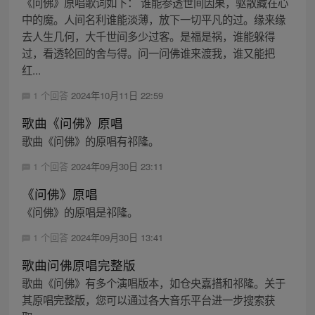
《问佛》原唱歌词如下： 谁能参透世间因果，驱散藏在心
中的魔。人间名利谁能淡薄，放下一切平凡的过。缘来缘
去人生几何，大千世间多少过客。是福是祸，谁能躲得
过，看透轮回的舍与得。问一问佛谁来渡我，谁又能把
红...
1 个回答
2024年10月11日 22:59
歌曲《问佛》原唱
歌曲《问佛》的原唱有祁隆。
1 个回答
2024年09月30日 23:11
《问佛》原唱
《问佛》的原唱是祁隆。
1 个回答
2024年09月30日 13:41
歌曲问佛原唱完整版
歌曲《问佛》有多个演唱版本，如仓央嘉措和祁隆。关于
其原唱完整版，您可以通过各大音乐平台进一步搜索获