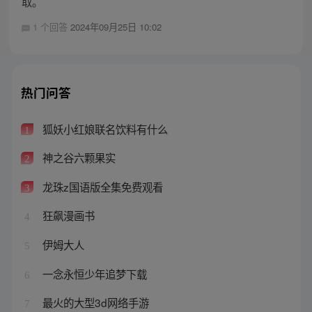
取。
1 个回答
2024年09月25日 10:02
热门问答
狐妖小红娘联名饮料有什么
1
神之谷六颗果实
2
龙珠z国语版全集免费观看
3
狂飙漫画书
4
伊姆大人
5
一念永恒少年追梦下载
6
最火的大型3d网络手游
7