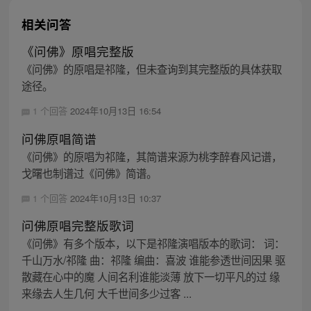
相关问答
《问佛》原唱完整版
《问佛》的原唱是祁隆，但未查询到其完整版的具体获取
途径。
1 个回答
2024年10月13日 16:54
问佛原唱简谱
《问佛》的原唱为祁隆，其简谱来源为桃李醉春风记谱，
戈曙也制谱过《问佛》简谱。
1 个回答
2024年10月13日 10:37
问佛原唱完整版歌词
《问佛》有多个版本，以下是祁隆演唱版本的歌词： 词：
千山万水/祁隆 曲：祁隆 编曲：喜波 谁能参透世间因果 驱
散藏在心中的魔 人间名利谁能淡薄 放下一切平凡的过 缘
来缘去人生几何 大千世间多少过客 ...