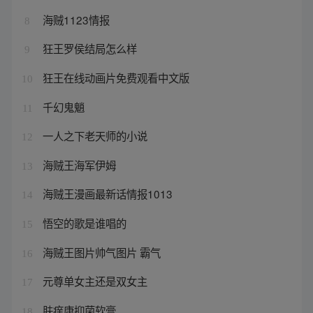
海贼1123情报
8
狂王罗侯结局怎么样
9
狂王在线动画片免费观看中文版
10
千幻鬼魈
11
一人之下老天师的小说
12
海贼王海军伊姆
13
海贼王漫画最新话情报1013
14
悟空的歌是谁唱的
15
海贼王图片帅气图片 霸气
16
元尊单女主还是双女主
17
肤痒康抑菌软膏
18