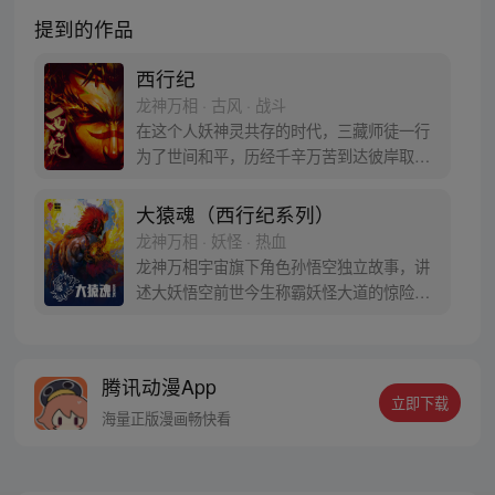
提到的作品
西行纪
龙神万相 · 古风 · 战斗
在这个人妖神灵共存的时代，三藏师徒一行
为了世间和平，历经千辛万苦到达彼岸取
得“永恒之火”拯救苍生，可世间并没有因此
变得美好….随着阴谋慢慢揭露，暗魂四起,
大猿魂（西行纪系列）
为了让“永恒之火”重新归位，小狼妖白狼不
龙神万相 · 妖怪 · 热血
辞万难，找到唐三藏大法师，和他一起重新
龙神万相宇宙旗下角色孙悟空独立故事，讲
寻回徒弟们，组成全新“西行小队”，再度踏
述大妖悟空前世今生称霸妖怪大道的惊险历
上西行之旅……
程。 妖怪大道有自己的生存之道，某日，一
位猴妖因人类的祈愿从天而降，以鬼魈之名
响彻妖界，却因堕入暗魂无法再守护重要之
腾讯动漫App
人…六十年后，他再次破石而出，背负着守
立即下载
护族人的希望和信念打败了妖怪大道的霸
海量正版漫画畅快看
主，成为猴群之王，但故事仍在继续…