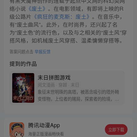
有黑天魔神创作的连载于起点中文网的科幻类网
络小说
《废土》
。在电影领域，有即将上映的R
级公路片
《疯狂的麦克斯：废土》
。在音乐中，
有“废土曲风”。此外，在时尚界，还兴起了名
为“废土色”的流行色，以及与之相关的“废土风”穿
搭风格，如机械废土风穿搭、温柔慵懒穿搭等。
答案问题点击
举报反馈
提到的作品
末日拼图游戏
阅文漫画 · 穿越 · 末日
象征末世明珠的高塔，被恶念吸引的塔外畸
变怪物，上位者的赌局，探索者的险境，末
日中的陷阱，在白雾醒来的那一刻，游戏开
始了。
腾讯动漫App
立即下载
海量正版漫画畅快看