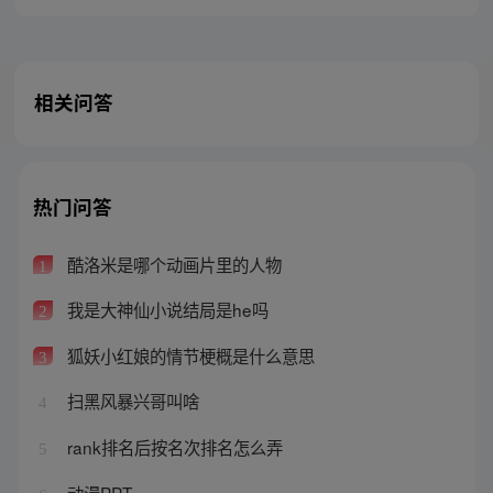
相关问答
热门问答
酷洛米是哪个动画片里的人物
1
我是大神仙小说结局是he吗
2
狐妖小红娘的情节梗概是什么意思
3
扫黑风暴兴哥叫啥
4
rank排名后按名次排名怎么弄
5
动漫PPT