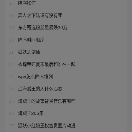
降序操作
17
异人之下陆谨有没有死
18
东方甄选粉丝量暴跌30万
19
降序时间顺序
20
狐妖之剑仙
21
衣锦荣归夏禾最后和谁在一起
22
wps怎么降序排列
23
追海贼王的人什么心态
24
海贼王的故事背景音乐有哪些
25
海贼王205集
26
狐妖小红娘王权富贵图片动漫
27