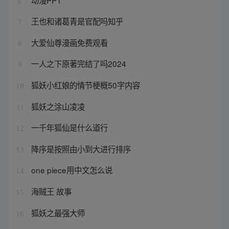
6
王也和诸葛青是官配吗知乎
7
大爱仙尊漫画免费观看
8
一人之下原著完结了吗2024
9
狐妖小红娘的情节梗概50字内容
10
狐妖之涂山凌凌
11
一千年狐仙是什么道行
12
降序是按照由小到大进行排序
13
one piece用中文怎么说
14
海贼王 故事
15
狐妖之最强大师
16