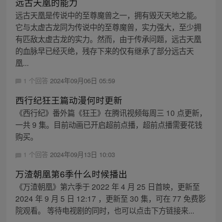
远古天凰的能力
远古天凰是传说中的至尊魔兽之一，拥有毁灭天地之能。
它与太虚古龙同为传说中的至尊魔兽，实力强大，至少拥
有匹敌太虚古龙的实力。然而，由于传承问题，远古天凰
的血脉早已经灭绝，残存下来的仅有继承了部分远古天
凰...
1 个回答
2024年09月06日 05:59
西行纪狂王篇动漫何时更新
《西行纪》番外篇《狂王》在腾讯视频每周三 10 点更新，
一共 9 集。目前动画已开启超前点播，超前点播需要花钱
购买。
1 个回答
2024年09月13日 10:03
万渣朝凰第6季什么时候播出
《万渣朝凰》第六季于 2022 年 4 月 25 日首映，更新至
2024 年 9 月 5 日 12:17 ，更新至 30 集，可在 77 免费影
院观看。 等待电视剧的同时，也可以点击下方链接来...