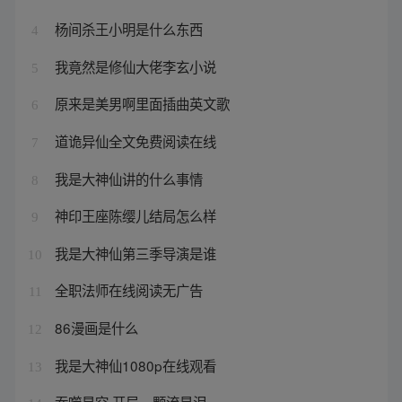
杨间杀王小明是什么东西
4
我竟然是修仙大佬李玄小说
5
原来是美男啊里面插曲英文歌
6
道诡异仙全文免费阅读在线
7
我是大神仙讲的什么事情
8
神印王座陈缨儿结局怎么样
9
我是大神仙第三季导演是谁
10
全职法师在线阅读无广告
11
86漫画是什么
12
我是大神仙1080p在线观看
13