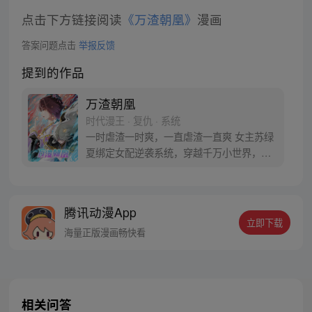
点击下方链接阅读
《万渣朝凰》
漫画
答案问题点击
举报反馈
提到的作品
万渣朝凰
时代漫王 · 复仇 · 系统
一时虐渣一时爽，一直虐渣一直爽 女主苏绿
夏绑定女配逆袭系统，穿越千万小世界，花
式吊打无数渣男贱女的现世报故事！【每周
三、周六更新】 【万渣朝凰】竹鼠3群：
665442588 苏绿夏：“能慰藉我的，只有渣
腾讯动漫App
男悔恨的泪水，和贱女求而不得的痛苦呻
立即下载
吟。”
海量正版漫画畅快看
相关问答