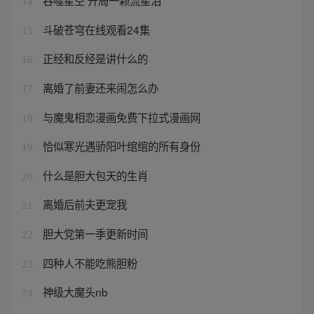
吞噬星空 开局一颗流星泪
14
斗破苍穹在线观看24集
15
正经和反经是讲什么的
16
离婚了前妻还来闹怎么办
17
与魔鬼相恋漫画免费下拉式漫画网
18
恰似寒光遇骄阳叶绾绾的所有身份
19
什么是胆大包天的生肖
20
离婚后前夫更宠我
21
胆大党第一季更新时间
22
四种人不能吃熊胆粉
23
神级大魔头nb
24