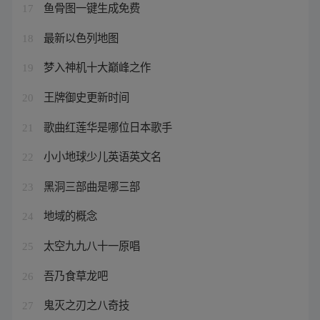
鱼骨图一键生成免费
17
最新以色列地图
18
梦入神机十大巅峰之作
19
王牌御史更新时间
20
歌曲红莲华是哪位日本歌手
21
小小地球少儿英语英文名
22
黑洞三部曲是哪三部
23
地域的概念
24
太空九九八十一原唱
25
吾乃食草龙吧
26
鬼灭之刃之八奇技
27