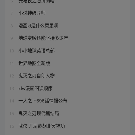
光与夜之恋讲的啥
6
小说神级匠师
7
漫画id是什么意思啊
8
地球变暖还能坚持多少年
9
小小地球英语总部
10
世界地图全新版
11
鬼灭之刃自创人物
12
idw漫画阅读顺序
13
一人之下696话情报公布
14
鬼灭之刃现代篇结局
15
武侠 开局截胡北冥神功
16