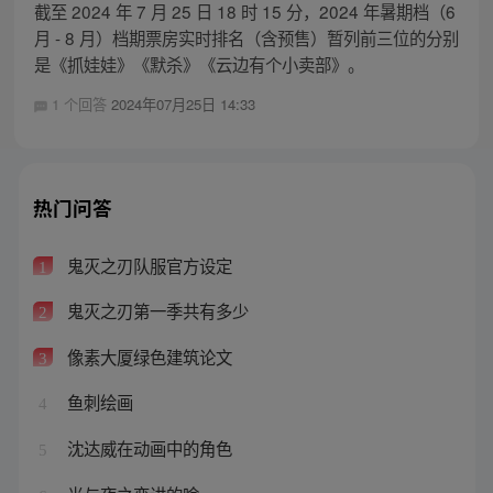
截至 2024 年 7 月 25 日 18 时 15 分，2024 年暑期档（6
月 - 8 月）档期票房实时排名（含预售）暂列前三位的分别
是《抓娃娃》《默杀》《云边有个小卖部》。
1 个回答
2024年07月25日 14:33
热门问答
鬼灭之刃队服官方设定
1
鬼灭之刃第一季共有多少
2
像素大厦绿色建筑论文
3
鱼刺绘画
4
沈达威在动画中的角色
5