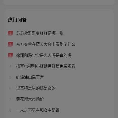
热门问答
苏苏救雅雅变红红是哪一集
1
东方秦兰在蓝天大会上看到了什么
2
徐翔和冯宝宝是恋人吗是真的吗
3
杨幂电视剧小红娘月红篇免费观看
4
蚌埠涂山禹王宫
5
里基特是男的还是女的
6
黄花梨木市场价
7
一人之下男主和女主是谁
8