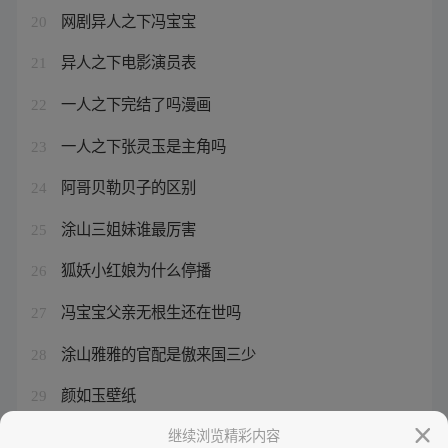
网剧异人之下冯宝宝
20
异人之下电影演员表
21
一人之下完结了吗漫画
22
一人之下张灵玉是主角吗
23
阿哥贝勒贝子的区别
24
涂山三姐妹谁最厉害
25
狐妖小红娘为什么停播
26
冯宝宝父亲无根生还在世吗
27
涂山雅雅的官配是傲来国三少
28
颜如玉壁纸
29
一人之下角色帅气图片高清
继续浏览精彩内容
30