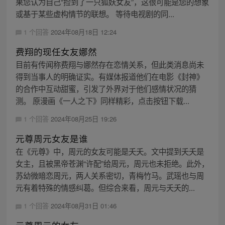
果您认为自己“捡到了一只狐妖女友”，这很可能是您的想象
或基于某些虚构情节的联想。 等待电视剧的同...
1 个回答
2024年08月18日 12:24
费翔的现任女友娜然
目前有传闻称费翔与娜然存在恋情关系，但此类消息尚未
得到当事人的明确证实。有媒体报道他们在电影《封神》
的合作中互动甜蜜，引发了外界对于他们感情状况的猜
测。 原漫画《一人之下》同样精彩，点击按钮下载...
1 个回答
2024年08月25日 19:26
元尊周元女友是谁
在《元尊》中，周元的女友可能是夭夭。文中提到夭夭是
女主，且被黑帝苍渊“许配”给周元，周元也未拒绝。此外，
苏幼微暗恋周元，两人关系密切，青梅竹马。武瑶也与周
元有着特殊的情感纠葛。但综合来看，周元与夭夭的...
1 个回答
2024年08月31日 01:46