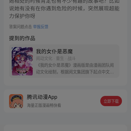
她相处的时候肯定也有不少有趣的故事吧？比如
说她有没有在你遇到危险的时候，突然展现超能
力保护你呀
答案问题点击
举报反馈
提到的作品
我的女仆是恶魔
阅动文化 · 重生 · 战斗
《我的女仆是恶魔》漫画版是由漫画团队阅
动文化绘制，根据阅文集团旗下起点中文网
同名小说改编，小说原作者：空明音。当天
遭到追杀？老爸！你在哪儿？天降少女认我
为主？妈呀！我在做梦吧！ 一份契约，一生
腾讯动漫App
牵绊，平平无奇的白晓树，携手激萌萝莉，
立即下载
开启了注定不凡的魔法之路。
海量正版漫画畅快看