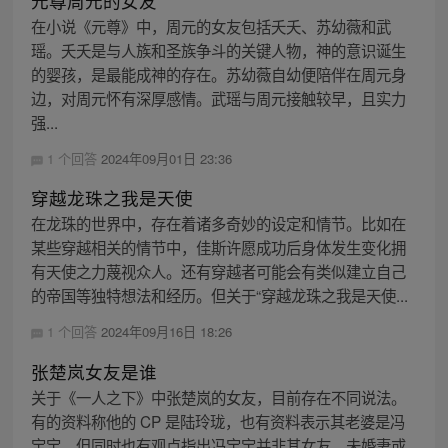
元尊周元的女友
在小说《元尊》中，周元的女友包括夭夭、苏幼薇和武
瑶。夭夭是与人族和圣族争斗的关键人物，神的意识诞生
的婴孩，是最能成神的存在。苏幼薇自幼便陪伴在周元身
边，对周元怀有深厚感情。武瑶与周元接触较早，且实力
强...
1 个回答
2024年09月01日 23:36
穿越龙珠之我是天使
在龙珠的世界中，存在着诸多奇妙的设定和情节。比如在
某些穿越相关的情节中，佳斯许愿成功后身体发生变化拥
有天使之力蔑视众人。还有穿越者可能会有类似建立自己
的帝国等独特想法和经历。但关于“穿越龙珠之我是天使...
1 个回答
2024年09月16日 18:26
张楚岚女友是谁
关于《一人之下》中张楚岚的女友，目前存在不同说法。
有的资料称他的 CP 是陆玲珑，也有资料表示其老婆是冯
宝宝，但同时也有观点指出冯宝宝并非其女友、未婚妻或