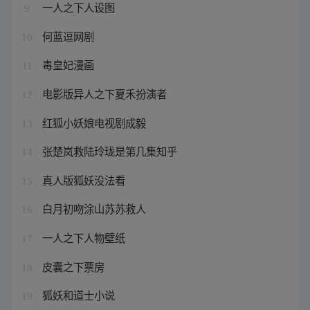
一人之下人设图
9
何蓝逗网剧
10
毒皇妃漫画
11
电影版异人之下夏禾扮演者
12
红狐小妖娘电视剧成毅
13
张楚岚救陆玲珑是第几集知乎
14
真人版狐妖没法看
15
白月初吻涂山苏苏救人
16
一人之下人物壁纸
17
皮囊之下票房
18
狐妖和道士小说
19