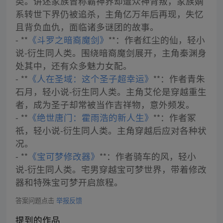
类。讲述家族曾称霸神界却遭众神背叛，家族嫡
系转世下界仍被追杀，主角亿万年后再现，失忆
且背负血仇，面临诸多谜团的故事。
- **
《斗罗之暗裔魔剑》
**：作者红尘的仙，轻小
说-衍生同人类。围绕暗裔魔剑展开，主角秦渊身
处其中，还有众多魅力女配。
- **
《人在圣域：这个圣子超幸运》
**：作者青朱
石月，轻小说-衍生同人类。主角艾伦是穿越重生
者，成为圣子却常被当作吉祥物，意外频发。
- **
《绝世唐门：霍雨浩的新人生》
**：作者冢
祇，轻小说-衍生同人类。主角穿越后应对各种状
况。
- **
《宝可梦修改器》
**：作者骑车的风，轻小
说-衍生同人类。宅男穿越宝可梦世界，带着修改
器和特殊宝可梦开启旅程。
答案问题点击
举报反馈
提到的作品