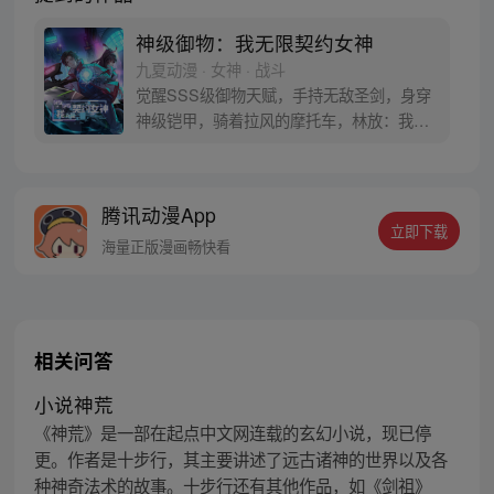
神级御物：我无限契约女神
九夏动漫 · 女神 · 战斗
觉醒SSS级御物天赋，手持无敌圣剑，身穿
神级铠甲，骑着拉风的摩托车，林放：我这
身装备都是女神变的！异兽入侵，末世降
临？老婆，随我一起杀上巅峰王座！
腾讯动漫App
立即下载
海量正版漫画畅快看
相关问答
小说神荒
《神荒》是一部在起点中文网连载的玄幻小说，现已停
更。作者是十步行，其主要讲述了远古诸神的世界以及各
种神奇法术的故事。十步行还有其他作品，如《剑祖》