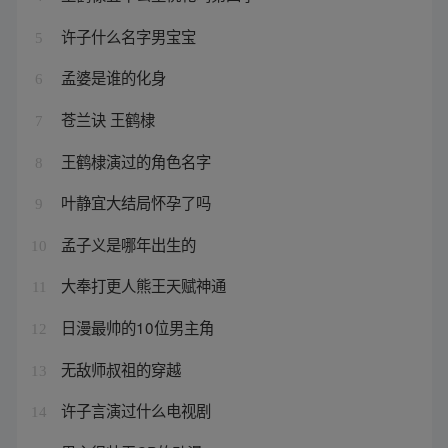
许子什么名字男宝宝
5
孟婆是谁的化身
6
苍兰诀 王鹤棣
7
王鹤棣演过的角色名字
8
叶静宜大结局怀孕了吗
9
孟子义是哪年出生的
10
大奉打更人熊王天赋神通
11
日漫最帅的10位男主角
12
无敌师叔祖的穿越
13
许子言演过什么电视剧
14