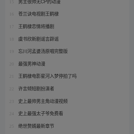
男主很帅无CP的动漫
15
苍兰诀电视剧王鹤棣
16
王鹤棣恋情将播剧
17
虞书欣新剧谣言辟谣
18
忘川河孟婆汤原唱完整版
19
最强男神动漫
20
王鹤棣电影星河入梦停拍了吗
21
许言倾短剧扮演者
22
史上最帅男主角动漫视频
23
史上最强太子爷免费看
24
绝世赘婿最新章节
25