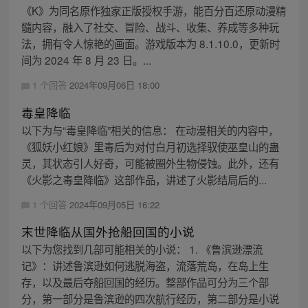
《K》为同名原作独家正版授权手游，能百分百还原动漫精
髓内容，融入了社交、冒险、战斗、收集、养成等多种玩
法，拥有令人惊艳的画面。游戏版本为 8.1.10.0，更新时
间为 2024 年 8 月 23 日。...
1 个回答
2024年09月06日 18:00
毒皇降临
以下为与“毒皇降临”相关的信息： 在动漫相关的内容中，
《狐妖小红娘》里毒后为对付白月初选择驭使巫皇山的蛊
灵，其状态引人好奇，可能被圈外生物侵蚀。此外，还有
《火影之毒皇降临》这部作品，讲述了火影结局后的...
1 个回答
2024年09月05日 16:22
末世降临从国外抢船回国的小说
以下为您找到几部可能相关的小说： 1. 《鲁滨逊漂流
记》：讲述鲁滨逊如何逃脱海盗，流落荒岛，在岛上生
存，以及最后夺船回国的经历。整部作品可分为三个部
分，第一部分是鲁滨逊的四次航行经历，第二部分是小说