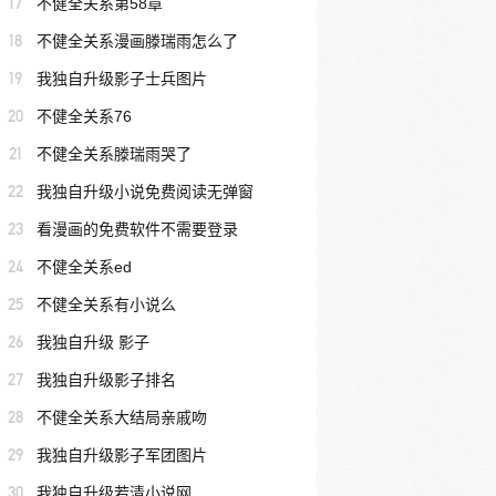
17
不健全关系第58章
18
不健全关系漫画滕瑞雨怎么了
19
我独自升级影子士兵图片
20
不健全关系76
21
不健全关系滕瑞雨哭了
22
我独自升级小说免费阅读无弹窗
23
看漫画的免费软件不需要登录
24
不健全关系ed
25
不健全关系有小说么
26
我独自升级 影子
27
我独自升级影子排名
28
不健全关系大结局亲戚吻
29
我独自升级影子军团图片
30
我独自升级若清小说网