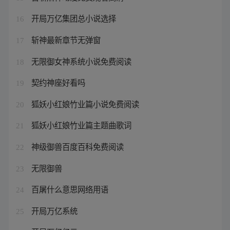
开局万亿集团总小说选择
16
斩神最新章节无弹窗
17
无限御女神系统小说免费阅读
18
契约神座好看吗
19
狐妖小红娘竹业篇小说免费阅读
20
狐妖小红娘竹业篇主题曲歌词
21
神级御兽百度百科免费阅读
22
无限御兽
23
百屠什么意思网络用语
24
开局万亿系统
25