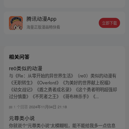
努力想在时间线上搞清人类灭亡的原因，从
而改变未来，拯救世界。却不管他怎么努
力，呈现的结果都是都是末世……这究竟是
腾讯动漫App
怎么回事？
立即下载
海量正版漫画畅快看
相关问答
re0类似的动漫
与《Re：从零开始的异世界生活》（re0）类似的动漫有
《无职转生》《Overlord》《为美好的世界献上祝福》
《幼女战记》《盾之勇者成名录》《这个勇者明明超强却
过分慎重》《不死者之王》《哥布林杀手》《...
1 个回答
2024年11月04日 21:18
元尊类小说
你就说个“元尊类小说”太模糊啦，能不能给我多一点信息