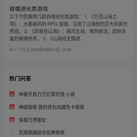
吞噬进化类游戏
以下为您推荐几款吞噬进化类游戏： 1. 《万灵山海之
境》：水墨画风的 RPG 游戏，沿用了山海经的巨大异兽世
界观。 2. 《异兽在山海》：画风生动，角色鲜活，提供丰
富的兽搏世界。 3. 《山海经无限进...
1 个回答
2024年08月31日 12:00
热门问答
神豪开局万万亿零花钱 小说
1
神级御兽 我的背包加属性卡夜阁
2
穿越万界御女
3
无限穿越掠夺女神系统
4