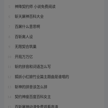
神降契约师 小说免费阅读
5
斩天屠神百科大全
6
百屠什么意思啊
7
百斩离人设
8
无限契合筑巢
9
开局万万亿
10
斩的拼音和词语怎么写
11
狐妖小红娘竹业篇主题曲是谁唱的
12
斩神的拼音该怎么拼
13
契约神座百度百科女主
14
百斩屠神动漫免费观看高清
15