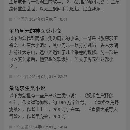
主角成长为一代霸主的故事。 2. 《乱世争霸小说》：主角
嬴休重生乱世，以无上狠辣手段崛起，建立帮派...
1 个回答
2024年09月06日 18:01
主角周元的神医类小说
以下为您找到两部主角为周元的小说。一部是《腹黑邪王
盛宠：神医六小姐》，其中周元一路打打逃逃，进入太湖
并前往大东山，途中还遇到了几个采莲的散修。另一部是
《入赘为婿后，他只想吃软饭》，但关于周元在这部小
说...
1 个回答
2024年08月31日 23:27
荒岛求生类小说
以下为您推荐一些荒岛求生类小说： - 《娱乐之荒野食
神》，作者祥瑞御妹，约 190 万字连载。 - 《直播之荒野
挑战》，作者土土土，208 万字完本。 - 《直播之荒野大
冒险》，作者甲壳蚁，250 万...
1 个回答
2024年08月31日 14:14