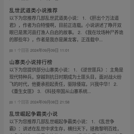
乱世武道类小说推荐
以下为您推荐几部乱世武道类小说： 1. 《肝出个万法道
君》，作者为白特慢啊，目前正连载。小说讲述了睁开双
眼已是黑河县打渔人白启的故事。 2. 《我在坟场种尸养诡
的那些年》，作者是我亦是屠龙客，正连载中...
1 个回答
2024年09月09日 11:01
山寨类小说排行榜
以下为您提供部分山寨类小说： 1. 《逆世匪兵》：主角是
现代特种兵，穿越到抗日时期成为土匪头目，面对战火纷
飞的时代，他要承担起责任，驱除倭寇，兴我中华！ 2.
《重生女匪》 3. 《科技帝国从山寨系统...
1 个回答
2024年09月08日 21:58
乱世崛起争霸类小说
以下为您推荐几部乱世崛起争霸类小说： 1. 《乱世争
霸》：讲述在乱世中求生存，横扫天下，拯救黎明百姓，