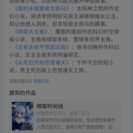
话修真小说，以封神为起点展开神话故事。
-
《我的未婚妻是女驸马》
：太阳神之怒所作玄
幻小说，讲述李修明好兄弟王澜被赐婚长公主，
却让他替入洞房，却发现是女驸马的趣事。
-
《绑架大主角》
：麋鹿的路创作的科幻时空穿
梭小说，主角有绑架系统，要绑各世界主角。
-
《总有系统不想放过我》
：倦鸟归晚所作科幻
小说，女主总被系统哄骗绑定。
-
《从死后开始忽悠诸天》
：千杯不念的轻小
说，男主死后踏上忽悠诸天之旅。
答案问题点击
举报反馈
提到的作品
绑架时间线
名物观世正宗刀 · 系统 · 末日
封棋突然可以穿越到未来。但没想到未来的
人类已经灭亡，遍地只有尸骨和怪物！ 封棋